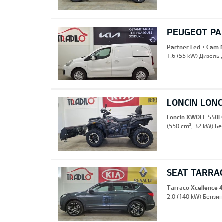
PEUGEOT PA
Partner Led + Cam 
1.6 (55 kW) Дизель 
LONCIN LON
Loncin XWOLF 550L
(550 cm³, 32 kW) Бе
SEAT TARRA
Tarraco Xcellence 4
2.0 (140 kW) Бензи