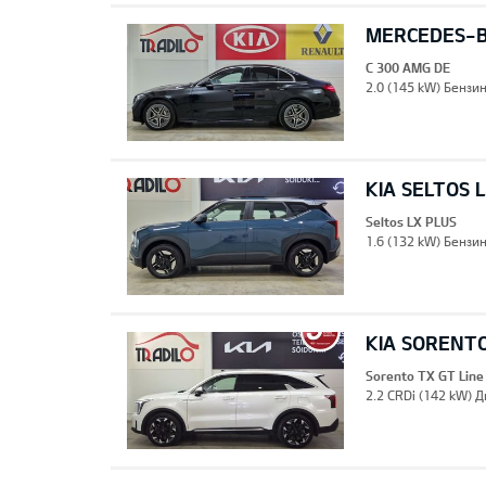
MERCEDES-B
C 300 AMG DE
2.0 (145 kW) Бензин
KIA SELTOS 
Seltos LX PLUS
1.6 (132 kW) Бензин
KIA SORENTO
Sorento TX GT Line
2.2 CRDi (142 kW) Д