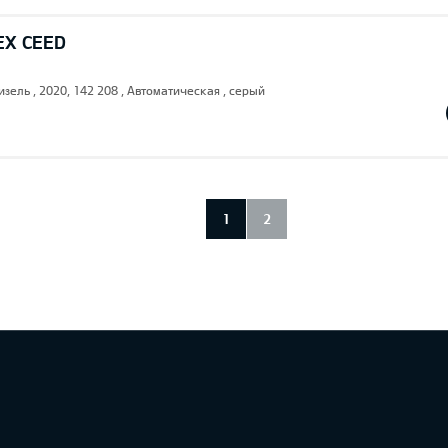
EX CEED
изель , 2020, 142 208 , Автоматическая , серый
1
2