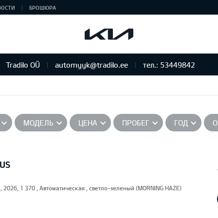
ВОСТИ
БРОШЮРА
Tradilo OÜ
automyyk@tradilo.ee
тел.: 53449842
МОДЕЛЬ
ЦЕНА
ПРОБЕГ
ГОД
О
LUS
н, 2026, 1 370 , Автоматическая , светло-зеленый (MORNING HAZE)