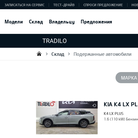
ЗАПИСАТЬСЯ НА СЕРВИС
ТЕСТ-ДРАЙВ
СПРОСИ ПРЕДЛОЖЕНИЕ
НО
Модели
Склад
Владельцу
Предложения
Склад
Подержанные автомобили
Tradilo OÜ
МАРКА
KIA K4 LX P
K4 LX PLUS
1.6 (110 kW) Бензи