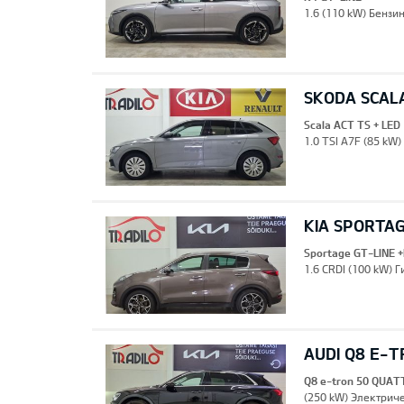
1.6 (110 kW) Бензи
SKODA SCALA
Scala ACT TS + LED
1.0 TSI A7F (85 kW)
KIA SPORTAG
Sportage GT-LINE 
1.6 CRDI (100 kW) 
AUDI Q8 E-
Q8 e-tron 50 QUA
(250 kW) Электриче