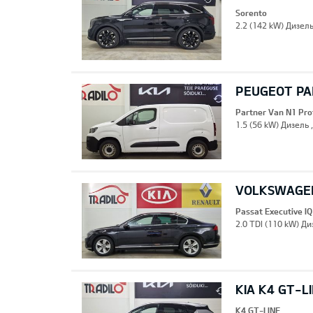
Sorento
2.2 (142 kW) Дизель
PEUGEOT PA
Partner Van N1 Pro
1.5 (56 kW) Дизель 
VOLKSWAGEN
Passat Executive IQ
2.0 TDI (110 kW) Ди
KIA K4 GT-L
K4 GT-LINE