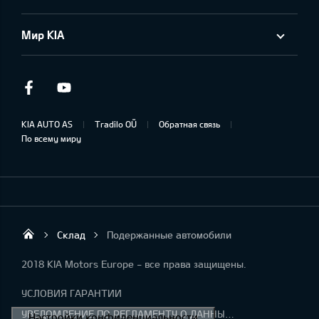
Мир KIA
Facebook
Youtube
KIA AUTO AS
Tradilo OÜ
Обратная связь
По всему миру
Склад
Подержанные автомобили
Tradilo OÜ
2018 KIA Motors Europe - все права защищены.
УСЛОВИЯ ГАРАНТИИ
УВЕДОМЛЕНИЕ ПО РЕГЛАМЕНТУ О ДАННЫХ "KIA CONNECT "