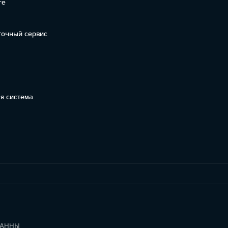
re
точный сервис
я система
УВЕДОМЛЕНИЕ ПО РЕГЛАМЕНТУ О ДАННЫХ "KIA CONNECT "