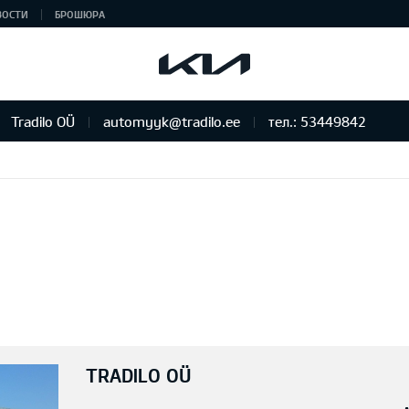
ВОСТИ
БРОШЮРА
Tradilo OÜ
automyyk@tradilo.ee
тел.: 53449842
TRADILO OÜ