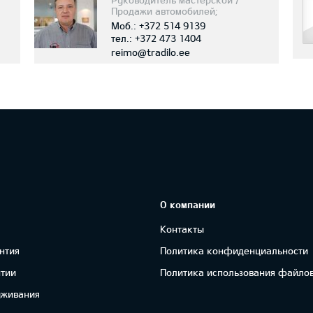
Продажи автомобилей;
Консультант по гарантии;
Моб.:
+372 514 9139
Покраска автомобиля и
тел.:
+372 473 1404
кузовные работы; Управление
reimo@tradilo.ee
ущербом
О компании
Контакты
нтия
Политика конфиденциальности
нтии
Политика использования файлов
уживания