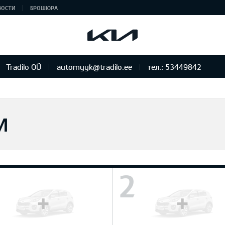
ВОСТИ
БРОШЮРА
Tradilo OÜ
automyyk@tradilo.ee
тел.: 53449842
И