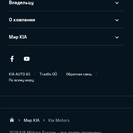
Владельцу
О компании
Мир KIA
Facebook
Youtube
KIA AUTO AS
Tradilo OÜ
Обратная связь
По всему миру
Мир KIA
Kia Motors
Tradilo OÜ
2018 KIA Motors Europe - все права защищены.