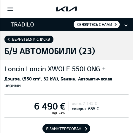
СВЯЖИТЕСЬ С НАМИ
ВЕРНУТЬСЯ К СПИСКУ
Б/У АВТОМОБИЛИ (
23
)
Loncin
Loncin XWOLF 550LONG +
Другое
(550 cm³, 32 kW)
Бензин
Автоматическая
черный
6 490 €
цена:
7 145 €
скидка:
655 €
НДС 24%
Я ЗАИНТЕРЕСОВАН!