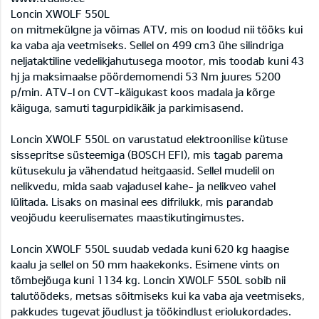
Loncin XWOLF 550L
on mitmekülgne ja võimas ATV, mis on loodud nii tööks kui
ka vaba aja veetmiseks. Sellel on 499 cm3 ühe silindriga
neljataktiline vedelikjahutusega mootor, mis toodab kuni 43
hj ja maksimaalse pöördemomendi 53 Nm juures 5200
p/min. ATV-l on CVT-käigukast koos madala ja kõrge
käiguga, samuti tagurpidikäik ja parkimisasend.
Loncin XWOLF 550L on varustatud elektroonilise kütuse
sissepritse süsteemiga (BOSCH EFI), mis tagab parema
kütusekulu ja vähendatud heitgaasid. Sellel mudelil on
nelikvedu, mida saab vajadusel kahe- ja nelikveo vahel
lülitada. Lisaks on masinal ees difrilukk, mis parandab
veojõudu keerulisemates maastikutingimustes.
Loncin XWOLF 550L suudab vedada kuni 620 kg haagise
kaalu ja sellel on 50 mm haakekonks. Esimene vints on
tõmbejõuga kuni 1134 kg. Loncin XWOLF 550L sobib nii
talutöödeks, metsas sõitmiseks kui ka vaba aja veetmiseks,
pakkudes tugevat jõudlust ja töökindlust eriolukordades.