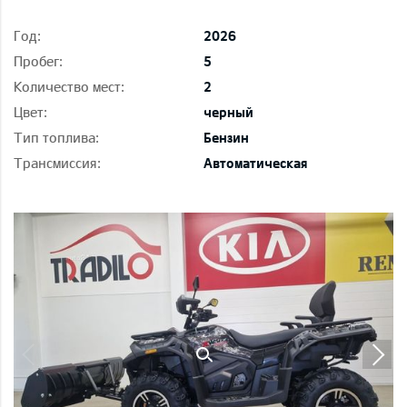
Год:
2026
Пробег:
5
Количество мест:
2
Цвет:
черный
Тип топлива:
Бензин
Трансмиссия:
Автоматическая