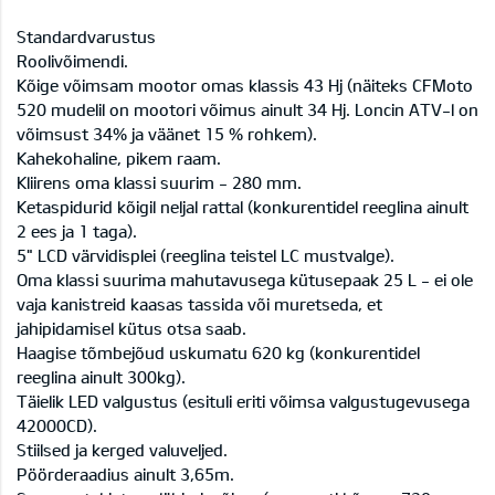
Standardvarustus
Roolivõimendi.
Kõige võimsam mootor omas klassis 43 Hj (näiteks CFMoto
520 mudelil on mootori võimus ainult 34 Hj. Loncin ATV-l on
võimsust 34% ja väänet 15 % rohkem).
Kahekohaline, pikem raam.
Kliirens oma klassi suurim - 280 mm.
Ketaspidurid kõigil neljal rattal (konkurentidel reeglina ainult
2 ees ja 1 taga).
5" LCD värvidisplei (reeglina teistel LC mustvalge).
Oma klassi suurima mahutavusega kütusepaak 25 L - ei ole
vaja kanistreid kaasas tassida või muretseda, et
jahipidamisel kütus otsa saab.
Haagise tõmbejõud uskumatu 620 kg (konkurentidel
reeglina ainult 300kg).
Täielik LED valgustus (esituli eriti võimsa valgustugevusega
42000CD).
Stiilsed ja kerged valuveljed.
Pöörderaadius ainult 3,65m.