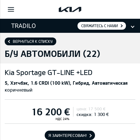
СВЯЖИТЕСЬ С НАМИ
ВЕРНУТЬСЯ К СПИСКУ
Б/У АВТОМОБИЛИ (
22
)
Kia
Sportage GT-LINE +LED
5
Хэтчбэк
1.6 CRDI (100 kW)
Гибрид
Автоматическая
коричневый
16 200 €
цена:
17 500 €
скидка:
1 300 €
НДС 24%
Я ЗАИНТЕРЕСОВАН!