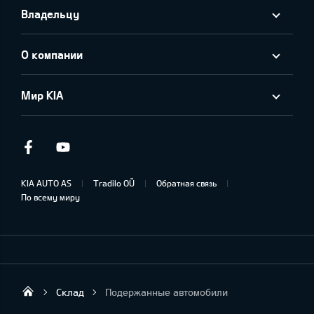
Владельцу
О компании
Мир KIA
Facebook
Youtube
KIA AUTO AS
Tradilo OÜ
Обратная связь
По всему миру
Склад
Подержанные автомобили
Tradilo OÜ