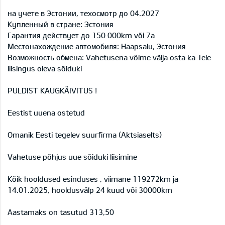
на учете в Эстонии, техосмотр до 04.2027
Купленный в стране: Эстония
Гарантия действует до 150 000km või 7a
Местонахождение автомобиля: Haapsalu, Эстония
Возможность обмена: Vahetusena võime välja osta ka Teie
liisingus oleva sõiduki
PULDIST KAUGKÄIVITUS !
Eestist uuena ostetud
Omanik Eesti tegelev suurfirma (Aktsiaselts)
Vahetuse põhjus uue sõiduki liisimine
Kõik hooldused esinduses , viimane 119272km ja
14.01.2025, hooldusvälp 24 kuud või 30000km
Aastamaks on tasutud 313,50