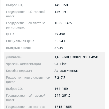
149-158
146-191
1055-1375
39 490
35 541
3 949
1,6 T-GDI (180лс) 7DCT 4WD
GT-Line
Автоматическая
7.2-7.7
164-169
244-261,5
1715-1865