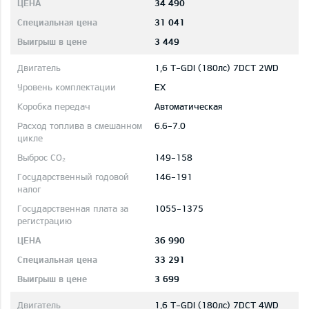
34 490
31 041
3 449
1,6 T-GDI (180лс) 7DCT 2WD
EX
Автоматическая
6.6-7.0
149-158
146-191
1055-1375
36 990
33 291
3 699
1,6 T-GDI (180лс) 7DCT 4WD