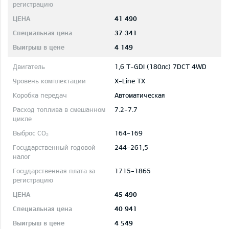
41 490
37 341
4 149
1,6 T-GDI (180лс) 7DCT 4WD
X-Line TX
Автоматическая
7.2-7.7
164-169
244-261,5
1715-1865
45 490
40 941
4 549