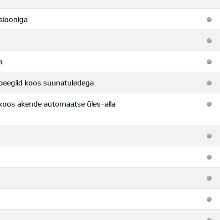
siooniga
a
jepeeglid koos suunatuledega
ga koos akende automaatse üles-alla