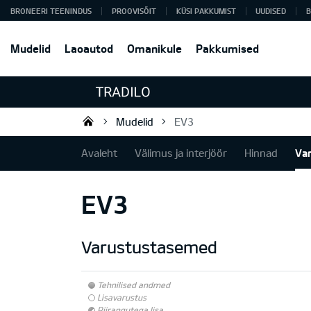
BRONEERI TEENINDUS
PROOVISÕIT
KÜSI PAKKUMIST
UUDISED
B
Mudelid
Laoautod
Omanikule
Pakkumised
Mudelid
EV3
Tradilo OÜ
Avaleht
Välimus ja interjöör
Hinnad
Va
EV3
Varustustasemed
Tehnilised andmed
Lisavarustus
Piirangutega lisa