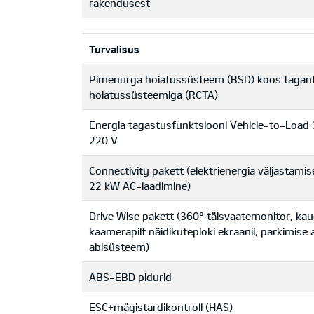
rakendusest
Turvalisus
Pimenurga hoiatussüsteem (BSD) koos tagant 
hoiatussüsteemiga (RCTA)
Energia tagastusfunktsiooni Vehicle-to-Load 3
220 V
Connectivity pakett (elektrienergia väljastami
22 kW AC-laadimine)
Drive Wise pakett (360° täisvaatemonitor, ka
kaamerapilt näidikuteploki ekraanil, parkimise
abisüsteem)
ABS-EBD pidurid
ESC+mägistardikontroll (HAS)