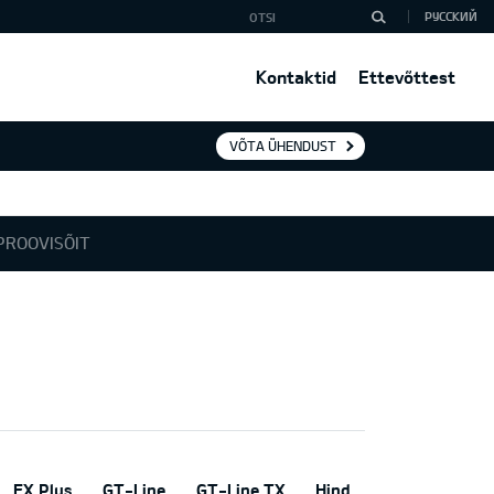
РУССКИЙ
Kontaktid
Ettevõttest
VÕTA ÜHENDUST
PROOVISÕIT
EX Plus
GT-Line
GT-Line TX
Hind