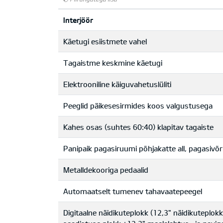
Interjöör
Käetugi esiistmete vahel
Tagaistme keskmine käetugi
Elektrooniline käiguvahetuslüliti
Peeglid päikesesirmides koos valgustusega
Kahes osas (suhtes 60:40) klapitav tagaiste
Panipaik pagasiruumi põhjakatte all, pagasivõ
Metalldekooriga pedaalid
Automaatselt tumenev tahavaatepeegel
Digitaalne näidikuteplokk (12,3" näidikuteplok