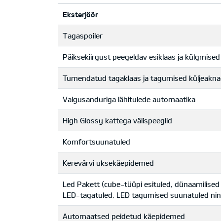
Eksterjöör
Tagaspoiler
Päiksekiirgust peegeldav esiklaas ja külgmise
Tumendatud tagaklaas ja tagumised küljeakn
Valgusanduriga lähitulede automaatika
High Glossy kattega välispeeglid
Komfortsuunatuled
Kerevärvi uksekäepidemed
Led Pakett (cube-tüüpi esituled, dünaamilised
LED-tagatuled, LED tagumised suunatuled nin
Automaatsed peidetud käepidemed