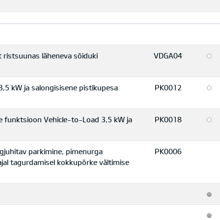
ristsuunas läheneva sõiduki
VDGA04
,5 kW ja salongisisene pistikupesa
PK0012
se funktsioon Vehicle-to-Load 3,5 kW ja
PK0018
ugjuhitav parkimine, pimenurga
PK0006
 ajal tagurdamisel kokkupõrke vältimise