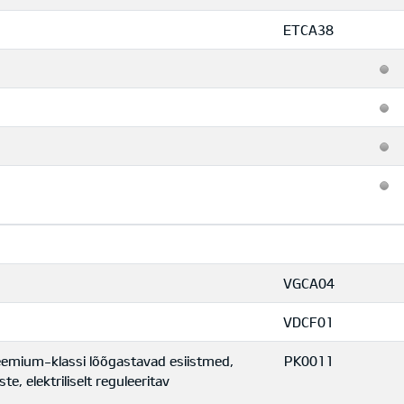
ETCA38
VGCA04
VDCF01
eemium-klassi lõõgastavad esiistmed,
PK0011
e, elektriliselt reguleeritav