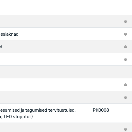
d esiaknad
ad
 eesmised ja tagumised tervitustuled,
PK0008
g LED stopptuli)