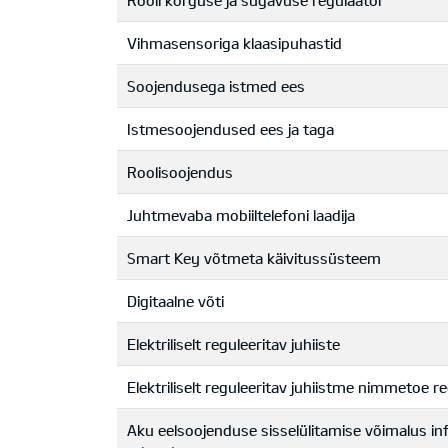
Rooli kõrguse ja sügavuse regulaator
Vihmasensoriga klaasipuhastid
Soojendusega istmed ees
Istmesoojendused ees ja taga
Roolisoojendus
Juhtmevaba mobiiltelefoni laadija
Smart Key võtmeta käivitussüsteem
Digitaalne võti
Elektriliselt reguleeritav juhiiste
Elektriliselt reguleeritav juhiistme nimmetoe r
Aku eelsoojenduse sisselülitamise võimalus inf