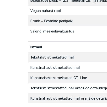
seadistuse plokk +12,3" meelelahtus- ja navig
Vegan nahast rool
Frunk - Eesmine panipaik
Salongi meeleoluvalgustus
Istmed
Tekstiilist istmekatted, hall
Kunstnahast istmekatted, hall
Kunstnahast istmekatted GT-Line
Tekstiilist istmekatted, hall oranžide detailideg
Kunstnahast istmekatted, hall oranžide detail