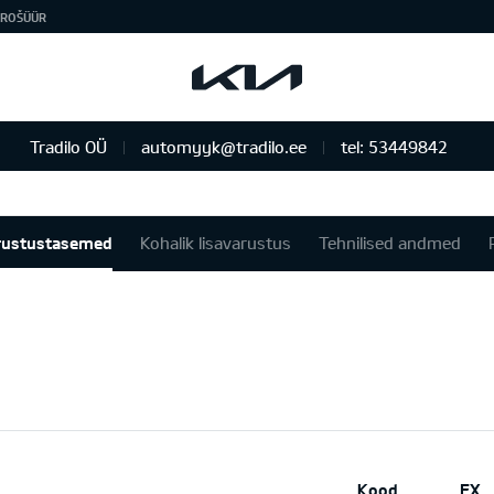
ROŠÜÜR
Tradilo OÜ
automyyk@tradilo.ee
tel: 53449842
rustustasemed
Kohalik lisavarustus
Tehnilised andmed
Kood
EX