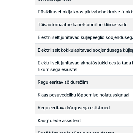
Püsikiirusehoidja koos pikivahehoidmise funkt
Täisautomaatne kahetsooniline kliimaseade
Elektriliselt juhitavad küljepeeglid soojenduseg
Elektriliselt kokkulapitavad soojendusega kül
Elektriliselt juhitavad aknatõstukid ees ja ta
liikumisega esiustel
Reguleeritav sõidurežiim
Klaasipesuvedeliku lõppemise hoiatussignaal
Reguleeritava kõrgusega esiistmed
Kaugtulede assistent