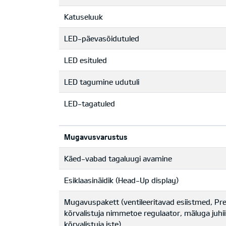
Katuseluuk
LED-päevasõidutuled
LED esituled
LED tagumine udutuli
LED-tagatuled
Mugavusvarustus
Käed-vabad tagaluugi avamine
Esiklaasinäidik (Head-Up display)
Mugavuspakett (ventileeritavad esiistmed, Pr
kõrvalistuja nimmetoe regulaator, mäluga juhiist
kõrvalistuja iste)