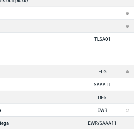
atsiooniplokk)
TLSA01
ELG
SAAA11
DFS
a
EWR
idega
EWR/SAAA11