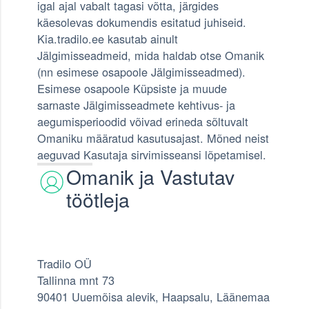
igal ajal vabalt tagasi võtta, järgides
käesolevas dokumendis esitatud juhiseid.
Kia.tradilo.ee kasutab ainult
Jälgimisseadmeid, mida haldab otse Omanik
(nn esimese osapoole Jälgimisseadmed).
Esimese osapoole Küpsiste ja muude
sarnaste Jälgimisseadmete kehtivus- ja
aegumisperioodid võivad erineda sõltuvalt
Omaniku määratud kasutusajast. Mõned neist
aeguvad Kasutaja sirvimisseansi lõpetamisel.
Omanik ja Vastutav
töötleja
Tradilo OÜ
Tallinna mnt 73
90401 Uuemõisa alevik, Haapsalu, Läänemaa