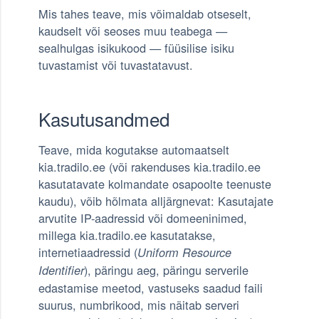
Mis tahes teave, mis võimaldab otseselt,
kaudselt või seoses muu teabega —
sealhulgas isikukood — füüsilise isiku
tuvastamist või tuvastatavust.
Kasutusandmed
Teave, mida kogutakse automaatselt
kia.tradilo.ee (või rakenduses kia.tradilo.ee
kasutatavate kolmandate osapoolte teenuste
kaudu), võib hõlmata alljärgnevat: Kasutajate
arvutite IP-aadressid või domeeninimed,
millega kia.tradilo.ee kasutatakse,
internetiaadressid (
Uniform Resource
), päringu aeg, päringu serverile
Identifier
edastamise meetod, vastuseks saadud faili
suurus, numbrikood, mis näitab serveri