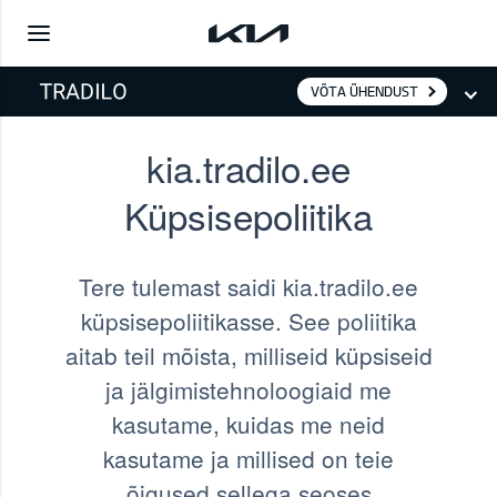
VÕTA ÜHENDUST
kia.tradilo.ee
Küpsisepoliitika
Tere tulemast saidi kia.tradilo.ee
küpsisepoliitikasse. See poliitika
aitab teil mõista, milliseid küpsiseid
ja jälgimistehnoloogiaid me
kasutame, kuidas me neid
kasutame ja millised on teie
õigused sellega seoses