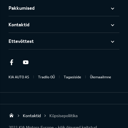
Pakkumised
Kontaktid
Ettevõttest
Facebook
Youtube
KIA AUTO AS
Tradilo OÜ
Tagasiside
Ülemaailmne
Kontaktid
Küpsisepoliitika
Tradilo OÜ
2021 KIA Motors Europe - kõik õigused kaitstud.