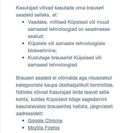
Kasutajad võivad kasutada oma brauseri
seadeid selleks, et:
Vaadake, millised Küpsised või muud
sarnased tehnoloogiad on seadmesse
seatud;
Küpsiste või sarnaste tehnoloogiate
blokeerimine;
Kustutage brauserist Küpsised või
sarnased tehnoloogiad.
Brauseri seaded ei võimalda aga nõusolekut
kategooriate kaupa üksikasjalikult kontrollida.
Näiteks võivad Kasutajad leida teavet selle
kohta, kuidas Küpsiseid kõige sagedamini
kasutatavates brauserites hallata, järgmistelt
aadressidelt:
Google Chrome
Mozilla Firefox