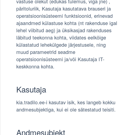
vastuse olekut (edukas tulemus, viga jne) ,
päritoluriik, Kasutaja kasutatava brauseri ja
operatsioonisüsteemi funktsioonid, erinevad
ajaandmed külastuse kohta (nt rakenduse igal
lehel viibitud aeg) ja üksikasjad rakenduses
läbitud teekonna kohta, viidates eelkõige
külastatud lehekülgede järjestusele, ning
muud parameetrid seadme
operatsioonisüsteemi ja/või Kasutaja IT-
keskkonna kohta.
Kasutaja
kia.tradilo.ee-i kasutav isik, kes langeb kokku
andmesubjektiga, kui ei ole sätestatud teisiti.
Andmesubjekt