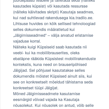
juurdepääsu teabele ja talletada seda (näiteks
kasutades küpsist) või kasutada ressursse
(näiteks käivitades skripti) Kasutaja seadmes,
kui nad suhtlevad rakendusega kia.tradilo.ee.
Lihtsuse huvides on kõik sellised tehnoloogiad
selles dokumendis määratletud kui
„Jälgimisseadmed“ – välja arvatud eristamise
vajaduse korral.
Näiteks kuigi Küpsiseid saab kasutada nii
veebi- kui ka mobiilibrauserites, oleks
ebatäpne rääkida Küpsistest mobiilirakenduste
kontekstis, kuna need on brauseripõhised
Jälgijad. Sel põhjusel kasutatakse selles
dokumendis mõistet Küpsised ainult siis, kui
see on konkreetselt mõeldud tähistama seda
konkreetset tüüpi Jälgijat.
Mõned Jälgimisseadmete kasutamise
eesmärgid võivad vajada ka Kasutaja
nõusolekut. Kui nõusolek on antud, võib selle