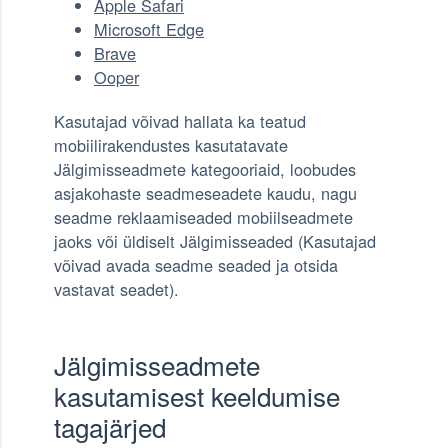
Apple Safari
Microsoft Edge
Brave
Ooper
Kasutajad võivad hallata ka teatud
mobiilirakendustes kasutatavate
Jälgimisseadmete kategooriaid, loobudes
asjakohaste seadmeseadete kaudu, nagu
seadme reklaamiseaded mobiilseadmete
jaoks või üldiselt Jälgimisseaded (Kasutajad
võivad avada seadme seaded ja otsida
vastavat seadet).
Jälgimisseadmete
kasutamisest keeldumise
tagajärjed