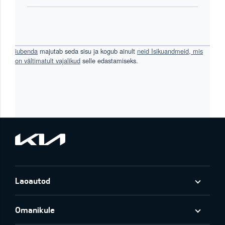
iubenda
majutab seda sisu ja kogub ainult
neid Isikuandmeid, mis
on vältimatult vajalikud
selle edastamiseks.
Laoautod
Omanikule