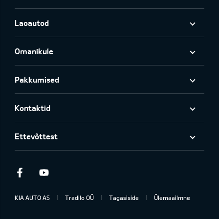
Laoautod
Omanikule
Pakkumised
Kontaktid
Ettevõttest
Facebook
Youtube
KIA AUTO AS
Tradilo OÜ
Tagasiside
Ülemaailmne