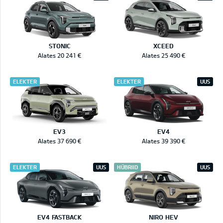
STONIC
XCEED
Alates 20 241 €
Alates 25 490 €
ELEKTER
ELEKTER
UUS
EV3
EV4
Alates 37 690 €
Alates 39 390 €
ELEKTER
UUS
HÜBRIID
UUS
EV4 FASTBACK
NIRO HEV