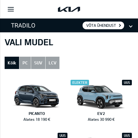
VÕTA ÜHENDUST
VALI MUDEL
Kõik
PC
SUV
LCV
ELEKTER
UUS
PICANTO
EV2
Alates 18 190 €
Alates 30 990 €
UUS
UUS