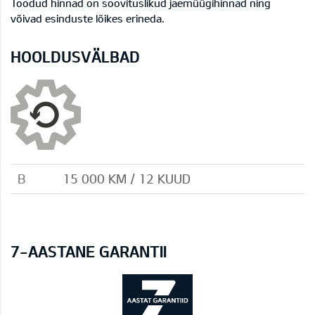
Toodud hinnad on soovituslikud jaemüügihinnad ning
võivad esinduste lõikes erineda.
HOOLDUSVÄLBAD
B
15 000 KM / 12 KUUD
7-AASTANE GARANTII