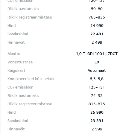
120-127
59-80
765-835
24 990
22 491
2 499
1,0 T-GDI 100 hj 7DCT
EX
Automaat
5,5-5,8
125-131
74-92
815-875
25 990
23 391
2 599