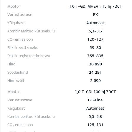
1,0 T-GDI MHEV 115 hj 7DCT
EX
Automaat
5,3-5,6
120-127
59-80
765-835
26 990
24 291
2 699
1,0 T-GDI 100 hj 7DCT
GT-Line
Automaat
5,5-5,8
125-131