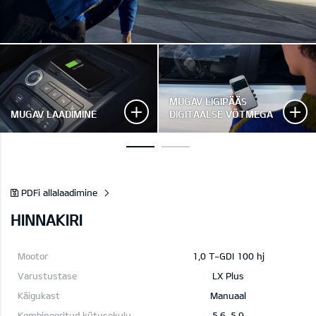
MUGAV LIGIPÄÄS
MUGAV LAADIMINE
DIGITAALSE VÕTMEGA
PDFi allalaadimine
HINNAKIRI
1,0 T-GDI 100 hj
LX Plus
Manuaal
5,6-5,9