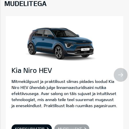
MUDELITEGA
Kia Niro HEV
Mitmekülgsust ja praktilisust silmas pidades loodud Kia
Niro HEV ühendab julge linnamaasturidisaini nutika
efektiivsusega. Avar salong on täis sujuvat ja intuitiivset
tehnoloogiat, mis annab teile teel suuremat mugavust
ja enesekindlust. Praktilisust lisab ruumikas pagasiruum.
KONFIGURAATOR
MUDELI LEHT