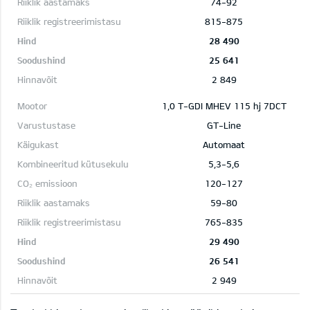
74-92
815-875
28 490
25 641
2 849
1,0 T-GDI MHEV 115 hj 7DCT
GT-Line
Automaat
5,3-5,6
120-127
59-80
765-835
29 490
26 541
2 949