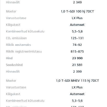
2 349
1,0 T-GDI 100 hj 7DCT
LX Plus
Automaat
5,5-5,8
125-131
74-92
815-875
23 990
21 591
2 399
1,0 T-GDI MHEV 115 hj 7DCT
LX Plus
Automaat
5,3-5,6