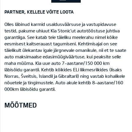
PARTNER, KELLELE VÕITE LOOTA
Olles läbinud karmid usaldusväärsuse ja vastupidavuse
testid, pakume uhiuut Kia Stonic'ut autotööstuse juhtiva
garantiiga. See katab teie täieliku meelerahu nimel kõike
eesmisest kaitserauast tagumiseni. Kehtimisajal on see
täielikult ülekantav igale järgnevale omanikule, nii et te saate
auto maksimaalse edasimüügiväärtuse, kui peaksite selle
maha müüma. Kia uue auto 7-aastane/150 000 km
läbisõidu garantii. Kehtib kõikides ELi liikmesriikides (lisaks
Norras, Šveitsis, Islandil ja Gibraltaril) ning vastab kohalikele
nõuetele ja tingimustele. Auto akule kehtib 8-aastane/160
000km läbisõidu garantii.
MÕÕTMED