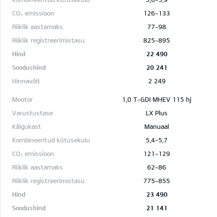
126-133
77-98
825-895
22 490
20 241
2 249
1,0 T-GDI MHEV 115 hj
LX Plus
Manuaal
5,4-5,7
121-129
62-86
775-855
23 490
21 141