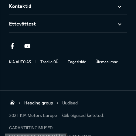
Kontaktid
Ettevõttest
Facebook
Youtube
KIA AUTO AS
Tradilo OÜ
Tagasiside
Ülemaailmne
Heading group
Uudised
Tradilo OÜ
2021 KIA Motors Europe - kõik õigused kaitstud.
GARANTIITINGIMUSED