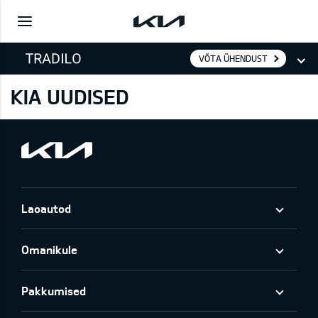
VÕTA ÜHENDUST
KIA UUDISED
Laoautod
Omanikule
Pakkumised