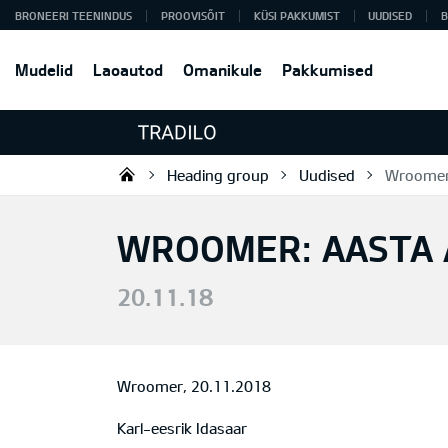
BRONEERI TEENINDUS
PROOVISÕIT
KÜSI PAKKUMIST
UUDISED
B
Mudelid
Laoautod
Omanikule
Pakkumised
Heading group
Uudised
Wroomer:
Tradilo OÜ
WROOMER: AASTA 
20.11.18
Wroomer, 20.11.2018
Karl-eesrik Idasaar