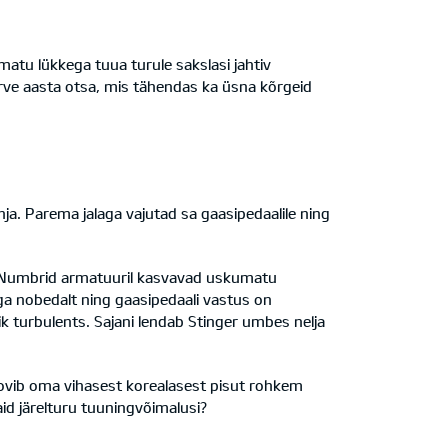
amatu lükkega tuua turule sakslasi jahtiv
erve aasta otsa, mis tähendas ka üsna kõrgeid
õhja. Parema jalaga vajutad sa gaasipedaalile ning
ud. Numbrid armatuuril kasvavad uskumatu
äga nobedalt ning gaasipedaali vastus on
ik turbulents. Sajani lendab Stinger umbes nelja
oovib oma vihasest korealasest pisut rohkem
aid järelturu tuuningvõimalusi?