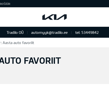
ROŠÜÜR
Tradilo OÜ
automyyk@tradilo.ee
tel: 53449842
 Aasta auto favoriit
AUTO FAVORIIT