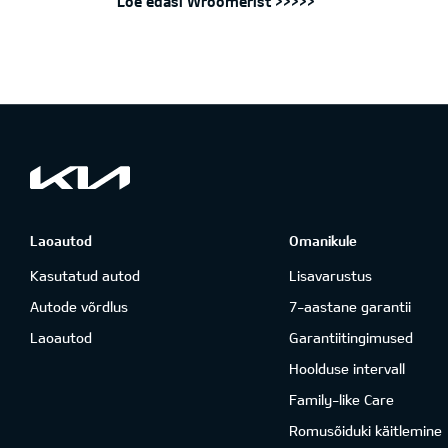
Loe edasi Wroomerist >>>>>
Laoautod
Omanikule
Kasutatud autod
Lisavarustus
Autode võrdlus
7-aastane garantii
Laoautod
Garantiitingimused
Hoolduse intervall
Family-like Care
Romusõiduki käitlemine