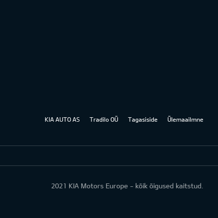
KIA AUTO AS
Tradilo OÜ
Tagasiside
Ülemaailmne
2021 KIA Motors Europe - kõik õigused kaitstud.