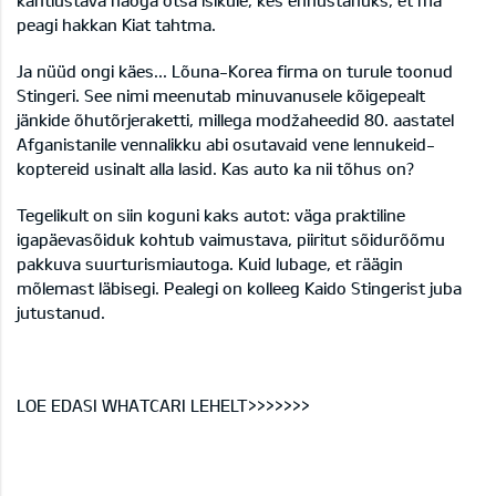
kahtlustava näoga otsa isikule, kes ennustanuks, et ma
peagi hakkan Kiat tahtma.
Ja nüüd ongi käes... Lõuna-Korea firma on turule toonud
Stingeri. See nimi meenutab minuvanusele kõigepealt
jänkide õhutõrjeraketti, millega modžaheedid 80. aastatel
Afganistanile vennalikku abi osutavaid vene lennukeid-
koptereid usinalt alla lasid. Kas auto ka nii tõhus on?
Tegelikult on siin koguni kaks autot: väga praktiline
igapäevasõiduk kohtub vaimustava, piiritut sõidurõõmu
pakkuva suurturismiautoga. Kuid lubage, et räägin
mõlemast läbisegi. Pealegi on kolleeg Kaido Stingerist
juba
jutustanud
.
LOE EDASI WHATCARI LEHELT>>>>>>>