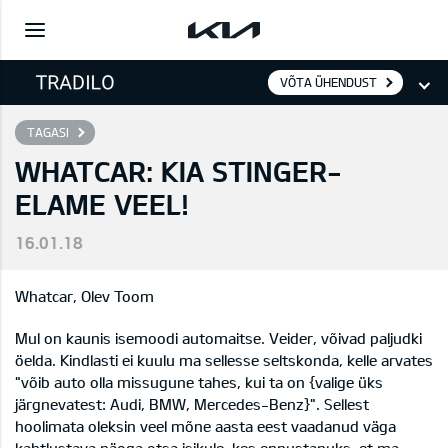
VÕTA ÜHENDUST
TAGASI
WHATCAR: KIA STINGER-
ELAME VEEL!
16.01.18
Whatcar, Olev Toom
Mul on kaunis isemoodi automaitse. Veider, võivad paljudki
öelda. Kindlasti ei kuulu ma sellesse seltskonda, kelle arvates
"võib auto olla missugune tahes, kui ta on {valige üks
järgnevatest: Audi, BMW, Mercedes-Benz}". Sellest
hoolimata oleksin veel mõne aasta eest vaadanud väga