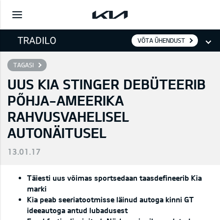
VÕTA ÜHENDUST
TAGASI
UUS KIA STINGER DEBÜTEERIB
PÕHJA-AMEERIKA
RAHVUSVAHELISEL
AUTONÄITUSEL
13.01.17
Täiesti uus võimas sportsedaan taasdefineerib Kia
marki
Kia peab seeriatootmisse läinud autoga kinni GT
ideeautoga antud lubadusest