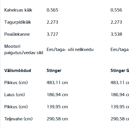
Kaheksas käik
0,565
0,556
Tagurpidikäik
2,273
2,273
Peaülekanne
3,727
3,538
Mootori
Ees/taga- või nelikvedu
Ees/taga-
paigutus/vedav sild
Välismõõdud
Stinger
Stinger 
Pikkus (cm)
483,11 cm
483,11 
Laius (cm)
186,94 cm
186,94 
Pikkus (cm)
139,95 cm
139,95 
Teljevahe (cm)
290,58 cm
290,58 