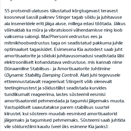
55 protsendi ulatuses täiustatud kõrgtugevast terasest
koosneval šassiil paiknev Stinger tagab sõidu ja juhitavuse
ala inseneridele eriti jäiga aluse, millega edasi töötada. Jäikus
võimaldab ka müra ja vibratsiooni vähendamisse ning loob
vaiksema salongi. MacPhersoni vedrustus ees ja
mitmikhoobvedrustus taga on seadistatud pakkuma juhile
optimaalset tagasisidet. Esimesena Kia autodest saab juht
amortisaatorite ja sõiduki juhitavusomadusi seadistada läbi
elektrooniliselt kohandatava vedrustuse, mis kannab nime
Dünaamiline Stabiilsus- ja Amortisaatorite Juhtimine
(
Dynamic Stability Damping Control
). Alati juhi tegevusele
etteennustatavalt reageerivat Stingerit võib olenevalt
teetingimustest ja sõidustiilist seadistada kurvides
tundlikumalt reageerima, lastes süsteemil eesmisi
amortisaatoreid pehmendada ja tagumisi jäigemaks muuta.
Vastupidiselt saavutatakse parem stabiilsus suurtel
kiirustel, kui süsteem muudab eesmised amortisaatorid
jäigemaks ja tagumised pehmemaks. Süsteemi saab juhtida
viie sõidurežiimi kaudu (veel üks esimene Kia jaoks):