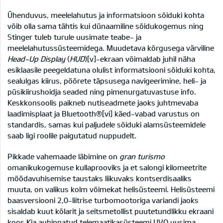
Ühenduvus, meelelahutus ja informatsioon sõiduki kohta
võib olla sama tähtis kui dünaamiline sõidukogemus ning
Stinger tuleb turule uusimate teabe- ja
meelelahutussüsteemidega. Muudetava kõrgusega värviline
Head-Up Display
(
HUD
)
[v]
-ekraan võimaldab juhil näha
esiklaasile peegeldatuna olulist informatsiooni sõiduki kohta,
sealulgas kiirus, pöörete täpsusega navigeerimine, heli- ja
püsikiirushoidja seaded ning pimenurgatuvastuse info.
Keskkonsoolis paikneb nutiseadmete jaoks juhtmevaba
laadimisplaat ja Bluetooth®
[vi]
käed-vabad varustus on
standardis, samas kui paljudele sõiduki alamsüsteemidele
saab ligi roolile paigutatud nuppudelt.
Pikkade vahemaade läbimine on
gran turismo
omanikukogemuse kullaprooviks ja et salongi kilomeetrite
möödavuhisemise taustaks liikuvaks kontserdisaaliks
muuta, on valikus kolm võimekat helisüsteemi. Helisüsteemi
baasversiooni 2,0-liitrise turbomootoriga variandi jaoks
sisaldab kuut kõlarit ja seitsmetollist puutetundlikku ekraani
koos Kia auhinnatud telemaatikasüsteemi UVO uusima