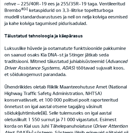
rehve – 225/40R-19 ees ja 255/35R-19 taga. Ventileeritud
®
[ii]
Brembo
ketaspidurid on 3,3-liitrise topeltturboga
mudelil standardvarustuses ja neil on nelja kolviga eesmised
ja kahe kolviga tagumised pidurisadulad.
Täiustatud tehnoloogia ja käepärasus
Luksuslike hüvede ja ootamatute funktsioonide pakkumine
on saanud osaks Kia DNA-st ja Stinger jätkab seda
traditsiooni. Mitmed täiustatud juhiabisüsteemid (
Advanced
Driver Assistance Systems, ADAS
) töötavad sujuvalt koos,
et sõidukogemust parandada.
Ühendriikides oletab Riiklik Maanteeohutuse Amet (National
Highway Traffic Safety Administration, NHTSA)
konservatiivselt, et 100 000 politsei poolt raporteeritud
õnnetust on igal aastal otsene tagajärg väsinult
sõidukijuhtimisele
[iii]
. Selle tulemuseks on igal aastal
oletuslikult 1 550 surnut ja 71 000 vigastatut. Esimest
korda on Kial uus Juhi Tähelepanuhoiatuse (
Driver Attention
Alert
, DAA)
[iv]
süsteem. Süsteem jälgib erinevaid näitajaid nii