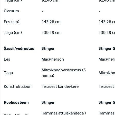
Õlaruum
-
-
Ees (cm)
143,26 cm
143,26 
Taga (cm)
139,19 cm
139,19 
Šassii/vedrustus
Stinger
Stinger 
Ees
MacPherson
MacPher
Mitmikhoobvedrustus (5
Taga
Mitmikho
hooba)
Konstruktsioon
Terasest kandevkere
Terasest
Roolisüsteem
Stinger
Stinger 
Hammaslattülekandega /
Hammasla