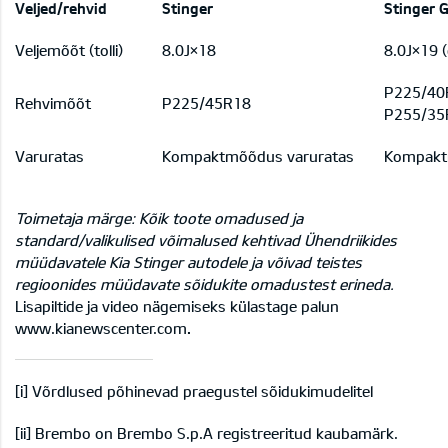
Veljed/rehvid
Stinger
Stinger 
Veljemõõt (tolli)
8.0J×18
8.0J×19 (
P225/40R
Rehvimõõt
P225/45R18
P255/35R
Varuratas
Kompaktmõõdus varuratas
Kompakt
Toimetaja märge: Kõik toote omadused ja
standard/valikulised võimalused kehtivad Ühendriikides
müüdavatele Kia Stinger autodele ja võivad teistes
regioonides müüdavate sõidukite omadustest erineda.
Lisapiltide ja video nägemiseks külastage palun
www.kianewscenter.com
.
[i]
Võrdlused põhinevad praegustel sõidukimudelitel
[ii]
Brembo on Brembo S.p.A registreeritud kaubamärk.