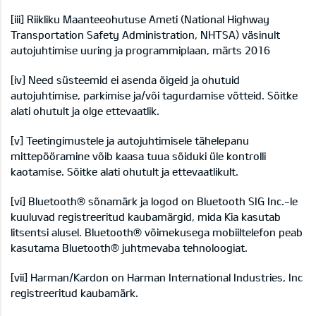
[iii]
Riikliku Maanteeohutuse Ameti (National Highway
Transportation Safety Administration, NHTSA) väsinult
autojuhtimise uuring ja programmiplaan, märts 2016
[iv]
Need süsteemid ei asenda õigeid ja ohutuid
autojuhtimise, parkimise ja/või tagurdamise võtteid. Sõitke
alati ohutult ja olge ettevaatlik.
[v]
Teetingimustele ja autojuhtimisele tähelepanu
mittepööramine võib kaasa tuua sõiduki üle kontrolli
kaotamise. Sõitke alati ohutult ja ettevaatlikult.
[vi]
Bluetooth® sõnamärk ja logod on Bluetooth SIG Inc.-le
kuuluvad registreeritud kaubamärgid, mida Kia kasutab
litsentsi alusel. Bluetooth® võimekusega mobiiltelefon peab
kasutama Bluetooth® juhtmevaba tehnoloogiat.
[vii]
Harman/Kardon on Harman International Industries, Inc
registreeritud kaubamärk.