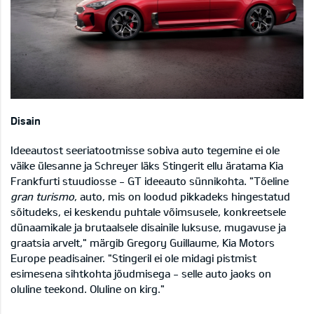
Disain
Ideeautost seeriatootmisse sobiva auto tegemine ei ole
väike ülesanne ja Schreyer läks Stingerit ellu äratama Kia
Frankfurti stuudiosse - GT ideeauto sünnikohta. "Tõeline
gran turismo
, auto, mis on loodud pikkadeks hingestatud
sõitudeks, ei keskendu puhtale võimsusele, konkreetsele
dünaamikale ja brutaalsele disainile luksuse, mugavuse ja
graatsia arvelt," märgib Gregory Guillaume, Kia Motors
Europe peadisainer. "Stingeril ei ole midagi pistmist
esimesena sihtkohta jõudmisega - selle auto jaoks on
oluline teekond. Oluline on kirg."