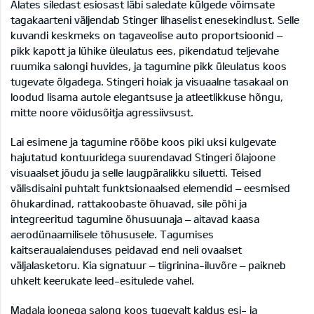
Alates siledast esiosast läbi saledate külgede võimsate
tagakaarteni väljendab Stinger lihaselist enesekindlust. Selle
kuvandi keskmeks on tagaveolise auto proportsioonid –
pikk kapott ja lühike üleulatus ees, pikendatud teljevahe
ruumika salongi huvides, ja tagumine pikk üleulatus koos
tugevate õlgadega. Stingeri hoiak ja visuaalne tasakaal on
loodud lisama autole elegantsuse ja atleetlikkuse hõngu,
mitte noore võidusõitja agressiivsust.
Lai esimene ja tagumine rööbe koos piki uksi kulgevate
hajutatud kontuuridega suurendavad Stingeri õlajoone
visuaalset jõudu ja selle laugpäralikku siluetti. Teised
välisdisaini puhtalt funktsionaalsed elemendid – eesmised
õhukardinad, rattakoobaste õhuavad, sile põhi ja
integreeritud tagumine õhusuunaja – aitavad kaasa
aerodünaamilisele tõhususele. Tagumises
kaitseraualaienduses peidavad end neli ovaalset
väljalasketoru. Kia signatuur – tiigrinina-iluvõre – paikneb
uhkelt keerukate leed-esitulede vahel.
Madala joonega salong koos tugevalt kaldus esi- ja