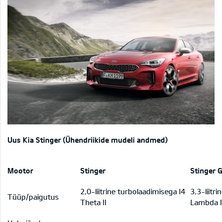
Uus Kia Stinger (Ühendriikide mudeli andmed)
Mootor
Stinger
Stinger 
2,0-liitrine turbolaadimisega I4
3,3-liitr
Tüüp/paigutus
Theta II
Lambda I