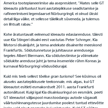
America tooteplaneerimise ala asepresident. "Alates selle GT
ideeauto pärituolust kuni aastatepikkuse seadistamise ja
rafineerimiseni legendaarsel Nürburgringil, ei olnud ükski
detail liiga väike, et sellesse täielikult süveneda, ja tulemus
on lihtsalt rabav."
Kohe äratuntavalt eelnenud ideeauto edasiarenduse, täiesti
uue Kia Stingeri disaini eest vastutas Peter Schreyer, Kia
Motorsi disainijuht, ja tema andekate disainerite meeskond
Frankfurtis. Sõidutunnetuse ja juhitavuse arendusega
tegeles Albert Biermann, Kia sõidutestimise ja võimekate
sõidukite arenduse juht ja tema inseneride rühm Koreas ja
kurnaval Nürburgringi võidusõidurajal.
Kuid mis teeb sellest tõelise
gran turismo
? See küsimus oli
aluseks aastatepikkusele teekonnale, mis algas, kui GT
ideeautot esitleti esmakordselt 2011. aasta Frankfurti
autonäitusel. Kuigi igal Kia disainiuuringul on eesmärk, peeti
GT ideeautot väljaspool masstoodangu autode sügavalt
väärtushinnangutesse juurdumise poolest tuntud ettevõtte