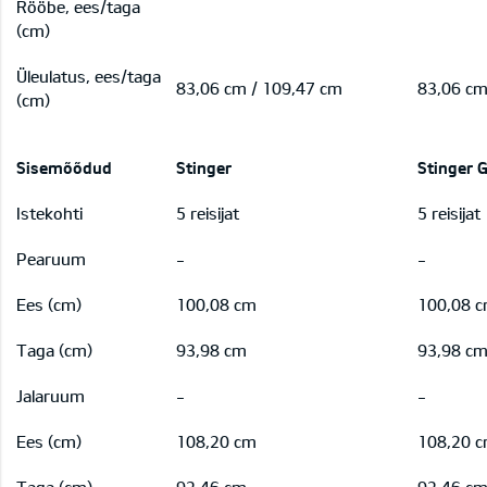
Rööbe, ees/taga
(cm)
Üleulatus, ees/taga
83,06 cm / 109,47 cm
83,06 cm
(cm)
Sisemõõdud
Stinger
Stinger 
Istekohti
5 reisijat
5 reisijat
Pearuum
-
-
Ees (cm)
100,08 cm
100,08 
Taga (cm)
93,98 cm
93,98 c
Jalaruum
-
-
Ees (cm)
108,20 cm
108,20 
Taga (cm)
92,46 cm
92,46 c