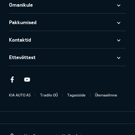
Omanikule
Pakkumised
Kontaktid
Ettevõttest
Facebook
Youtube
KIA AUTO AS
Tradilo OÜ
Tagasiside
Ülemaailmne