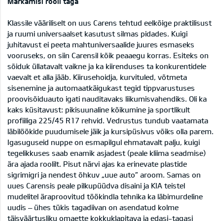
Märkamisi rooli taga
Klassile vääriliselt on uus Carens tehtud eelkõige praktilisust
ja ruumi universaalset kasutust silmas pidades. Kuigi
juhitavust ei peeta mahtuniversaalide juures esmaseks
vooruseks, on siin Carensil kõik peaaegu korras. Esiteks on
sõiduk üllatavalt vaikne ja ka kiirenduses ta konkurentidele
vaevalt et alla jääb. Kiirusehoidja, kurvituled, võtmeta
sisenemine ja automaatkäigukast tegid tippvarustuses
proovisõiduauto igati nauditavaks liikumisvahendiks. Oli ka
kaks küsitavust: pikisuunaline kõikumine ja sportlikult
profiiliga 225/45 R17 rehvid. Vedrustus tundub vaatamata
läbilöökide puudumisele jäik ja kursipüsivus võiks olla parem.
Igasuguseid nuppe on esmapilgul ehmatavalt palju, kuigi
tegelikkuses saab enamik asjadest (peale kliima seadmise)
ära ajada roolilt. Pisut närvi ajas ka erinevate plastide
sigrimigri ja nendest õhkuv „uue auto” aroom. Samas on
uues Carensis peale pilkupüüdva disaini ja KIA teistel
mudelitel äraproovitud töökindla tehnika ka läbimurdeline
uudis – ühes tükis tagadiivan on asendatud kolme
täisväärtusliku omaette kokkuklapitava ja edasi-tagasi