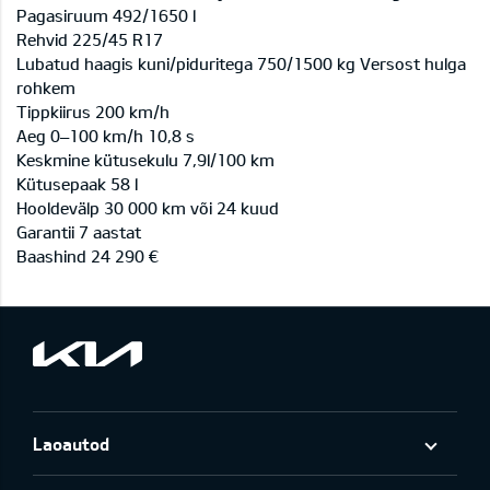
Pagasiruum 492/1650 l
Rehvid 225/45 R17
Lubatud haagis kuni/piduritega 750/1500 kg Versost hulga
rohkem
Tippkiirus 200 km/h
Aeg 0–100 km/h 10,8 s
Keskmine kütusekulu 7,9l/100 km
Kütusepaak 58 l
Hooldevälp 30 000 km või 24 kuud
Garantii 7 aastat
Baashind 24 290 €
Laoautod