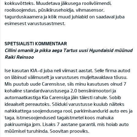
kokkuvõtteks. Muudetava jäikusega roolivõimendi,
roolisoojendus, püsikiirusehoidja, vihmasensor,
tagurduskaamera ja kõik muud juhiabid on saadaval juba
esimesest varustusastmest.
SPETSIALISTI KOMMENTAAR
Cillini omanik ja pikka aega Tartus uusi Hyundaisid müünud
Raiki Reinsoo
Ise kasutan KIA-d juba neli viimast aastat. Selle firma autod
on läbinud välimuselt ja varustuses muljeltavaldava tõusu.
Mis puutub uude Carensisse, siis minu kasutuses olnud 7
kohaline standardvarustusega 2,0 bensiinimootori ja
automaatkastiga Kia Carensiga jäin täiesti rahule. Sobib
ideaalselt pereautoks. Sõiduki varustusse kuulub näiteks
nahkkattega soojendusega rool, parkimisandurid auto ees ja
taga, istmesoojendused tagaistmetel koos mahuka
pakiruumiga jpm. Lisaks 7 aastane garantii, mis hoiab auto
müümisel turuhinda. Soovitan prooviks.