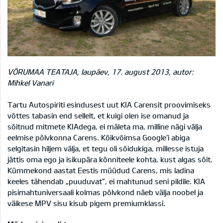
VÕRUMAA TEATAJA, laupäev, 17. august 2013, autor:
Mihkel Vanari
Tartu Autospiriti esindusest uut KIA Carensit proovimiseks
võttes tabasin end sellelt, et kuigi olen ise omanud ja
sõitnud mitmete KIAdega, ei mäleta ma, milline nägi välja
eelmise põlvkonna Carens. Kõikvõimsa Google’i abiga
selgitasin hiljem välja, et tegu oli sõidukiga, millesse istuja
jättis oma ego ja isikupära kõnniteele kohta, kust algas sõit.
Kümmekond aastat Eestis müüdud Carens, mis ladina
keeles tähendab „puuduvat”, ei mahtunud seni pildile. KIA
pisimahtuniversaali kolmas põlvkond näeb välja noobel ja
väikese MPV sisu kisub pigem premiumklassi.