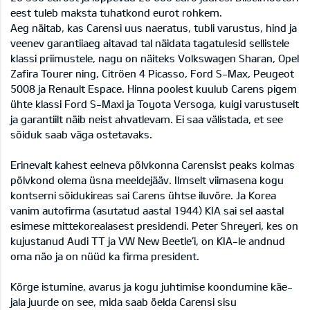
eest tuleb maksta tuhatkond eurot rohkem.
Aeg näitab, kas Carensi uus naeratus, tubli varustus, hind ja
veenev garantiiaeg aitavad tal näidata tagatulesid sellistele
klassi priimustele, nagu on näiteks Volkswagen Sharan, Opel
Zafira Tourer ning, Citröen 4 Picasso, Ford S-Max, Peugeot
5008 ja Renault Espace. Hinna poolest kuulub Carens pigem
ühte klassi Ford S-Maxi ja Toyota Versoga, kuigi varustuselt
ja garantiilt näib neist ahvatlevam. Ei saa välistada, et see
sõiduk saab väga ostetavaks.
Erinevalt kahest eelneva põlvkonna Carensist peaks kolmas
põlvkond olema üsna meeldejääv. Ilmselt viimasena kogu
kontserni sõidukireas sai Carens ühtse iluvõre. Ja Korea
vanim autofirma (asutatud aastal 1944) KIA sai sel aastal
esimese mittekorealasest presidendi. Peter Shreyeri, kes on
kujustanud Audi TT ja VW New Beetle’i, on KIA-le andnud
oma näo ja on nüüd ka firma president.
Kõrge istumine, avarus ja kogu juhtimise koondumine käe-
jala juurde on see, mida saab öelda Carensi sisu