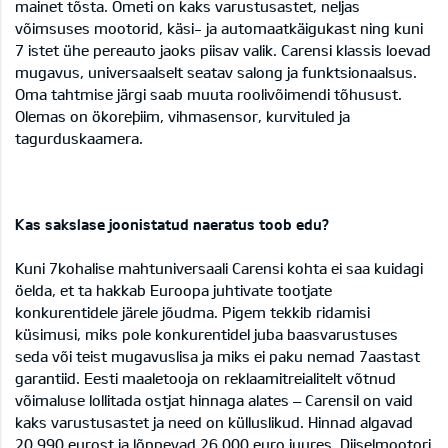
mainet tõsta. Ometi on kaks varustusastet, neljas
võimsuses mootorid, käsi- ja automaatkäigukast ning kuni
7 istet ühe pereauto jaoks piisav valik. Carensi klassis loevad
mugavus, universaalselt seatav salong ja funktsionaalsus.
Oma tahtmise järgi saab muuta roolivõimendi tõhusust.
Olemas on ökoreþiim, vihmasensor, kurvituled ja
tagurduskaamera.
Kas sakslase joonistatud naeratus toob edu?
Kuni 7kohalise mahtuniversaali Carensi kohta ei saa kuidagi
öelda, et ta hakkab Euroopa juhtivate tootjate
konkurentidele järele jõudma. Pigem tekkib ridamisi
küsimusi, miks pole konkurentidel juba baasvarustuses
seda või teist mugavuslisa ja miks ei paku nemad 7aastast
garantiid. Eesti maaletooja on reklaamitreialitelt võtnud
võimaluse lollitada ostjat hinnaga alates – Carensil on vaid
kaks varustusastet ja need on külluslikud. Hinnad algavad
20 990 eurost ja lõppevad 26 000 euro juures. Diiselmootori