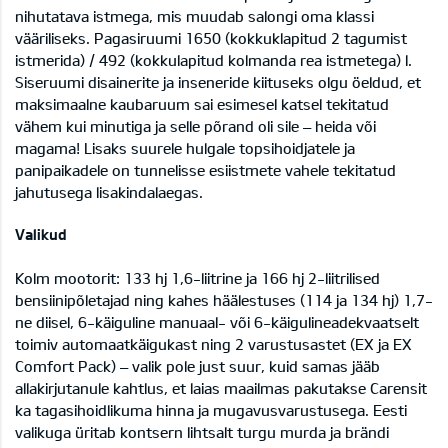
nihutatava istmega, mis muudab salongi oma klassi
vääriliseks. Pagasiruumi 1650 (kokkuklapitud 2 tagumist
istmerida) / 492 (kokkulapitud kolmanda rea istmetega) l.
Siseruumi disainerite ja inseneride kiituseks olgu öeldud, et
maksimaalne kaubaruum sai esimesel katsel tekitatud
vähem kui minutiga ja selle põrand oli sile – heida või
magama! Lisaks suurele hulgale topsihoidjatele ja
panipaikadele on tunnelisse esiistmete vahele tekitatud
jahutusega lisakindalaegas.
Valikud
Kolm mootorit: 133 hj 1,6-liitrine ja 166 hj 2-liitrilised
bensiinipõletajad ning kahes häälestuses (114 ja 134 hj) 1,7-
ne diisel, 6-käiguline manuaal- või 6-käigulineadekvaatselt
toimiv automaatkäigukast ning 2 varustusastet (EX ja EX
Comfort Pack) – valik pole just suur, kuid samas jääb
allakirjutanule kahtlus, et laias maailmas pakutakse Carensit
ka tagasihoidlikuma hinna ja mugavusvarustusega. Eesti
valikuga üritab kontsern lihtsalt turgu murda ja brändi