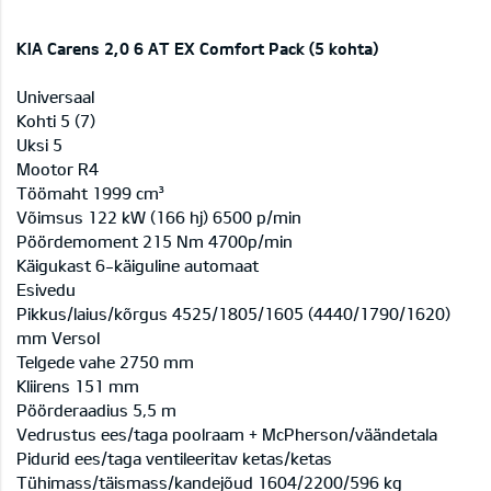
KIA Carens 2,0 6 AT EX Comfort Pack (5 kohta)
Universaal
Kohti 5 (7)
Uksi 5
Mootor R4
Töömaht 1999 cm³
Võimsus 122 kW (166 hj) 6500 p/min
Pöördemoment 215 Nm 4700p/min
Käigukast 6-käiguline automaat
Esivedu
Pikkus/laius/kõrgus 4525/1805/1605 (4440/1790/1620)
mm Versol
Telgede vahe 2750 mm
Kliirens 151 mm
Pöörderaadius 5,5 m
Vedrustus ees/taga poolraam + McPherson/väändetala
Pidurid ees/taga ventileeritav ketas/ketas
Tühimass/täismass/kandejõud 1604/2200/596 kg