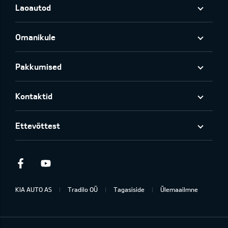
Laoautod
Omanikule
Pakkumised
Kontaktid
Ettevõttest
Facebook
Youtube
KIA AUTO AS
Tradilo OÜ
Tagasiside
Ülemaailmne