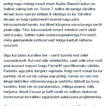
polegi nagu midagi muud enam lisada. Klaasist katus on.
Vaikne salong kah on. Suure 7-tollise ekraaniga värviline
ekraan koos navi jm kellade & viledega on ka. Värviline
ekraan on isegi spidomeetri asemel nagu päris
luksusautodel tavaks, kui lähed kõrgema varustusega cee'di
peale välja. Tõsi, luksusautole omast minekut cee'd siiski
veel ei paku. Selleks tuleb oodata kupeekerega Pro'ceed’i,
mida ajakirjanikele esitlusel vaid tekiga kaetult näitama
soostuti.
Olgu kui tahes kurviline tee – cee'd tunneb end sellel
suurepäraselt. Kui rool näib vedelavõitu, saab selle otse rooli
peal asuvast nupust (nagu Ferraril!) sportlikumaks sättida.
Parkides aga päris kergeks vajutada. Kuigi cee'd oskab ka ise
parkida, nii et sul siis sanga asja polegi. Samas on see rool
ikkagi elektrilise võimendusega ja seetõttu üldiselt ka üsna
tundetu. Kuid see on paratamatus, millega peame, näib,
harjuma. Ainult Focuse ja Golfi roolid on sellises olukorras
õnnestunud korralikku tagasisidet pakkuvana projekteerida.