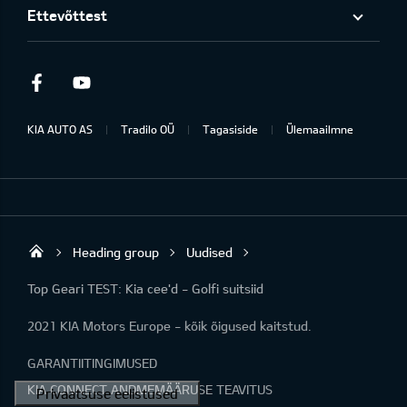
Ettevõttest
Facebook
Youtube
KIA AUTO AS
Tradilo OÜ
Tagasiside
Ülemaailmne
Heading group
Uudised
Tradilo OÜ
Top Geari TEST: Kia cee'd - Golfi suitsiid
2021 KIA Motors Europe - kõik õigused kaitstud.
GARANTIITINGIMUSED
KIA CONNECT ANDMEMÄÄRUSE TEAVITUS