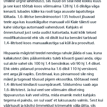
(milline ürgne lahendus!), siis nüüd on seal neid kokku kuus
ja see kast töötab koos võimsaima 128 hj 1.6 diisliga väga
kenasti, lubades käike ka rooli taga asuvate lapatsitega
lülitada. 1,6-liitrise bensiinimootori 135 hobust jõuavad
teele aga kas kuuekäigulise manuaali või Kiale täiesti uue
kahe siduriga automaadi vahendusel. Kahjuks ei
õnnestunud just seda uudist katsetada, kuid kõik teised
modifikatsioonid ehk siis nii diislit kui ka bensiini tarbivad
1,4-liitrised koos manuaalkastiga sai küll ära proovitud.
Hispaania mägistel teedel nendega rahule jääda ei saa, kuna
kallakutest üles pääsemiseks tuleb kõvasti gaasi anda, olgu
sul aiste vahel siis 100 hj 1.4 bensiinikas või 90 hj 1.4 diisel.
Ehk oleks pidanud proovima ka 1.6 diisli 110 hj versiooni,
ent aega jäi napiks. Eestimaal, kus pinnamood sile ning
mäed ja tugevad tõusud pigem eksootika, töötavad need
1,4-liitrised kindlasti suurepäraselt. Sõidumõnu saab aga
1,6-liitristest. Ja kui veel see võimsaim diisel ning
tippvarustus kah veel võtta, mida enamik meist kahjuks
tegema ei paindu, on sul vaat' et luksusauto valmis. Sest kui
väärispuit ja käsitsi õmmeldud istmenahk välja jätta, siis