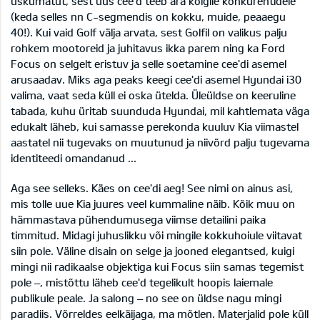
uskumatut, sest uus cee'd teeb ära kõigile konkurentidele
(keda selles nn C-segmendis on kokku, muide, peaaegu
40!). Kui vaid Golf välja arvata, sest Golfil on valikus palju
rohkem mootoreid ja juhitavus ikka parem ning ka Ford
Focus on selgelt eristuv ja selle soetamine cee'di asemel
arusaadav. Miks aga peaks keegi cee'di asemel Hyundai i30
valima, vaat seda küll ei oska ütelda. Üleüldse on keeruline
tabada, kuhu üritab suunduda Hyundai, mil kahtlemata väga
edukalt läheb, kui samasse perekonda kuuluv Kia viimastel
aastatel nii tugevaks on muutunud ja niivõrd palju tugevama
identiteedi omandanud ...
Aga see selleks. Käes on cee'di aeg! See nimi on ainus asi,
mis tolle uue Kia juures veel kummaline näib. Kõik muu on
hämmastava pühendumusega viimse detailini paika
timmitud. Midagi juhuslikku või mingile kokkuhoiule viitavat
siin pole. Väline disain on selge ja jooned elegantsed, kuigi
mingi nii radikaalse objektiga kui Focus siin samas tegemist
pole –, mistõttu läheb cee'd tegelikult hoopis laiemale
publikule peale. Ja salong – no see on üldse nagu mingi
paradiis. Võrreldes eelkäijaga, ma mõtlen. Materjalid pole küll