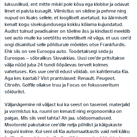
luksuslikud, ent mitte miski pole kõva ega klobise ja odavat
ilmet ei paista kusagilt. Viimistlus on siidine ja pehme ning
nupud on lisaks sellele, et loogiliselt asetatud, ka äärmiselt
kenalt kogu sisekujundusega kokku kõlama kujundatud.
Audist tulnud peadisainer on tõeline äss ja kindlasti meeldib
see auto mulle ka seetõttu esteetiliselt nii väga, et uus cee'd
ongi disainitud selle põhiturule mõeldes otse Frankfurdis.
Ehk siis on see Euroopa auto. Toodetaksegi seda ju
Euroopas – sõbralikus Slovakkias. Uusi cee'de pritsitakse
välja nüüd juba 24 tundi ööpäevas tervelt kolmes
vahetuses. Kes uue cee'di edust võidab, on kahtlemata Kia.
Aga kes kaotab? Vist prantslased: Renault, Peugeot,
Citroën. Golfile ollakse truu ja Focus on fokusseeritum
sõiduriist.
Väljanägemine nii väljast kui ka seest on tasemel, materjalid
ja vormistus ka, ruumi on kenasti ning ergonoomika on
paigas. Mis siis veel tahta? Ah jaa, sõiduomadused.
Mootoreid pakutakse cee'dile nelja põhilist ja käigukaste
koguni kolme. Kui seni oli Kia automaatkastis vaid neli käiku