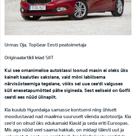
Urmas Oja, TopGear Eesti peatoimetaja
Originaalartikli leiad
SIIT
Kui see omanimelise autoklassi loonud masin ei oleks üks
kainelt kaalutlev sakslane, vaid mõni labiilsema
närvisüsteemiga tegelane, võiks sel uue cee'di valguses
küll enesetapumõtted pähe sigineda. Sest eeliseid on Golfil
cee'di ees nüüd ülinapilt.
Kia kuulub Hyundaiga samasse kontserni ning ühiselt
moodustavad nad maailma suuruselt viienda autotootja. Kia
cee'd on olnud üks edukamaid Kiasid ja seda eriti Euroopas.
Mis aga nüüd veel saama hakkab, on midagi täiesti uut ja