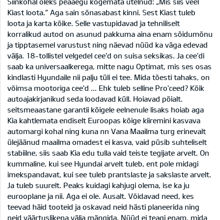
Siinkohal oleks peaaegu kogemata ütelnud: „Mis siis veel
Kiast loota.“ Aga sain sõnasabast kinni. Sest Kiast tuleb
loota ja karta kõike. Selle vastupidavad ja tehniliselt
korralikud autod on asunud pakkuma aina enam sõidumõnu
ja tipptasemel varustust ning näevad nüüd ka väga edevad
välja. 18-tollistel velgedel cee'd on suisa seksikas. Ja cee'di
saab ka universaalkerega, mitte nagu Optimat, mis ses osas
kindlasti Hyundaile nii palju tüli ei tee. Mida tõesti tahaks, on
võimsa mootoriga cee'd ... Ehk tuleb selline Pro'ceed? Kõik
autoajakirjanikud seda loodavad küll. Hoiavad pöialt.
seitsmeaastane garantii kõigele eelnenule lisaks hoiab aga
Kia kahtlemata endiselt Euroopas kõige kiiremini kasvava
automargi kohal ning kuna nn Vana Maailma turg erinevalt
ülejäänud maailma omadest ei kasva, vaid püsib suhteliselt
stabiilne, siis saab Kia edu tulla vaid teiste tegijate arvelt. On
kummaline, kui see Hyundai arvelt tuleb, ent pole midagi
imekspandavat, kui see tuleb prantslaste ja sakslaste arvelt.
Ja tuleb suurelt. Peaks kuidagi kahjugi olema, ise ka ju
eurooplane ja nii. Aga ei ole. Ausalt. Võidavad need, kes
teevad häid tooteid ja oskavad neid hästi planeerida ning
neid väärtuslikena välja mängida. Nüüd ei teagi enam, mida