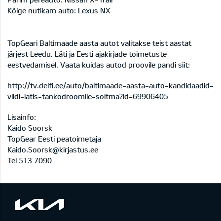
Kõige nutikam auto: Lexus NX
TopGeari Baltimaade aasta autot valitakse teist aastat
järjest Leedu, Läti ja Eesti ajakirjade toimetuste
eestvedamisel. Vaata kuidas autod proovile pandi siit:
http://tv.delfi.ee/auto/baltimaade-aasta-auto-kandidaadid-
viidi-latis-tankodroomile-soitma?id=69906405
Lisainfo:
Kaido Soorsk
TopGear Eesti peatoimetaja
Kaido.Soorsk@kirjastus.ee
Tel 513 7090