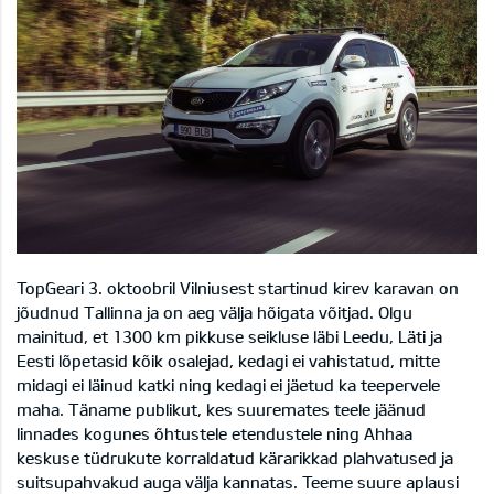
TopGeari 3. oktoobril Vilniusest startinud kirev karavan on
jõudnud Tallinna ja on aeg välja hõigata võitjad. Olgu
mainitud, et 1300 km pikkuse seikluse läbi Leedu, Läti ja
Eesti lõpetasid kõik osalejad, kedagi ei vahistatud, mitte
midagi ei läinud katki ning kedagi ei jäetud ka teepervele
maha. Täname publikut, kes suuremates teele jäänud
linnades kogunes õhtustele etendustele ning Ahhaa
keskuse tüdrukute korraldatud kärarikkad plahvatused ja
suitsupahvakud auga välja kannatas. Teeme suure aplausi