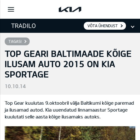
VÕTA ÜHENDUST
TAGASI
TOP GEARI BALTIMAADE KÕIGE
ILUSAM AUTO 2015 ON KIA
SPORTAGE
10.10.14
Top Gear kuulutas 9.oktoobril välja Baltikumi kõige paremad
ja ilusamad autod. Kia uuendatud linnamaastur Sportage
kuulutati selle aasta kõige ilusamaks autoks.