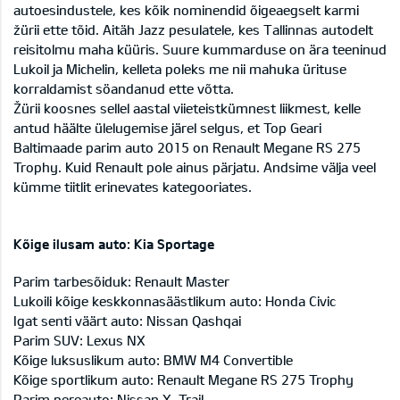
autoesindustele, kes kõik nominendid õigeaegselt karmi
žürii ette tõid. Aitäh Jazz pesulatele, kes Tallinnas autodelt
reisitolmu maha küüris. Suure kummarduse on ära teeninud
Lukoil ja Michelin, kelleta poleks me nii mahuka ürituse
korraldamist söandanud ette võtta.
Žürii koosnes sellel aastal viieteistkümnest liikmest, kelle
antud häälte ülelugemise järel selgus, et Top Geari
Baltimaade parim auto 2015 on Renault Megane RS 275
Trophy. Kuid Renault pole ainus pärjatu. Andsime välja veel
kümme tiitlit erinevates kategooriates.
Kõige ilusam auto: Kia Sportage
Parim tarbesõiduk: Renault Master
Lukoili kõige keskkonnasäästlikum auto: Honda Civic
Igat senti väärt auto: Nissan Qashqai
Parim SUV: Lexus NX
Kõige luksuslikum auto: BMW M4 Convertible
Kõige sportlikum auto: Renault Megane RS 275 Trophy
Parim pereauto: Nissan X-Trail