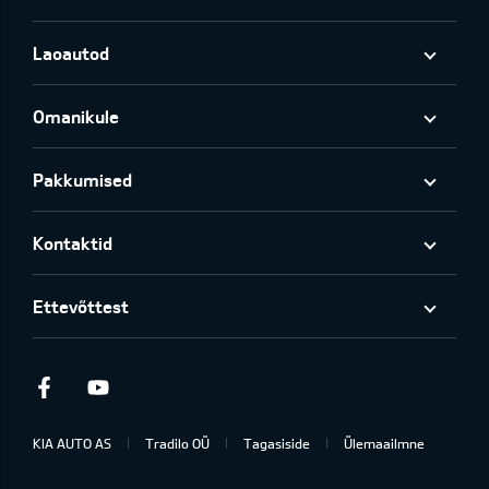
Laoautod
Omanikule
Pakkumised
Kontaktid
Ettevõttest
Facebook
Youtube
KIA AUTO AS
Tradilo OÜ
Tagasiside
Ülemaailmne