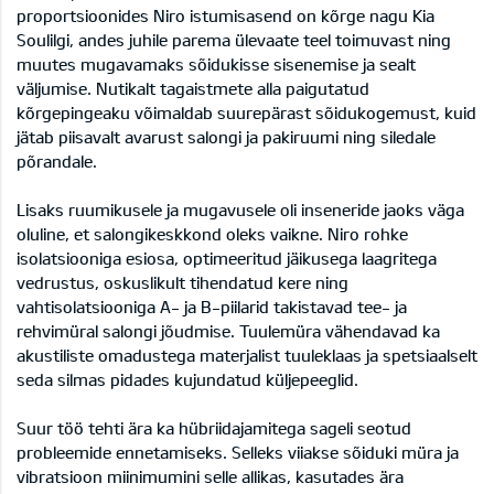
proportsioonides Niro istumisasend on kõrge nagu Kia
Soulilgi, andes juhile parema ülevaate teel toimuvast ning
muutes mugavamaks sõidukisse sisenemise ja sealt
väljumise. Nutikalt tagaistmete alla paigutatud
kõrgepingeaku võimaldab suurepärast sõidukogemust, kuid
jätab piisavalt avarust salongi ja pakiruumi ning siledale
põrandale.
Lisaks ruumikusele ja mugavusele oli inseneride jaoks väga
oluline, et salongikeskkond oleks vaikne. Niro rohke
isolatsiooniga esiosa, optimeeritud jäikusega laagritega
vedrustus, oskuslikult tihendatud kere ning
vahtisolatsiooniga A- ja B-piilarid takistavad tee- ja
rehvimüral salongi jõudmise. Tuulemüra vähendavad ka
akustiliste omadustega materjalist tuuleklaas ja spetsiaalselt
seda silmas pidades kujundatud küljepeeglid.
Suur töö tehti ära ka hübriidajamitega sageli seotud
probleemide ennetamiseks. Selleks viiakse sõiduki müra ja
vibratsioon miinimumini selle allikas, kasutades ära