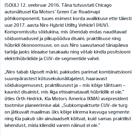
(SOUL) 12. veebruar 2016. Täna tutvustati Chicago
autonäitusel Kia Motors’ Green Car Roadmapi
põhikomponenti, tuues esimest korda avalikkuse ette täiesti
uue 2017. aasta Niro Hybrid Utility Vehicle'i (HUV).
Kompromissitu sõidukina, mis ühendab endas nauditavad
sõiduomadused ja pilkupüüdva disaini, praktilisuse ning
hübriidi ökonoomsuse, on uus Niro saavutanud tänapäeva
tarbija jaoks ideaalse tasakaalu ning võtab kindla positsiooni
elektrihübriidide ja CUV-de segmentide vahel.
„Niro tabab täpselt märki, pakkudes parimat kombinatsiooni
suurepärastest kütusekulunäitajatest, haaravast
sõidukogemusest, praktilisusest ja – mis kõige tähtsam –
kaunist disainist, mis liiga etteaimatavalt hübriidlik ei ole,”
ütles Orth Hedrick, Kia Motors America (KMA) asepresident
tootmise planeerimise alal. „Subkompaktsete CUV-de turg
on jätkuvalt maailmas üks kõige kiirema kasvuga segmente
ning Kia pakub siin ainulaadselt köitvat, kuid samas praktilist
lahendust, mida kliendid varem näinud ei ole.”