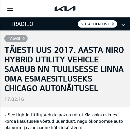
VÕTA ÜHENDUST
TAGASI
TÄIESTI UUS 2017. AASTA NIRO
HYBRID UTILITY VEHICLE
SAABUB NN TUULISESSE LINNA
OMA ESMAESITLUSEKS
CHICAGO AUTONÄITUSEL
17.02.16
- See Hybrid Utility Vehicle pakub mitut Kia jaoks esimest
korda kasutusele võetud uuendust, nagu ökonoomse auto
platvorm ja ainulaadne hübriidsüsteem