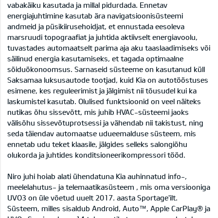
vabakäiku kasutada ja millal pidurdada. Ennetav
energiajuhtimine kasutab ära navigatsioonisüsteemi
andmeid ja püsikiirusehoidjat, et ennustada eesoleva
marsruudi topograafiat ja juhtida aktiivselt energiavoolu,
tuvastades automaatselt parima aja aku taaslaadimiseks või
säilinud energia kasutamiseks, et tagada optimaalne
sõiduökonoomsus. Sarnaseid süsteeme on kasutanud küll
Saksamaa luksusautode tootjad, kuid Kia on autotööstuses
esimene, kes reguleerimist ja jälgimist nii tõusudel kui ka
laskumistel kasutab. Olulised funktsioonid on veel näiteks
nutikas õhu sissevõtt, mis juhib HVAC-süsteemi jaoks
välisõhu sissevõtuprotsessi ja vähendab nii takistust, ning
seda täiendav automaatse udueemalduse süsteem, mis
ennetab udu teket klaasile, jälgides selleks salongiõhu
olukorda ja juhtides konditsioneerikompressori tööd.
Niro juhi hoiab alati ühendatuna Kia auhinnatud info-,
meelelahutus- ja telemaatikasüsteem , mis oma versiooniga
UVO3 on üle võetud uuelt 2017. aasta Sportage'ilt.
Süsteem, milles sisaldub Android, Auto™, Apple CarPlay® ja