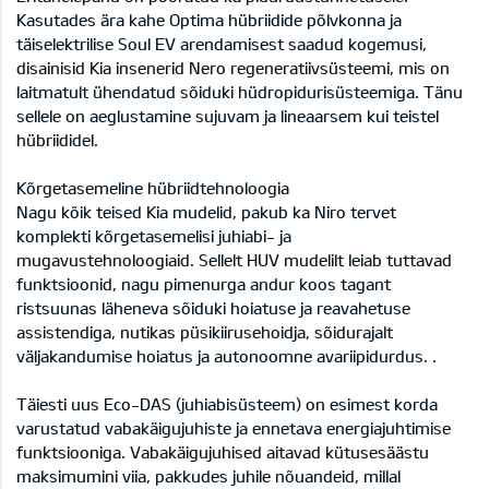
Kasutades ära kahe Optima hübriidide põlvkonna ja
täiselektrilise Soul EV arendamisest saadud kogemusi,
disainisid Kia insenerid Nero regeneratiivsüsteemi, mis on
laitmatult ühendatud sõiduki hüdropidurisüsteemiga. Tänu
sellele on aeglustamine sujuvam ja lineaarsem kui teistel
hübriididel.
Kõrgetasemeline hübriidtehnoloogia
Nagu kõik teised Kia mudelid, pakub ka Niro tervet
komplekti kõrgetasemelisi juhiabi- ja
mugavustehnoloogiaid. Sellelt HUV mudelilt leiab tuttavad
funktsioonid, nagu pimenurga andur koos tagant
ristsuunas läheneva sõiduki hoiatuse ja reavahetuse
assistendiga, nutikas püsikiirusehoidja, sõidurajalt
väljakandumise hoiatus ja autonoomne avariipidurdus. .
Täiesti uus Eco-DAS (juhiabisüsteem) on esimest korda
varustatud vabakäigujuhiste ja ennetava energiajuhtimise
funktsiooniga. Vabakäigujuhised aitavad kütusesäästu
maksimumini viia, pakkudes juhile nõuandeid, millal