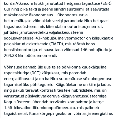
korda Atkinsoni tsükli, jahutatud heitgaasi tagastuse (EGR),
GDI ning pika takti ja peene silindri süsteemi, et saavutada
maksimaalne ökonoomsus. . Ökonoomsust ja
heitmenäitajaid võimaldab veelgi parandada Niro heitgaasi
tagastussüsteem, mis kiirendab mootori soojenemist,
juhtides jahutusvedeliku väljalaskesüsteemi
soojusvahetisse. 43-hobujõuline veomootor on käigukastile
paigaldatud elektriseade (TMED), mis töötab koos
bensiinimootoriga, et saavutada võimsad 146 hobujõudu ja
264,38 Nm pöördemomendi.
Võimsuse kannab üle uus teise põlvkonna kuuekäiguline
topeltsiduriga (DCT) käigukast, mis parandab
energiatõhusust ja on ka Niro suurepärase sõidukogemuse
tagamisel üks põhitegureid. Käiguülekanne on kiire ja ladus
ning pakub teravat kontrasti teistele hübriididele, mis on
varustatud püsivalt varieeruva käiguvahetussüsteemiga.
Kogu süsteemi ühendab tervikuks kompaktne ja kerge
1,56-kilovatine liitiumioonpolümeeraku, mis paikneb
tagaistme all. Kuna kõrgepingeaku on võimas ja energiatihe,