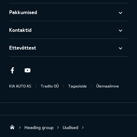
Pakkumised
Kontaktid
Ettevõttest
Facebook
Youtube
KIA AUTO AS
Tradilo OÜ
Tagasiside
Ülemaailmne
Heading group
Uudised
Tradilo OÜ