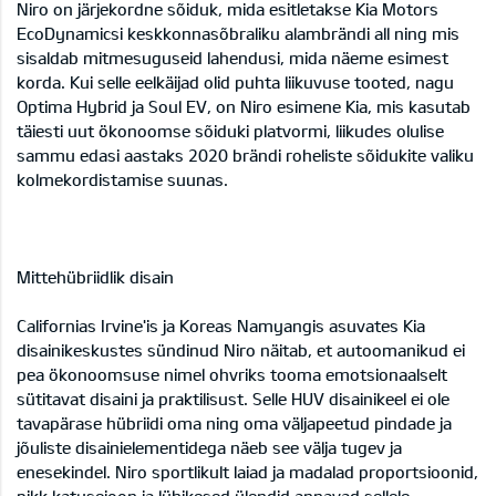
Niro on järjekordne sõiduk, mida esitletakse Kia Motors
EcoDynamicsi keskkonnasõbraliku alambrändi all ning mis
sisaldab mitmesuguseid lahendusi, mida näeme esimest
korda. Kui selle eelkäijad olid puhta liikuvuse tooted, nagu
Optima Hybrid ja Soul EV, on Niro esimene Kia, mis kasutab
täiesti uut ökonoomse sõiduki platvormi, liikudes olulise
sammu edasi aastaks 2020 brändi roheliste sõidukite valiku
kolmekordistamise suunas.
Mittehübriidlik disain
Californias Irvine'is ja Koreas Namyangis asuvates Kia
disainikeskustes sündinud Niro näitab, et autoomanikud ei
pea ökonoomsuse nimel ohvriks tooma emotsionaalselt
sütitavat disaini ja praktilisust. Selle HUV disainikeel ei ole
tavapärase hübriidi oma ning oma väljapeetud pindade ja
jõuliste disainielementidega näeb see välja tugev ja
enesekindel. Niro sportlikult laiad ja madalad proportsioonid,
pikk katusejoon ja lühikesed ülendid annavad sellele