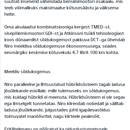
suutsid insenerid vähendada bensiinimootori osakaalu, mis
teeb võimalikuks maksimaalse kütusesäästu ja väiksema
heite.
Oma ainulaadse kombinatsiooniga kergest TMED-st,
sisepõlemismootori GDI-st ja Atkinsoni tsükli tehnoloogiast
koos dünaamilist sõidukogemust pakkuva DCT-ga ühendab
Niro meeldiva sõidukogemuse ökonoomsusega, seades
eesmärgiks keskmise kütusekulu 4,7 liitrit 100 km kohta.
Meeldiv sõidukogemus
Niro paralleelne ja lihtsustatud hübriidsüsteem tagab ladusa
jõuülekande esisillale, mille tulemuseks on sõidukogemus,
mis kuidagi hübriidi ei meenuta. Hübriidsüsteem ei ole segav
ega ilmselgelt tunnetatav. Niro kiirendab nobedalt ja säilitab
ladusa jõuülekande, julgustades juhti igapäevasõidus
toimuvatel manöövritel, nagu kiirteele pealesõit.
Eritähelepanu on pööratud ka pidurdustunnetusele.