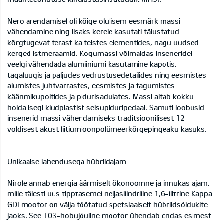
Nero arendamisel oli kõige olulisem eesmärk massi
vähendamine ning lisaks kerele kasutati täiustatud
kõrgtugevat terast ka teistes elementides, nagu uudsed
kerged istmeraamid. Kogumassi võimaldas inseneridel
veelgi vähendada alumiiniumi kasutamine kapotis,
tagaluugis ja paljudes vedrustusedetailides ning eesmistes
alumistes juhtvarrastes, eesmistes ja tagumistes
käänmikupoltides ja pidurisadulates. Massi aitab kokku
hoida isegi kiudplastist seisupiduripedaal. Samuti loobusid
insenerid massi vähendamiseks traditsioonilisest 12-
voldisest akust liitiumioonpolümeerkõrgepingeaku kasuks.
Unikaalse lahendusega hübriidajam
Nirole annab energia äärmiselt ökonoomne ja innukas ajam,
mille täiesti uus tipptasemel neljasilindriline 1,6-liitrine Kappa
GDI mootor on välja töötatud spetsiaalselt hübriidsõidukite
jaoks. See 103-hobujõuline mootor ühendab endas esimest