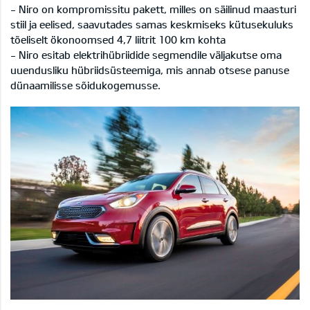
- Niro on kompromissitu pakett, milles on säilinud maasturi
stiil ja eelised, saavutades samas keskmiseks kütusekuluks
tõeliselt ökonoomsed 4,7 liitrit 100 km kohta
- Niro esitab elektrihübriidide segmendile väljakutse oma
uuendusliku hübriidsüsteemiga, mis annab otsese panuse
dünaamilisse sõidukogemusse.