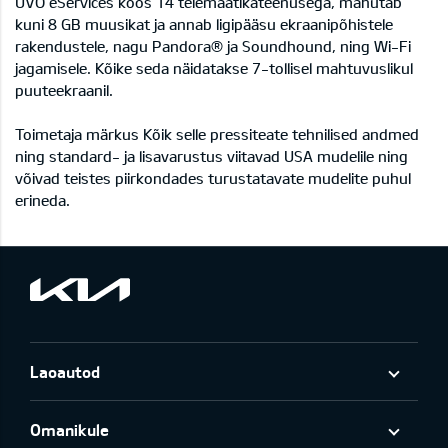
UVO eServices koos 14 telemaatikateenusega, mahutab
kuni 8 GB muusikat ja annab ligipääsu ekraanipõhistele
rakendustele, nagu Pandora® ja Soundhound, ning Wi-Fi
jagamisele. Kõike seda näidatakse 7-tollisel mahtuvuslikul
puuteekraanil.
Toimetaja märkus Kõik selle pressiteate tehnilised andmed
ning standard- ja lisavarustus viitavad USA mudelile ning
võivad teistes piirkondades turustatavate mudelite puhul
erineda.
Laoautod
Omanikule