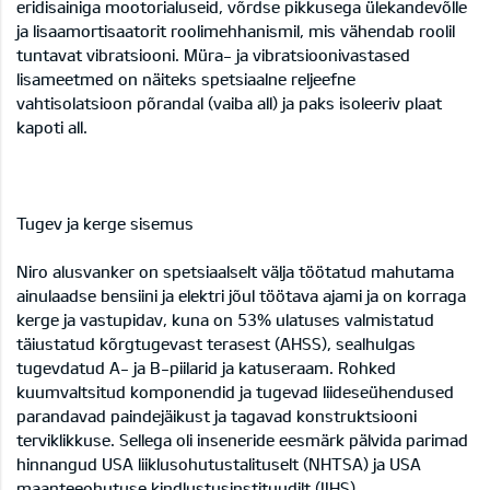
eridisainiga mootorialuseid, võrdse pikkusega ülekandevõlle
ja lisaamortisaatorit roolimehhanismil, mis vähendab roolil
tuntavat vibratsiooni. Müra- ja vibratsioonivastased
lisameetmed on näiteks spetsiaalne reljeefne
vahtisolatsioon põrandal (vaiba all) ja paks isoleeriv plaat
kapoti all.
Tugev ja kerge sisemus
Niro alusvanker on spetsiaalselt välja töötatud mahutama
ainulaadse bensiini ja elektri jõul töötava ajami ja on korraga
kerge ja vastupidav, kuna on 53% ulatuses valmistatud
täiustatud kõrgtugevast terasest (AHSS), sealhulgas
tugevdatud A- ja B-piilarid ja katuseraam. Rohked
kuumvaltsitud komponendid ja tugevad liideseühendused
parandavad paindejäikust ja tagavad konstruktsiooni
terviklikkuse. Sellega oli inseneride eesmärk pälvida parimad
hinnangud USA liiklusohutustalituselt (NHTSA) ja USA
maanteeohutuse kindlustusinstituudilt (IIHS).