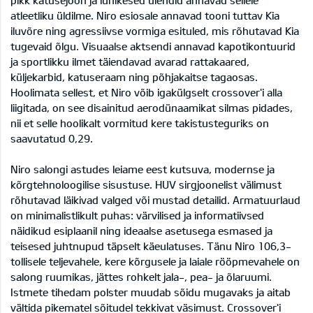
atleetliku üldilme. Niro esiosale annavad tooni tuttav Kia
iluvõre ning agressiivse vormiga esituled, mis rõhutavad Kia
tugevaid õlgu. Visuaalse aktsendi annavad kapotikontuurid
ja sportlikku ilmet täiendavad avarad rattakaared,
küljekarbid, katuseraam ning põhjakaitse tagaosas.
Hoolimata sellest, et Niro võib igakülgselt crossover'i alla
liigitada, on see disainitud aerodünaamikat silmas pidades,
nii et selle hoolikalt vormitud kere takistusteguriks on
saavutatud 0,29.
Niro salongi astudes leiame eest kutsuva, modernse ja
kõrgtehnoloogilise sisustuse. HUV sirgjoonelist välimust
rõhutavad läikivad valged või mustad detailid. Armatuurlaud
on minimalistlikult puhas: värvilised ja informatiivsed
näidikud esiplaanil ning ideaalse asetusega esmased ja
teisesed juhtnupud täpselt käeulatuses. Tänu Niro 106,3-
tollisele teljevahele, kere kõrgusele ja laiale rööpmevahele on
salong ruumikas, jättes rohkelt jala-, pea- ja õlaruumi.
Istmete tihedam polster muudab sõidu mugavaks ja aitab
vältida pikematel sõitudel tekkivat väsimust. Crossover'i