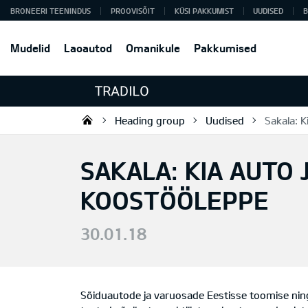
BRONEERI TEENINDUS
PROOVISÕIT
KÜSI PAKKUMIST
UUDISED
B
Mudelid
Laoautod
Omanikule
Pakkumised
Heading group
Uudised
Sakala: 
Tradilo OÜ
SAKALA: KIA AUTO
KOOSTÖÖLEPPE
30.01.18
Sõiduautode ja varuosade Eestisse toomise ning