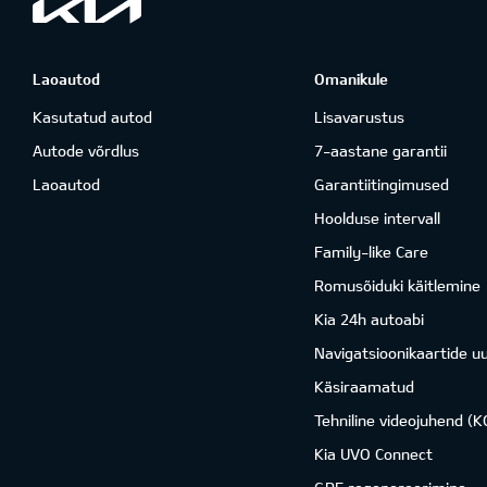
Laoautod
Omanikule
Kasutatud autod
Lisavarustus
Autode võrdlus
7-aastane garantii
Laoautod
Garantiitingimused
Hoolduse intervall
Family-like Care
Romusõiduki käitlemine
Kia 24h autoabi
Navigatsioonikaartide u
Käsiraamatud
Tehniline videojuhend (
Kia UVO Connect