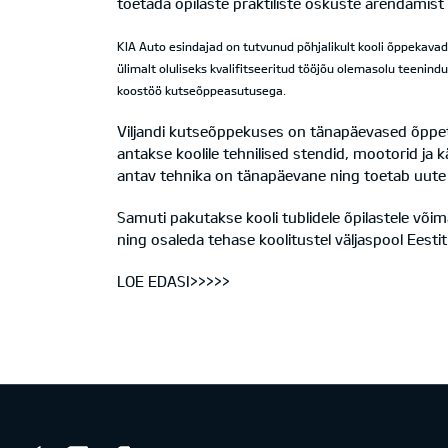
toetada õpilaste praktiliste oskuste arendamist 
KIA Auto esindajad on tutvunud põhjalikult kooli õppekavad
ülimalt oluliseks kvalifitseeritud tööjõu olemasolu teenin
koostöö kutseõppeasutusega.
Viljandi kutseõppekuses on tänapäevased õppeti
antakse koolile tehnilised stendid, mootorid j
antav tehnika on tänapäevane ning toetab uute
Samuti pakutakse kooli tublidele õpilastele või
ning osaleda tehase koolitustel väljaspool Eestit
LOE EDASI>>>>>