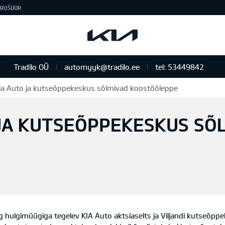
ROŠÜÜR
Tradilo OÜ
automyyk@tradilo.ee
tel: 53449842
Kia Auto ja kutseõppekeskus sõlmivad koostööleppe
 JA KUTSEÕPPEKESKUS SÕ
 hulgimüügiga tegelev KIA Auto aktsiaselts ja Viljandi kutseõp