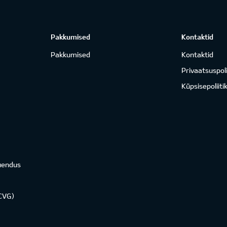
Pakkumised
Kontaktid
Pakkumised
Kontaktid
Privaatsuspoli
Küpsisepoliiti
uendus
KCVG)