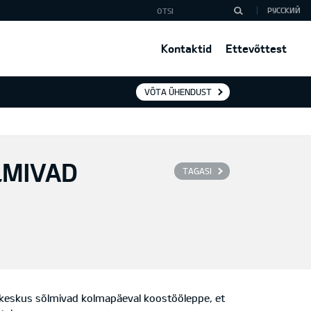
РУССКИЙ
Kontaktid
Ettevõttest
VÕTA ÜHENDUST
LMIVAD
TAGASI
pekeskus sõlmivad kolmapäeval koostööleppe, et