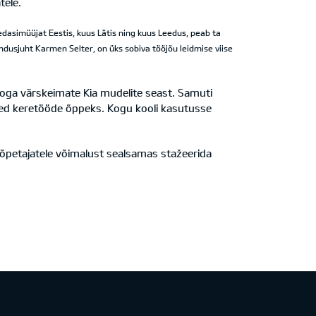
tele.
edasimüüjat Eestis, kuus Lätis ning kuus Leedus, peab ta
ndusjuht Karmen Selter, on üks sobiva tööjõu leidmise viise
toga värskeimate Kia mudelite seast. Samuti
red keretööde õppeks. Kogu kooli kasutusse
g õpetajatele võimalust sealsamas stažeerida