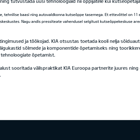
ning tutvustada uusi tehnoloogiaid nii õppijatele kui kutseõpetaja
e, tehnilise baasi ning autovaldkonna kutseõppe tasemega. Et ettevõttel on 11 
duskeskustes. Nagu andis pressiteate vahendusel selgitust kutseõppekeskuse are
ngimused ja töökojad. KIA otsustas toetada kooli nelja sõiduau
a käigukastid sõlmede ja komponentide õpetamiseks ning toorikke
 tehnoloogiate õpetamist.
malust sooritada välispraktikat KIA Euroopa partnerite juures nin
.