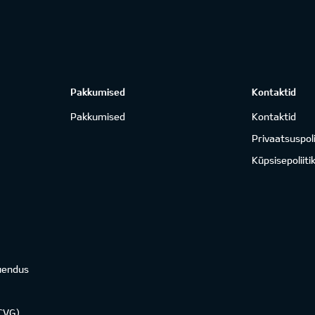
Pakkumised
Kontaktid
Pakkumised
Kontaktid
Privaatsuspoli
Küpsisepoliiti
uendus
KCVG)