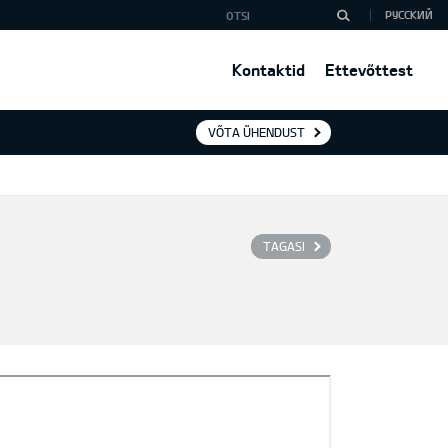
РУССКИЙ
Kontaktid
Ettevõttest
VÕTA ÜHENDUST
TAGASI