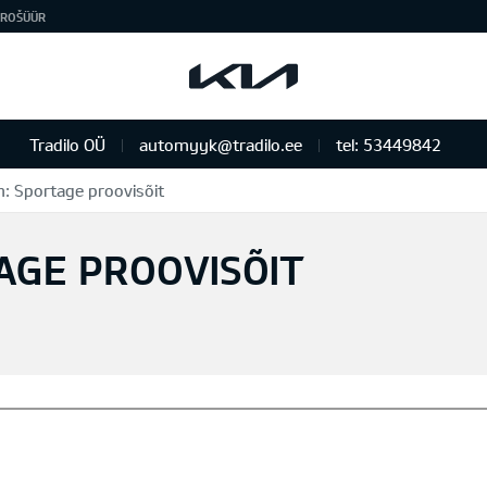
ROŠÜÜR
Tradilo OÜ
automyyk@tradilo.ee
tel: 53449842
m: Sportage proovisõit
AGE PROOVISÕIT