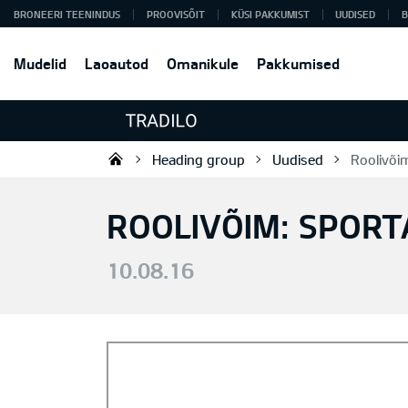
BRONEERI TEENINDUS
PROOVISÕIT
KÜSI PAKKUMIST
UUDISED
B
Mudelid
Laoautod
Omanikule
Pakkumised
Heading group
Uudised
Roolivõi
Tradilo OÜ
ROOLIVÕIM: SPORT
10.08.16