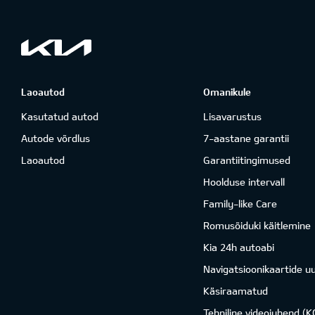
Laoautod
Omanikule
Kasutatud autod
Lisavarustus
Autode võrdlus
7-aastane garantii
Laoautod
Garantiitingimused
Hoolduse intervall
Family-like Care
Romusõiduki käitlemine
Kia 24h autoabi
Navigatsioonikaartide u
Käsiraamatud
Tehniline videojuhend (