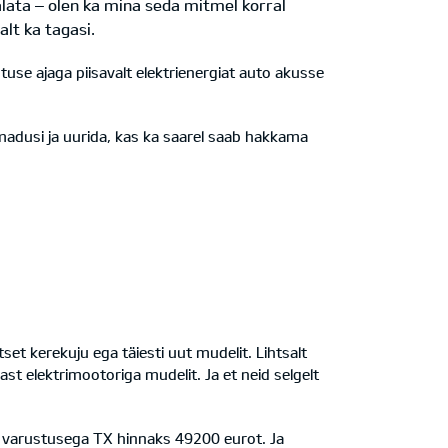
salata – olen ka mina seda mitmel korral
alt ka tagasi.
tuse ajaga piisavalt elektrienergiat auto akusse
omadusi ja uurida, kas ka saarel saab hakkama
set kerekuju ega täiesti uut mudelit. Lihtsalt
ast elektrimootoriga mudelit. Ja et neid selgelt
 varustusega TX hinnaks 49200 eurot. Ja