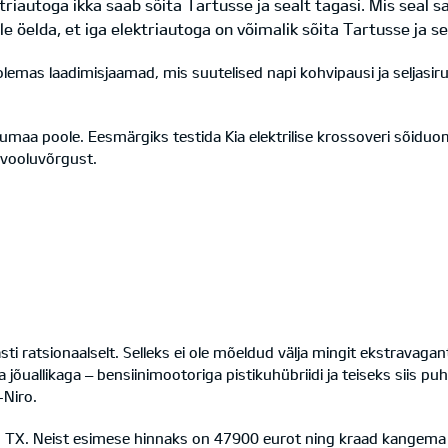
ktriautoga ikka saab sõita Tartusse ja sealt tagasi. Mis seal 
e öelda, et iga elektriautoga on võimalik sõita Tartusse ja se
 olemas laadimisjaamad, mis suutelised napi kohvipausi ja seljasiru
iumaa poole. Eesmärgiks testida Kia elektrilise krossoveri sõidu
 vooluvõrgust.
i ratsionaalselt. Selleks ei ole mõeldud välja mingit ekstravagant
jõuallikaga – bensiinimootoriga pistikuhübriidi ja teiseks siis puh
-Niro.
 TX. Neist esimese hinnaks on 47900 eurot ning kraad kangema