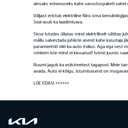
ainsaks erinevuseks kahe varustuspaketi vahel 
Väljast eristub elektriline Niro oma bensiiniõgij
Seal asub ka laadimisava.
Sisse istudes üllatas mind elektriliselt sätitav j
mällu salvestada juhiiste asend kahe kasutaja jär
parameetrid olid ka auto mälus. Aga ega sest mi
rohkem iste mind ei kiusanud! Istme juures saa
Ruumi jagub ka esiistmetest tagapool. Meie tants
avada. Auto ei kõigu, istumisasend on mugavam ku
LOE EDASI >>>>>>