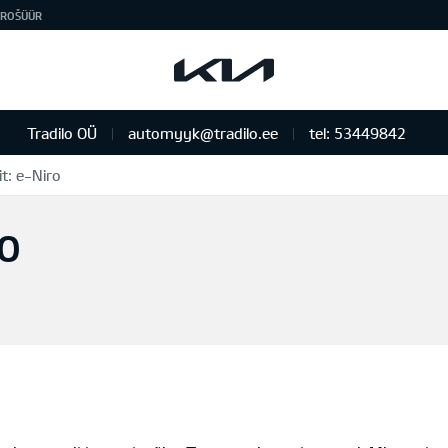
ROŠÜÜR
Tradilo OÜ
automyyk@tradilo.ee
tel: 53449842
t: e-Niro
RO