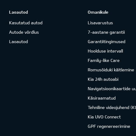
Laoautod
Omanikule
Kasutatud autod
Lisavarustus
Autode võrdlus
7-aastane garantii
Laoautod
Garantiitingimused
Hoolduse intervall
Family-like Care
Romusõiduki käitlemine
Kia 24h autoabi
Navigatsioonikaartide u
Käsiraamatud
Tehniline videojuhend (
Kia UVO Connect
GPF regenereerimine