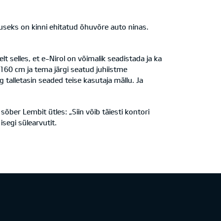
evuseks on kinni ehitatud õhuvõre auto ninas.
elt selles, et e-Nirol on võimalik seadistada ja ka
a 160 cm ja tema järgi seatud juhiistme
talletasin seaded teise kasutaja mällu. Ja
ber Lembit ütles: „Siin võib täiesti kontori
segi sülearvutit.