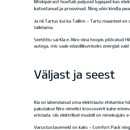
Miskipärast huvitab paljusid lugejaid kas ele
katsetanud ja proovinud. Ning võin kindla peal
Ja nii Tartus kui ka Tallinn – Tartu maanteel on
talletama.
Seetõttu sai Kia e-Niro nina hoopis pööratud Hi
autoga, mis saab edasiliikumiseks energiat vaid
Väljast ja seest
Kia on lahendanud oma elektriauto ehitamise häst
pakutakse Niro nimelist krossoverit kahe erineva 
eristada, siis elektrilisel mudelil on nimekujuks e
Varustustasemeid on kaks – Comfort Pack ning