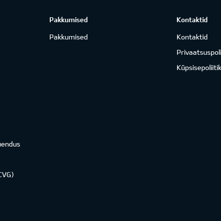
Pakkumised
Kontaktid
Pakkumised
Kontaktid
Privaatsuspoli
Küpsisepoliiti
uendus
KCVG)