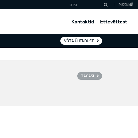
РУССКИЙ
Kontaktid
Ettevõttest
VÕTA ÜHENDUST
TAGASI