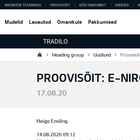
BRONEERI TEENINDUS
PROOVISÕIT
KÜSI PAKKUMIST
UUDISED
B
Mudelid
Laoautod
Omanikule
Pakkumised
Heading group
Uudised
Proovisõi
Tradilo OÜ
PROOVISÕIT: E-NI
17.08.20
Heigo Ensling
14.08.2020 09:12