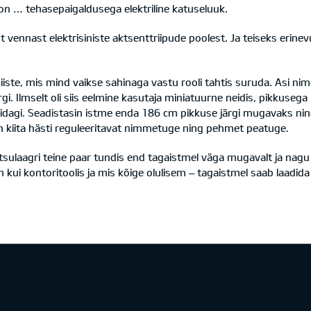
on … tehasepaigaldusega elektriline katuseluuk.
ast vennast elektrisiniste aktsenttriipude poolest. Ja teiseks erin
uhiiste, mis mind vaikse sahinaga vastu rooli tahtis suruda. Asi nim
gi. Ilmselt oli siis eelmine kasutaja miniatuurne neidis, pikkuseg
dagi. Seadistasin istme enda 186 cm pikkuse järgi mugavaks ning 
n kiita hästi reguleeritavat nimmetuge ning pehmet peatuge.
ulaagri teine paar tundis end tagaistmel väga mugavalt ja nagu sõ
i kontoritoolis ja mis kõige olulisem – tagaistmel saab laadida i