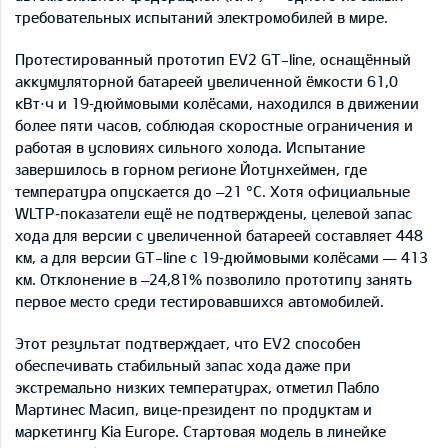
требовательных испытаний электромобилей в мире.
Протестированный прототип EV2 GT-line, оснащённый
аккумуляторной батареей увеличенной ёмкости 61,0
кВт⋅ч и 19‑дюймовыми колёсами, находился в движении
более пяти часов, соблюдая скоростные ограничения и
работая в условиях сильного холода. Испытание
завершилось в горном регионе Йотунхеймен, где
температура опускается до –21 °C. Хотя официальные
WLTP‑показатели ещё не подтверждены, целевой запас
хода для версии с увеличенной батареей составляет 448
км, а для версии GT-line с 19‑дюймовыми колёсами — 413
км. Отклонение в –24,81% позволило прототипу занять
первое место среди тестировавшихся автомобилей.
Этот результат подтверждает, что EV2 способен
обеспечивать стабильный запас хода даже при
экстремально низких температурах, отметил Пабло
Мартинес Масип, вице‑президент по продуктам и
маркетингу Kia Europe. Стартовая модель в линейке