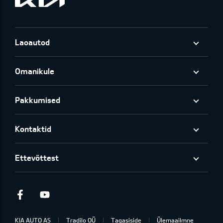
Laoautod
Omanikule
Pakkumised
Kontaktid
Ettevõttest
Facebook
Youtube
KIA AUTO AS
Tradilo OÜ
Tagasiside
Ülemaailmne