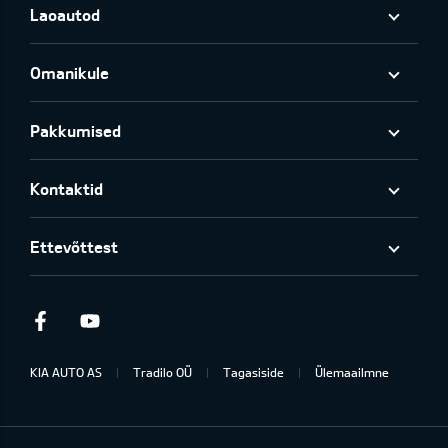
Laoautod
Omanikule
Pakkumised
Kontaktid
Ettevõttest
Facebook
Youtube
KIA AUTO AS
Tradilo OÜ
Tagasiside
Ülemaailmne