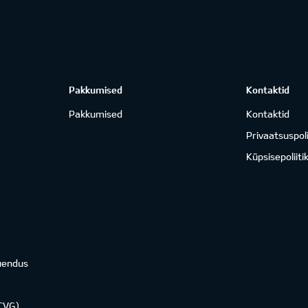
Pakkumised
Kontaktid
Pakkumised
Kontaktid
Privaatsuspoli
Küpsisepoliiti
uendus
KCVG)