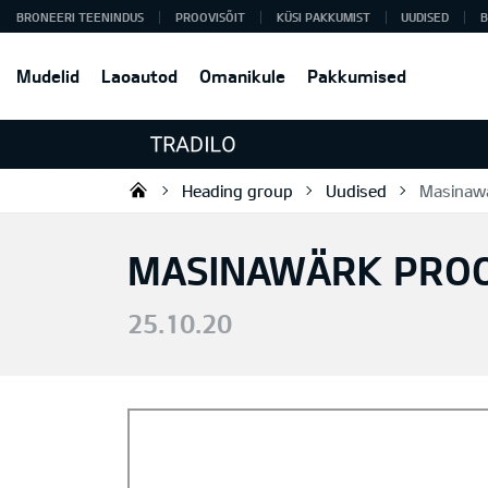
BRONEERI TEENINDUS
PROOVISÕIT
KÜSI PAKKUMIST
UUDISED
B
Mudelid
Laoautod
Omanikule
Pakkumised
Heading group
Uudised
Masinawä
Tradilo OÜ
MASINAWÄRK PROO
25.10.20