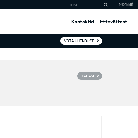
РУССКИЙ
Kontaktid
Ettevõttest
VÕTA ÜHENDUST
TAGASI