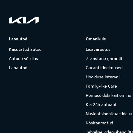
Laoautod
Omanikule
Kasutatud autod
Lisavarustus
Autode võrdlus
7-aastane garantii
Laoautod
Garantiitingimused
Hoolduse intervall
Family-like Care
Romusõiduki käitlemine
Kia 24h autoabi
Navigatsioonikaartide u
Käsiraamatud
Tehniline videojuhend (