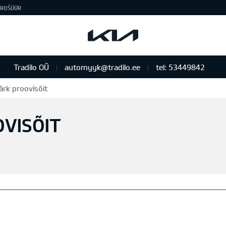
ROŠÜÜR
Tradilo OÜ
automyyk@tradilo.ee
tel: 53449842
rk proovisõit
VISÕIT