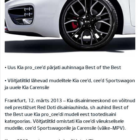
• Uus Kia pro_cee’d pärjati auhinnaga Best of the Best
• Võitjatiitlid lähevad mudelitele Kia cee’d, cee’d Sportswagon
ja uuele Kia Carensile
Frankfurt, 12. märts 2013 – Kia disainimeeskond on võitnud
neli prestiižset Red Doti disainiauhinda, sh auhind Best of
the Best uue Kia pro_cee’di mudeli eest tootedisaini
kategoorias. Võitjatiitlid omistati Kia cee’di viieukselisele
mudelile, cee’d Sportswagonile ja Carensile (väike-MPV).