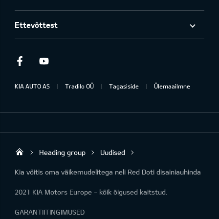
Ettevõttest
Facebook
Youtube
KIA AUTO AS
Tradilo OÜ
Tagasiside
Ülemaailmne
Heading group
Uudised
Tradilo OÜ
Kia võitis oma väikemudelitega neli Red Doti disainiauhinda
2021 KIA Motors Europe - kõik õigused kaitstud.
GARANTIITINGIMUSED