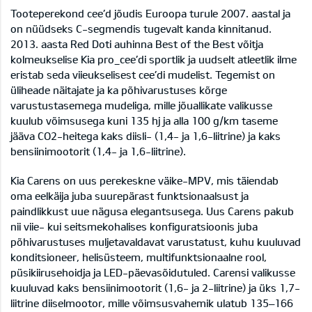
Tooteperekond cee’d jõudis Euroopa turule 2007. aastal ja
on nüüdseks C-segmendis tugevalt kanda kinnitanud.
2013. aasta Red Doti auhinna Best of the Best võitja
kolmeukselise Kia pro_cee’di sportlik ja uudselt atleetlik ilme
eristab seda viieukselisest cee’di mudelist. Tegemist on
üliheade näitajate ja ka põhivarustuses kõrge
varustustasemega mudeliga, mille jõuallikate valikusse
kuulub võimsusega kuni 135 hj ja alla 100 g/km taseme
jääva CO2-heitega kaks diisli- (1,4- ja 1,6-liitrine) ja kaks
bensiinimootorit (1,4- ja 1,6-liitrine).
Kia Carens on uus perekeskne väike-MPV, mis täiendab
oma eelkäija juba suurepärast funktsionaalsust ja
paindlikkust uue nägusa elegantsusega. Uus Carens pakub
nii viie- kui seitsmekohalises konfiguratsioonis juba
põhivarustuses muljetavaldavat varustatust, kuhu kuuluvad
konditsioneer, helisüsteem, multifunktsionaalne rool,
püsikiirusehoidja ja LED-päevasõidutuled. Carensi valikusse
kuuluvad kaks bensiinimootorit (1,6- ja 2-liitrine) ja üks 1,7-
liitrine diiselmootor, mille võimsusvahemik ulatub 135–166