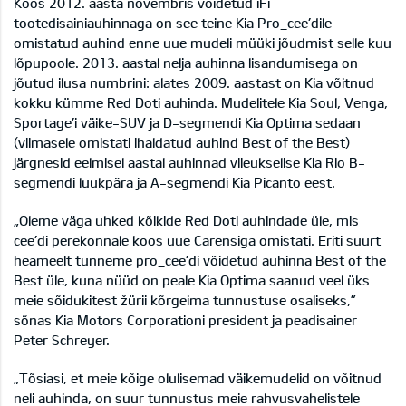
Koos 2012. aasta novembris võidetud iFi
tootedisainiauhinnaga on see teine Kia Pro_cee’dile
omistatud auhind enne uue mudeli müüki jõudmist selle kuu
lõpupoole. 2013. aastal nelja auhinna lisandumisega on
jõutud ilusa numbrini: alates 2009. aastast on Kia võitnud
kokku kümme Red Doti auhinda. Mudelitele Kia Soul, Venga,
Sportage’i väike-SUV ja D-segmendi Kia Optima sedaan
(viimasele omistati ihaldatud auhind Best of the Best)
järgnesid eelmisel aastal auhinnad viieukselise Kia Rio B-
segmendi luukpära ja A-segmendi Kia Picanto eest.
„Oleme väga uhked kõikide Red Doti auhindade üle, mis
cee’di perekonnale koos uue Carensiga omistati. Eriti suurt
heameelt tunneme pro_cee’di võidetud auhinna Best of the
Best üle, kuna nüüd on peale Kia Optima saanud veel üks
meie sõidukitest žürii kõrgeima tunnustuse osaliseks,”
sõnas Kia Motors Corporationi president ja peadisainer
Peter Schreyer.
„Tõsiasi, et meie kõige olulisemad väikemudelid on võitnud
neli auhinda, on suur tunnustus meie rahvusvahelistele