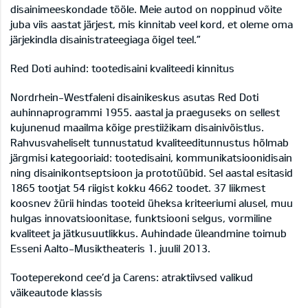
disainimeeskondade tööle. Meie autod on noppinud võite
juba viis aastat järjest, mis kinnitab veel kord, et oleme oma
järjekindla disainistrateegiaga õigel teel.”
Red Doti auhind: tootedisaini kvaliteedi kinnitus
Nordrhein-Westfaleni disainikeskus asutas Red Doti
auhinnaprogrammi 1955. aastal ja praeguseks on sellest
kujunenud maailma kõige prestiižikam disainivõistlus.
Rahvusvaheliselt tunnustatud kvaliteeditunnustus hõlmab
järgmisi kategooriaid: tootedisaini, kommunikatsioonidisain
ning disainikontseptsioon ja prototüübid. Sel aastal esitasid
1865 tootjat 54 riigist kokku 4662 toodet. 37 liikmest
koosnev žürii hindas tooteid üheksa kriteeriumi alusel, muu
hulgas innovatsioonitase, funktsiooni selgus, vormiline
kvaliteet ja jätkusuutlikkus. Auhindade üleandmine toimub
Esseni Aalto-Musiktheateris 1. juulil 2013.
Tooteperekond cee’d ja Carens: atraktiivsed valikud
väikeautode klassis