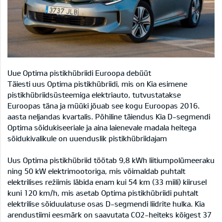
Uue Optima pistikhübriidi Euroopa debüüt
Täiesti uus Optima pistikhübriidi, mis on Kia esimene
pistikhübriidsüsteemiga elektriauto, tutvustatakse
Euroopas täna ja müüki jõuab see kogu Euroopas 2016.
aasta neljandas kvartalis. Põhiline täiendus Kia D-segmendi
Optima sõidukiseeriale ja aina laienevale madala heitega
sõidukivalikule on uuenduslik pistikhübriidajam
Uus Optima pistikhübriid töötab 9,8 kWh liitiumpolümeeraku
ning 50 kW elektrimootoriga, mis võimaldab puhtalt
elektrilises režiimis läbida enam kui 54 km (33 miili) kiirusel
kuni 120 km/h, mis asetab Optima pistikhübriidi puhtalt
elektrilise sõiduulatuse osas D-segmendi liidrite hulka. Kia
arendustiimi eesmärk on saavutata CO2-heiteks kõigest 37