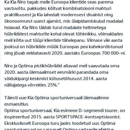
Ka Kia Niro tagab meile Euroopa klientide seas parema
vastuvõtu, pakkudes köitvat kombinatsiooni mahturi
praktilisusest ja Kia lahedalt modernsest disainist ning
ökonoomsest uuest ajamist, mis ülalpidamiskulud madalad
hoiavad. Kia Niro täidab turul madalate heitmetega
hübriididest mahturite kohal olevat tühimikku, võimaldades
meil köita uut tüüpi klientide tähelepanu. Viimase viie aasta
jooksul on hübriidide müük Euroopas pea kahekordistunud
ning jõuab eeldatavasti 2020. aastaks Euroopas 700 000-ni.
Niro ja Optima pistikhübriidid aitavad meil saavutada oma
2020. aasta ülemaailmset eesmärki parandada oma
sõidukipargi keskmist kütusetõhusust 2014. aasta
näitajatega võrreldes 25%.“
Täiesti uue Kia Optima sportuniversaali ülemaailmne
esmaesitlus
Optima sportuniversaal, Kia esimene D-segmendi tourer, on
inspireeritud 2015. aasta SPORTSPACE-kontseptsioonist.
Eksklusiivselt Euroopa turu jaoks toodetud uus Optima
sportuniversaal on sarnaselt Optima sedaanile efektse