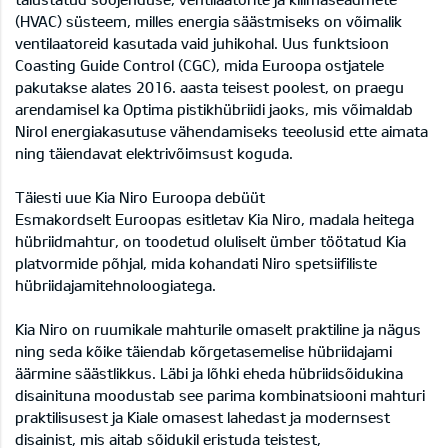
(HVAC) süsteem, milles energia säästmiseks on võimalik
ventilaatoreid kasutada vaid juhikohal. Uus funktsioon
Coasting Guide Control (CGC), mida Euroopa ostjatele
pakutakse alates 2016. aasta teisest poolest, on praegu
arendamisel ka Optima pistikhübriidi jaoks, mis võimaldab
Nirol energiakasutuse vähendamiseks teeolusid ette aimata
ning täiendavat elektrivõimsust koguda.
Täiesti uue Kia Niro Euroopa debüüt
Esmakordselt Euroopas esitletav Kia Niro, madala heitega
hübriidmahtur, on toodetud oluliselt ümber töötatud Kia
platvormide põhjal, mida kohandati Niro spetsiifiliste
hübriidajamitehnoloogiatega.
Kia Niro on ruumikale mahturile omaselt praktiline ja nägus
ning seda kõike täiendab kõrgetasemelise hübriidajami
äärmine säästlikkus. Läbi ja lõhki eheda hübriidsõidukina
disainituna moodustab see parima kombinatsiooni mahturi
praktilisusest ja Kiale omasest lahedast ja modernsest
disainist, mis aitab sõidukil eristuda teistest,