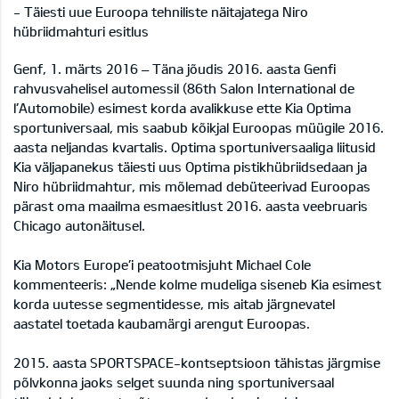
- Täiesti uue Euroopa tehniliste näitajatega Niro
hübriidmahturi esitlus
Genf, 1. märts 2016 – Täna jõudis 2016. aasta Genfi
rahvusvahelisel automessil (86th Salon International de
l’Automobile) esimest korda avalikkuse ette Kia Optima
sportuniversaal, mis saabub kõikjal Euroopas müügile 2016.
aasta neljandas kvartalis. Optima sportuniversaaliga liitusid
Kia väljapanekus täiesti uus Optima pistikhübriidsedaan ja
Niro hübriidmahtur, mis mõlemad debüteerivad Euroopas
pärast oma maailma esmaesitlust 2016. aasta veebruaris
Chicago autonäitusel.
Kia Motors Europe’i peatootmisjuht Michael Cole
kommenteeris: „Nende kolme mudeliga siseneb Kia esimest
korda uutesse segmentidesse, mis aitab järgnevatel
aastatel toetada kaubamärgi arengut Euroopas.
2015. aasta SPORTSPACE-kontseptsioon tähistas järgmise
põlvkonna jaoks selget suunda ning sportuniversaal