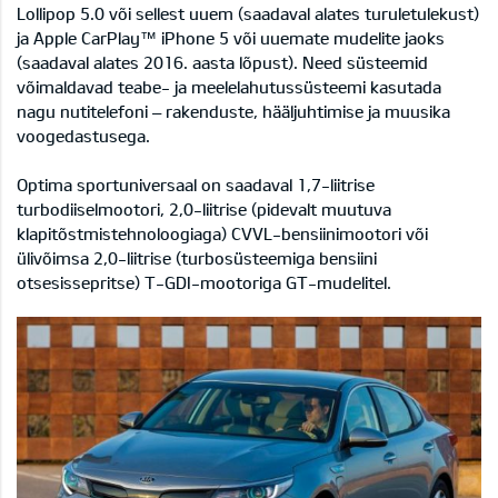
Lollipop 5.0 või sellest uuem (saadaval alates turuletulekust)
ja Apple CarPlay™ iPhone 5 või uuemate mudelite jaoks
(saadaval alates 2016. aasta lõpust). Need süsteemid
võimaldavad teabe- ja meelelahutussüsteemi kasutada
nagu nutitelefoni – rakenduste, hääljuhtimise ja muusika
voogedastusega.
Optima sportuniversaal on saadaval 1,7-liitrise
turbodiiselmootori, 2,0-liitrise (pidevalt muutuva
klapitõstmistehnoloogiaga) CVVL-bensiinimootori või
ülivõimsa 2,0-liitrise (turbosüsteemiga bensiini
otsesissepritse) T-GDI-mootoriga GT-mudelitel.