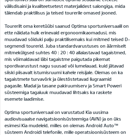
välisdisaini ja kvaliteetsetest materjalidest salongiga, mida
täiendab praktilisus ja teised tourerile omased jooned.
Tourerilt oma keretüübi saanud Optima sportuniversaalil on
ette näidata hulk erinevaid ergonoomikaomadusi, mis
muudavad sõiduki palju praktilisemaks kui mitmed teised D-
segmendi tourerid. Juba standardvarustuses on äärmiselt
mitmekülgsed suhtes 40 : 20 : 40 allalastavad tagaistmed,
mis võimaldavad läbi tagaistme paigutada pikemat
spordivarustust nagu suusad või lumelauad, kuid jätavad
siiski piisavalt istumisruumi kahele reisijale. Olemas on ka
tagaistmete turvavõrk ja ülestõstetavad liugraamid
pagasile. Madal ja tasane pakiruumiserv ja Smart Poweri
süsteemiga tagaluuk muudavad lihtsaks ka raskete
esemete laadimise.
Optima sportuniversaal on varustatud Kia uusima
audiovisuaalse navigatsioonisüsteemiga (AVN) ja on üks
esimesi Kia mudeleid, milles on olemas Android Auto™
süsteem Androidi telefonile, mille operatsioonisüsteem on