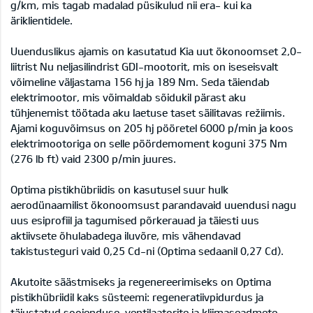
g/km, mis tagab madalad püsikulud nii era- kui ka
äriklientidele.
Uuenduslikus ajamis on kasutatud Kia uut ökonoomset 2,0-
liitrist Nu neljasilindrist GDI-mootorit, mis on iseseisvalt
võimeline väljastama 156 hj ja 189 Nm. Seda täiendab
elektrimootor, mis võimaldab sõidukil pärast aku
tühjenemist töötada aku laetuse taset säilitavas režiimis.
Ajami koguvõimsus on 205 hj pööretel 6000 p/min ja koos
elektrimootoriga on selle pöördemoment koguni 375 Nm
(276 lb ft) vaid 2300 p/min juures.
Optima pistikhübriidis on kasutusel suur hulk
aerodünaamilist ökonoomsust parandavaid uuendusi nagu
uus esiprofiil ja tagumised põrkerauad ja täiesti uus
aktiivsete õhulabadega iluvõre, mis vähendavad
takistusteguri vaid 0,25 Cd-ni (Optima sedaanil 0,27 Cd).
Akutoite säästmiseks ja regenereerimiseks on Optima
pistikhübriidil kaks süsteemi: regeneratiivpidurdus ja
täiustatud soojenduse, ventilaatorite ja kliimaseadmete