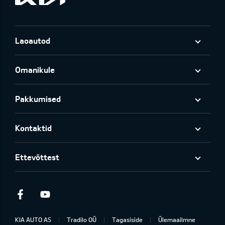
Laoautod
Omanikule
Pakkumised
Kontaktid
Ettevõttest
Facebook
Youtube
KIA AUTO AS
Tradilo OÜ
Tagasiside
Ülemaailmne