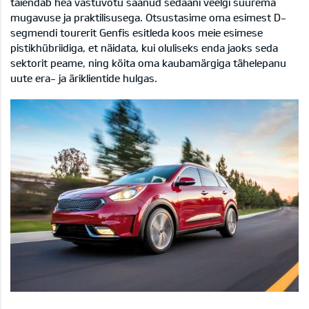
täiendab hea vastuvõtu saanud sedaani veelgi suurema
mugavuse ja praktilisusega. Otsustasime oma esimest D-
segmendi tourerit Genfis esitleda koos meie esimese
pistikhübriidiga, et näidata, kui oluliseks enda jaoks seda
sektorit peame, ning köita oma kaubamärgiga tähelepanu
uute era- ja äriklientide hulgas.