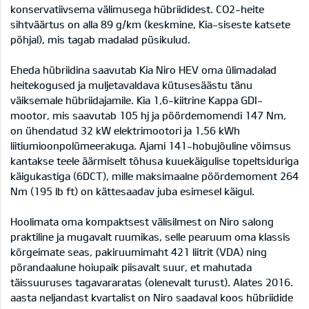
konservatiivsema välimusega hübriididest. CO2-heite
sihtväärtus on alla 89 g/km (keskmine, Kia-siseste katsete
põhjal), mis tagab madalad püsikulud.
Eheda hübriidina saavutab Kia Niro HEV oma ülimadalad
heitekogused ja muljetavaldava kütusesäästu tänu
väiksemale hübriidajamile. Kia 1,6-kiitrine Kappa GDI-
mootor, mis saavutab 105 hj ja pöördemomendi 147 Nm,
on ühendatud 32 kW elektrimootori ja 1,56 kWh
liitiumioonpolümeerakuga. Ajami 141-hobujõuline võimsus
kantakse teele äärmiselt tõhusa kuuekäigulise topeltsiduriga
käigukastiga (6DCT), mille maksimaalne pöördemoment 264
Nm (195 lb ft) on kättesaadav juba esimesel käigul.
Hoolimata oma kompaktsest välisilmest on Niro salong
praktiline ja mugavalt ruumikas, selle pearuum oma klassis
kõrgeimate seas, pakiruumimaht 421 liitrit (VDA) ning
põrandaalune hoiupaik piisavalt suur, et mahutada
täissuuruses tagavararatas (olenevalt turust). Alates 2016.
aasta neljandast kvartalist on Niro saadaval koos hübriidide