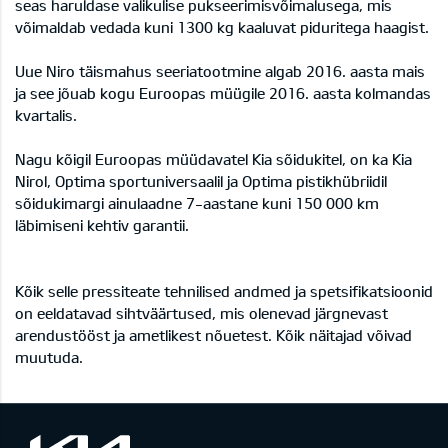
seas haruldase valikulise pukseerimisvõimalusega, mis
võimaldab vedada kuni 1300 kg kaaluvat piduritega haagist.
Uue Niro täismahus seeriatootmine algab 2016. aasta mais
ja see jõuab kogu Euroopas müügile 2016. aasta kolmandas
kvartalis.
Nagu kõigil Euroopas müüdavatel Kia sõidukitel, on ka Kia
Nirol, Optima sportuniversaalil ja Optima pistikhübriidil
sõidukimargi ainulaadne 7-aastane kuni 150 000 km
läbimiseni kehtiv garantii.
Kõik selle pressiteate tehnilised andmed ja spetsifikatsioonid
on eeldatavad sihtväärtused, mis olenevad järgnevast
arendustööst ja ametlikest nõuetest. Kõik näitajad võivad
muutuda.