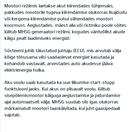
Mootori režiimis laetakse akut kiirendades tühjemaks,
pakkudes mootorile tugeva kiirendamise olukorras lisajõudu
või kergema kiirendamise puhul vähendades mootori
koormust. Aeglustades, mäest alla või ristmiku poole sõites
lülitub MHSG generaatori režiimi, kogudes väntvõllist akude
käigu pealt laadimiseks energiat.
Süsteemi juhib täiustatud juhtaju (ECU), mis arvutab välja
kõige tõhusama viisi saadaolevat energiat kasutada ja
kohandub vastavalt, arvestades auto akudesse jääva
elektrienergia hulka.
Aku voolu saab kasutada ka uue liikumise start-stopp
funktsiooni jaoks. Kui akus on piisavalt voolu, lülitub
sisepõlemismootor käiguga aeglustamise ja pidurdamise
ajal automaatselt välja. MHSG suudab siis igas olukorras
märkamatult mootori taaskäivitada, kui juht gaasipedaali
vajutab.