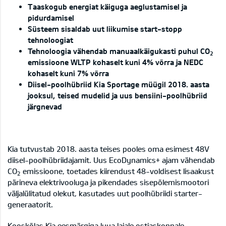
Taaskogub energiat käiguga aeglustamisel ja
pidurdamisel
Süsteem sisaldab uut liikumise start-stopp
tehnoloogiat
Tehnoloogia vähendab manuaalkäigukasti puhul CO
2
emissioone WLTP kohaselt kuni 4% võrra ja NEDC
kohaselt kuni 7% võrra
Diisel-poolhübriid Kia Sportage müügil 2018. aasta
jooksul, teised mudelid ja uus bensiini-poolhübriid
järgnevad
Kia tutvustab 2018. aasta teises pooles oma esimest 48V
diisel-poolhübriidajamit. Uus EcoDynamics+ ajam vähendab
CO
emissioone, toetades kiirendust 48-voldisest lisaakust
2
pärineva elektrivooluga ja pikendades sisepõlemismootori
väljalülitatud olekut, kasutades uut poolhübriidi starter-
generaatorit.
Kooskõlas Kia eesmärgiga luua laiale ostjaskonnale