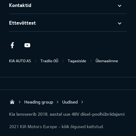
Kontaktid
Ettevõttest
Facebook
Youtube
KIA AUTO AS
Tradilo OÜ
Tagasiside
Ülemaailmne
Heading group
Uudised
Tradilo OÜ
Kia lansseerib 2018. aastal uue 48V diisel-poolhübriidajami
2021 KIA Motors Europe - kõik õigused kaitstud.