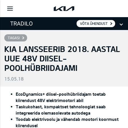
VÕTA ÜHENDUST
TAGASI
KIA LANSSEERIB 2018. AASTAL
UUE 48V DIISEL-
POOLHÜBRIIDAJAMI
15.05.18
EcoDynamics+ diisel-poolhübriidajam toetab
kiirendust 48V elektrimootori abil
Taskukohast, kompaktset tehnoloogiat saab
integreerida olemasolevate autodega
Toodab elektrivoolu ja vähendab mootori koormust
kiirendusel