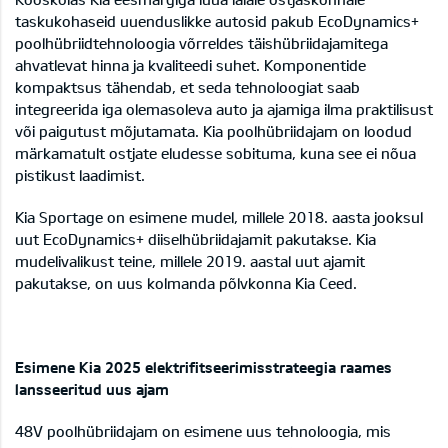
taskukohaseid uuenduslikke autosid pakub EcoDynamics+
poolhübriidtehnoloogia võrreldes täishübriidajamitega
ahvatlevat hinna ja kvaliteedi suhet. Komponentide
kompaktsus tähendab, et seda tehnoloogiat saab
integreerida iga olemasoleva auto ja ajamiga ilma praktilisust
või paigutust mõjutamata. Kia poolhübriidajam on loodud
märkamatult ostjate eludesse sobituma, kuna see ei nõua
pistikust laadimist.
Kia Sportage on esimene mudel, millele 2018. aasta jooksul
uut EcoDynamics+ diiselhübriidajamit pakutakse. Kia
mudelivalikust teine, millele 2019. aastal uut ajamit
pakutakse, on uus kolmanda põlvkonna Kia Ceed.
Esimene Kia 2025 elektrifitseerimisstrateegia raames
lansseeritud uus ajam
48V poolhübriidajam on esimene uus tehnoloogia, mis