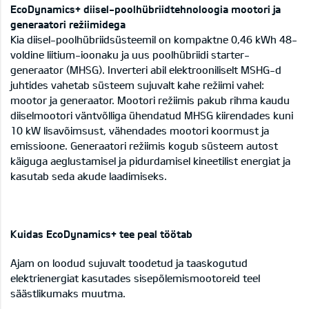
EcoDynamics+ diisel-poolhübriidtehnoloogia mootori ja
generaatori režiimidega
Kia diisel-poolhübriidsüsteemil on kompaktne 0,46 kWh 48-
voldine liitium-ioonaku ja uus poolhübriidi starter-
generaator (MHSG). Inverteri abil elektrooniliselt MSHG-d
juhtides vahetab süsteem sujuvalt kahe režiimi vahel:
mootor ja generaator. Mootori režiimis pakub rihma kaudu
diiselmootori väntvõlliga ühendatud MHSG kiirendades kuni
10 kW lisavõimsust, vähendades mootori koormust ja
emissioone. Generaatori režiimis kogub süsteem autost
käiguga aeglustamisel ja pidurdamisel kineetilist energiat ja
kasutab seda akude laadimiseks.
Kuidas EcoDynamics+ tee peal töötab
Ajam on loodud sujuvalt toodetud ja taaskogutud
elektrienergiat kasutades sisepõlemismootoreid teel
säästlikumaks muutma.