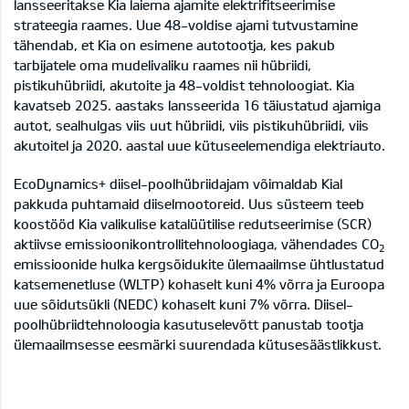
lansseeritakse Kia laiema ajamite elektrifitseerimise
strateegia raames. Uue 48-voldise ajami tutvustamine
tähendab, et Kia on esimene autotootja, kes pakub
tarbijatele oma mudelivaliku raames nii hübriidi,
pistikuhübriidi, akutoite ja 48-voldist tehnoloogiat. Kia
kavatseb 2025. aastaks lansseerida 16 täiustatud ajamiga
autot, sealhulgas viis uut hübriidi, viis pistikuhübriidi, viis
akutoitel ja 2020. aastal uue kütuseelemendiga elektriauto.
EcoDynamics+ diisel-poolhübriidajam võimaldab Kial
pakkuda puhtamaid diiselmootoreid. Uus süsteem teeb
koostööd Kia valikulise katalüütilise redutseerimise (SCR)
aktiivse emissioonikontrollitehnoloogiaga, vähendades CO
2
emissioonide hulka kergsõidukite ülemaailmse ühtlustatud
katsemenetluse (WLTP) kohaselt kuni 4% võrra ja Euroopa
uue sõidutsükli (NEDC) kohaselt kuni 7% võrra. Diisel-
poolhübriidtehnoloogia kasutuselevõtt panustab tootja
ülemaailmsesse eesmärki suurendada kütusesäästlikkust.