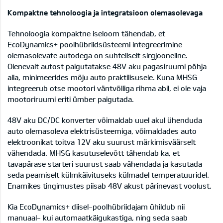
Kompaktne tehnoloogia ja integratsioon olemasolevaga
Tehnoloogia kompaktne iseloom tähendab, et
EcoDynamics+ poolhübriidsüsteemi integreerimine
olemasolevate autodega on suhteliselt sirgjooneline.
Olenevalt autost paigutatakse 48V aku pagasiruumi põhja
alla, minimeerides mõju auto praktilisusele. Kuna MHSG
integreerub otse mootori väntvõlliga rihma abil, ei ole vaja
mootoriruumi eriti ümber paigutada.
48V aku DC/DC konverter võimaldab uuel akul ühenduda
auto olemasoleva elektrisüsteemiga, võimaldades auto
elektroonikat toitva 12V aku suurust märkimisväärselt
vähendada. MHSG kasutuselevõtt tähendab ka, et
tavapärase starteri suurust saab vähendada ja kasutada
seda peamiselt külmkäivituseks külmadel temperatuuridel.
Enamikes tingimustes piisab 48V akust pärinevast voolust.
Kia EcoDynamics+ diisel-poolhübriidajam ühildub nii
manuaal- kui automaatkäigukastiga, ning seda saab