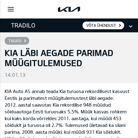
VÕTA ÜHENDUST
TAGASI
KIA LÄBI AEGADE PARIMAD
MÜÜGITULEMUSED
14.01.13
KIA Auto AS annab teada Kia turuosa rekordilisest kasvust
Eestis ja parimatest müügitulemustest läbi aegade.
2012. aastal saavutas Kia rekordilise 948 müüdud
sõiduautoga Eesti turuosaks 5,5%. Müük kasvas rohkem
kui kaks korda võrreldes 2011. aastaga, kui müüdi 453
sõidukit ja turuosa oli 2,7%. Tulemused ületavad ka siiani
parima, 2008. aasta müüki, kui müüdi 931 Kia sõidukit.