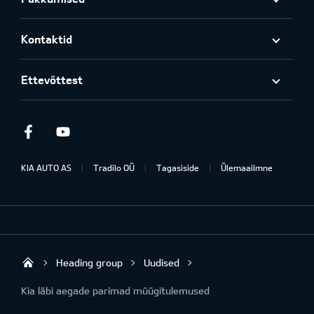
Kontaktid
Ettevõttest
Facebook
Youtube
KIA AUTO AS
Tradilo OÜ
Tagasiside
Ülemaailmne
Heading group
Uudised
Tradilo OÜ
Kia läbi aegade parimad müügitulemused