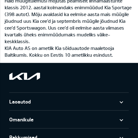
Häid müügitulemusi mõjutas peamiselt linnamaasturite
klassis 2012. aastal kolmandaks enimmüüdud Kia Sportage
(398 autot). Mõju avaldasid ka eelmise aasta mais müügile
jõudnud uus Kia cee’d ja septembris müügile jõudnud Kia
cee’d Sportswagon. Uus cee’d oli eelmise aasta viimases
kvartalis üheks enimmüüdumaks mudeliks väike-
keskklassis.
KIA Auto AS on ametlik Kia sõiduautode maaletooja
Baltikumis. Kokku on Eestis 10 ametlikku esindust.
Laoautod
Omanikule
Pakkumised