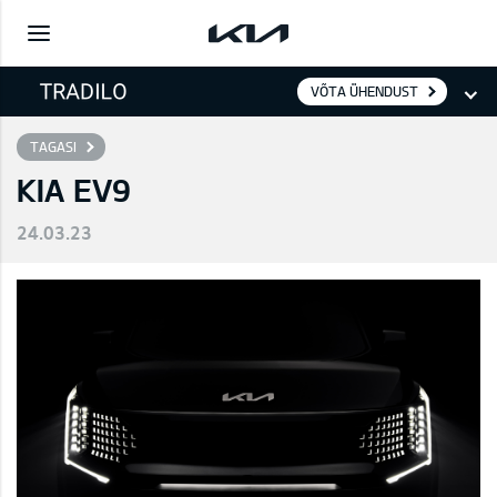
VÕTA ÜHENDUST
TAGASI
KIA EV9
24.03.23