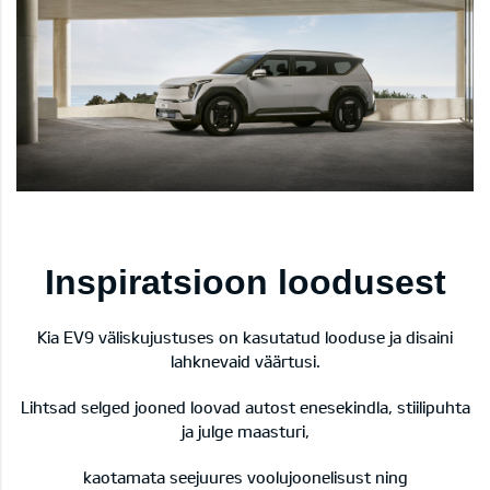
Inspiratsioon loodusest
Kia EV9 väliskujustuses on kasutatud
looduse ja disaini
lahknevaid väärtusi.
Lihtsad selged jooned loovad autost enesekindla, stiilipuhta
ja julge maasturi,
kaotamata seejuures voolujoonelisust ning