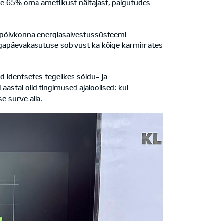
le 65% oma ametlikust näitajast, paigutudes
a põlvkonna energiasalvestussüsteemi
ki igapäevakasutuse sobivust ka kõige karmimates
id identsetes tegelikes sõidu- ja
astal olid tingimused ajaloolised: kui
e surve alla.