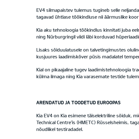
EV4 silmapaistev tulemus tugineb selle neljanda
tagavad ühtlase töökindluse nii äärmuslike koo
Kia aku tehnoloogia töökindlus kinnitati juba 
ning Nürburgringil viidi läbi korduvad hüperlaadim
Lisaks sõiduulatusele on talvetingimustes olulin
kusjuures laadimiskõver püsis madalatel tempera
Kial on pikaajaline tugev laadimistehnoloogia tr
külma ilmaga ning Kia varasemate testide tulem
ARENDATUD JA TOODETUD EUROOPAS
Kia EV4 on Kia esimene täiselektriline sõiduk, 
Technical Centre’is (HMETC) Rüsselsheimis, taga
nõudlikel testiradadel.