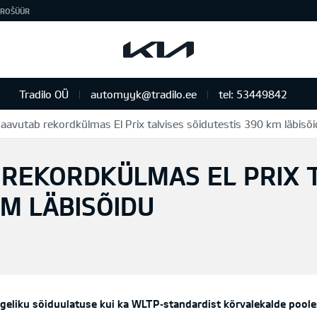
ROŠÜÜR
Tradilo OÜ
automyyk@tradilo.ee
tel: 53449842
saavutab rekordkülmas El Prix talvises sõidutestis 390 km läbisõ
 REKORDKÜLMAS EL PRIX 
KM LÄBISÕIDU
egeliku sõiduulatuse kui ka WLTP
‑
standardist kõrvalekalde poole