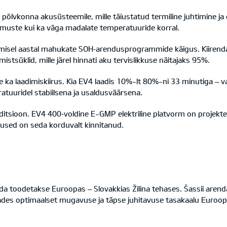
 põlvkonna akusüsteemile, mille täiustatud termiline juhtimine ja
rmuste kui ka väga madalate temperatuuride korral.
eelmisel aastal mahukate SOH‑arendusprogrammide käigus. Kiiren
istsüklid, mille järel hinnati aku tervislikkuse näitajaks 95%.
e ka laadimiskiirus. Kia EV4 laadis 10%-lt 80%-ni 33 minutiga – va
tuuridel stabiilsena ja usaldusväärsena.
aditsioon. EV4 400‑voldine E-GMP elektriline platvorm on projekte
used on seda korduvalt kinnitanud.
mida toodetakse Euroopas – Slovakkias Žilina tehases. Šassii ar
des optimaalset mugavuse ja täpse juhitavuse tasakaalu Euroopa te