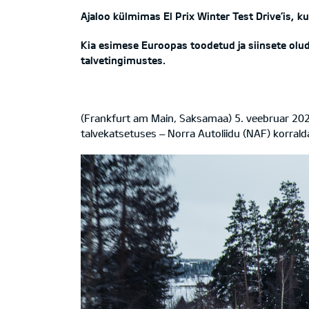
Ajaloo külmimas El Prix Winter Test Drive’is, 
Kia esimese Euroopas toodetud ja siinsete olu
talvetingimustes.
(Frankfurt am Main, Saksamaa) 5. veebruar 202
talvekatsetuses – Norra Autoliidu (NAF) korralda