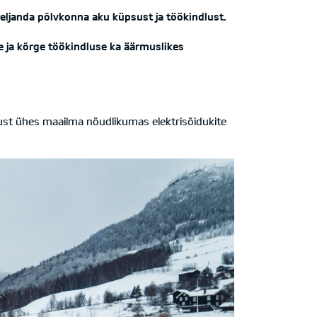
eljanda põlvkonna aku küpsust ja töökindlust.
 ja kõrge töökindluse ka äärmuslikes
ust ühes maailma nõudlikumas elektrisõidukite