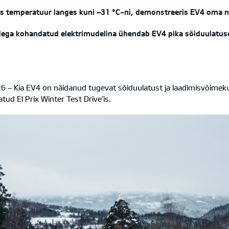
kus temperatuur langes kuni –31 °C-ni, demonstreeris EV4 oma n
dega kohandatud elektrimudelina ühendab EV4 pika sõiduulatuse
6 – Kia EV4 on näidanud tugevat sõiduulatust ja laadimisvõimek
tud El Prix Winter Test Drive’is.