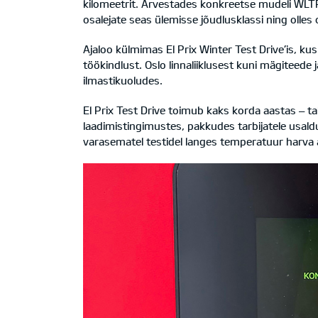
kilomeetrit. Arvestades konkreetse mudeli WLTP
osalejate seas ülemisse jõudlusklassi ning olle
Ajaloo külmimas El Prix Winter Test Drive’is, 
töökindlust. Oslo linnaliiklusest kuni mägiteed
ilmastikuoludes.
El Prix Test Drive toimub kaks korda aastas – tal
laadimistingimustes, pakkudes tarbijatele usald
varasematel testidel langes temperatuur harva al