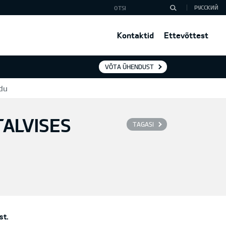
РУССКИЙ
Kontaktid
Ettevõttest
VÕTA ÜHENDUST
idu
TALVISES
TAGASI
st.