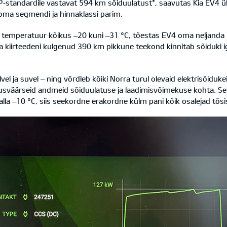
‑standardile vastavat 594 km sõiduulatust*, saavutas Kia EV4 ü
s oma segmendi ja hinnaklassi parim.
kus temperatuur kõikus –20 kuni –31 °C, tõestas EV4 oma neljand
e ja kiirteedeni kulgenud 390 km pikkune teekond kinnitab sõidu
vel ja suvel – ning võrdleb kõiki Norra turul olevaid elektrisõiduke
usväärseid andmeid sõiduulatuse ja laadimisvõimekuse kohta. Sel a
la –10 °C, siis seekordne erakordne külm pani kõik osalejad tõsis