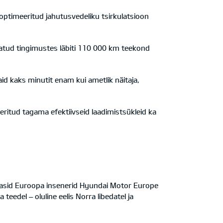
 optimeeritud jahutusvedeliku tsirkulatsioon
datud tingimustes läbiti 110 000 km teekond
id kaks minutit enam kui ametlik näitaja,
eritud tagama efektiivseid laadimistsükleid ka
endasid Euroopa insenerid Hyundai Motor Europe
edel – oluline eelis Norra libedatel ja