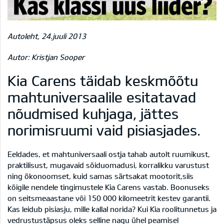
Autoleht, 24.juuli 2013
Autor: Kristjan Sooper
Kia Carens täidab keskmõõtu
mahtuniversaalile esitatavad
nõudmised kuhjaga, jättes
norimisruumi vaid pisiasjades.
Eeldades, et mahtuniversaali ostja tahab autolt ruumikust,
praktilisust, mugavaid sõiduomadusi, korralikku varustust
ning ökonoomset, kuid samas särtsakat mootorit,siis
kõigile nendele tingimustele Kia Carens vastab. Boonuseks
on seitsmeaastane või 150 000 kilomeetrit kestev garantii.
Kas leidub pisiasju, mille kallal norida? Kui Kia roolitunnetus ja
vedrustustäpsus oleks selline nagu ühel peamisel