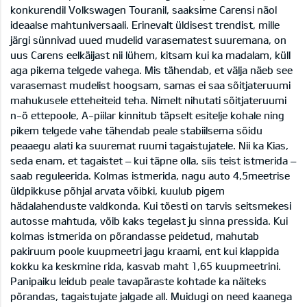
konkurendil Volkswagen Touranil, saaksime Carensi näol
ideaalse mahtuniversaali. Erinevalt üldisest trendist, mille
järgi sünnivad uued mudelid varasematest suuremana, on
uus Carens eelkäijast nii lühem, kitsam kui ka madalam, küll
aga pikema telgede vahega. Mis tähendab, et välja näeb see
varasemast mudelist hoogsam, samas ei saa sõitjateruumi
mahukusele etteheiteid teha. Nimelt nihutati sõitjateruumi
n-ö ettepoole, A-piilar kinnitub täpselt esitelje kohale ning
pikem telgede vahe tähendab peale stabiilsema sõidu
peaaegu alati ka suuremat ruumi tagaistujatele. Nii ka Kias,
seda enam, et tagaistet – kui täpne olla, siis teist istmerida –
saab reguleerida. Kolmas istmerida, nagu auto 4,5meetrise
üldpikkuse põhjal arvata võibki, kuulub pigem
hädalahenduste valdkonda. Kui tõesti on tarvis seitsmekesi
autosse mahtuda, võib kaks tegelast ju sinna pressida. Kui
kolmas istmerida on põrandasse peidetud, mahutab
pakiruum poole kuupmeetri jagu kraami, ent kui klappida
kokku ka keskmine rida, kasvab maht 1,65 kuupmeetrini.
Panipaiku leidub peale tavapäraste kohtade ka näiteks
põrandas, tagaistujate jalgade all. Muidugi on need kaanega