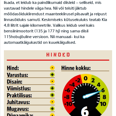
lisada, et leidub ka paindlikumaid diisleid – selliseid, mis
vastavad hindele väga hea. Nii või teisiti jäktub
möödasõidukiirendust maanteekiirusel piisavalt ja reipust
linnasõiduks samuti. Keskmiseks kütusekuluks teatab Kia
4,8 liitrit sajale kilomeetrile. Valikus leidub veel kaks
bensiinimootorit (135 ja 177 hj) ning sama diisli
115hobujõuline versioon. Nii manuaal- kui ka
automaatkäigukastid on kuuekäigulised.