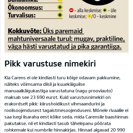
Pikk varustuse nimekiri
Kia Carens ei ole kindlasti turu kõige odavam pakkumine,
näiteks võimsama diisli ja kuuekäigulise
manuaalkäigukastiga varustatuna (nagu prooviauto)
maksab see 23 690 eurot. Kuid varustusnimekiri on
erakordselt pikk: kiirushoidikust vihmaandurini ja
roolisoojendusest tagaistmesoojenduseni. Mõnele rivaalile ei
saa isegi lisaraha eest kõike seda, mida Carensile baashinnas
pakutakse, nii et kindlasti tasub tähelepanu pöörata
rohkemale kui numbrile hinnakirjas. Hinnad algavad 20 990