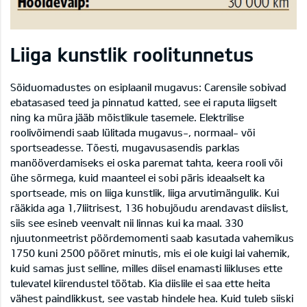
Liiga kunstlik roolitunnetus
Sõiduomadustes on esiplaanil mugavus: Carensile sobivad
ebatasased teed ja pinnatud katted, see ei raputa liigselt
ning ka müra jääb mõistlikule tasemele. Elektrilise
roolivõimendi saab lülitada mugavus-, normaal- või
sportseadesse. Tõesti, mugavusasendis parklas
manööverdamiseks ei oska paremat tahta, keera rooli või
ühe sõrmega, kuid maanteel ei sobi päris ideaalselt ka
sportseade, mis on liiga kunstlik, liiga arvutimängulik. Kui
rääkida aga 1,7liitrisest, 136 hobujõudu arendavast diislist,
siis see esineb veenvalt nii linnas kui ka maal. 330
njuutonmeetrist pöördemomenti saab kasutada vahemikus
1750 kuni 2500 pööret minutis, mis ei ole kuigi lai vahemik,
kuid samas just selline, milles diisel enamasti liikluses ette
tulevatel kiirendustel töötab. Kia diislile ei saa ette heita
vähest paindlikkust, see vastab hindele hea. Kuid tuleb siiski