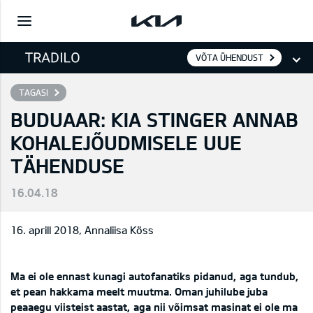
VÕTA ÜHENDUST
TAGASI
BUDUAAR: KIA STINGER ANNAB
KOHALEJÕUDMISELE UUE
TÄHENDUSE
16.04.18
16. aprill 2018, Annaliisa Köss
Ma ei ole ennast kunagi autofanatiks pidanud, aga tundub,
et pean hakkama meelt muutma. Oman juhilube juba
peaaegu viisteist aastat, aga nii võimsat masinat ei ole ma