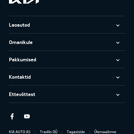
Laoautod
Omanikule
Pakkumised
Kontaktid
Ettevõttest
Facebook
Youtube
KIA AUTO AS
Tradilo OÜ
Tagasiside
Ülemaailmne