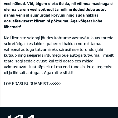
veel näinud. Või, õigem oleks öelda, nii võimsa masinaga ei
ole ma varem veel sõitnud! Ja milline iludus! Juba autot
nähes venisid suunurgad kõrvuni ning süda hakkas
ootusärevusest kiiremini põksuma. Aga kõigest kohe
lähemalt!
Kia Ülemiste salongi jõudes kohtume vastuvõtulauas toreda
sekretäriga, kes lahkelt pabereid hakkab vormistama,
vahepeal autoga tutvumiseks särasilmse turundusjuhi
kutsub ning seejärel siirdumegi õue autoga tutvuma. Ilmselt
teate isegi seda elevust, kui teid ootab ees midagi
vaimustavat. Just täpselt nii ma end tundsin, kuigi tegemist
oli ju lihtsalt autoga… Aga mitte siiski!
LOE EDASI BUDUAARIST>>>>>>