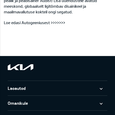
pealik ja peadisainer Audist! Lisa uuendustele avatud
meeskond, globaalselt ligitõmbav disainikeel ja
maailmavallutuse kokteil ongi segatud.
Loe edasi Autogeeniusest >>>>>>>
Laoautod
Omanikule