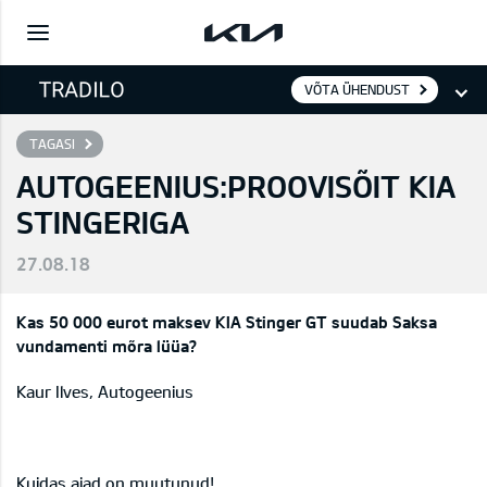
VÕTA ÜHENDUST
TAGASI
AUTOGEENIUS:PROOVISÕIT KIA
STINGERIGA
27.08.18
Kas 50 000 eurot maksev KIA Stinger GT suudab Saksa
vundamenti mõra lüüa?
Kaur Ilves, Autogeenius
Kuidas ajad on muutunud!