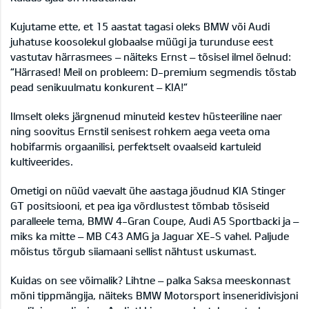
Kujutame ette, et 15 aastat tagasi oleks BMW või Audi
juhatuse koosolekul globaalse müügi ja turunduse eest
vastutav härrasmees – näiteks Ernst – tõsisel ilmel öelnud:
“Härrased! Meil on probleem: D-premium segmendis tõstab
pead senikuulmatu konkurent – KIA!“
Ilmselt oleks järgnenud minuteid kestev hüsteeriline naer
ning soovitus Ernstil senisest rohkem aega veeta oma
hobifarmis orgaanilisi, perfektselt ovaalseid kartuleid
kultiveerides.
Ometigi on nüüd vaevalt ühe aastaga jõudnud KIA Stinger
GT positsiooni, et pea iga võrdlustest tõmbab tõsiseid
paralleele tema, BMW 4-Gran Coupe, Audi A5 Sportbacki ja –
miks ka mitte – MB C43 AMG ja Jaguar XE-S vahel. Paljude
mõistus tõrgub siiamaani sellist nähtust uskumast.
Kuidas on see võimalik? Lihtne – palka Saksa meeskonnast
mõni tippmängija, näiteks BMW Motorsport inseneridivisjoni