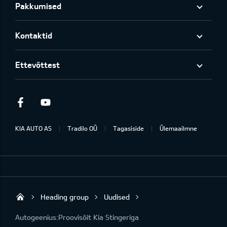
Pakkumised
Kontaktid
Ettevõttest
Facebook
Youtube
KIA AUTO AS
Tradilo OÜ
Tagasiside
Ülemaailmne
Heading group
Uudised
Tradilo OÜ
Autogeenius:Proovisõit Kia Stingeriga