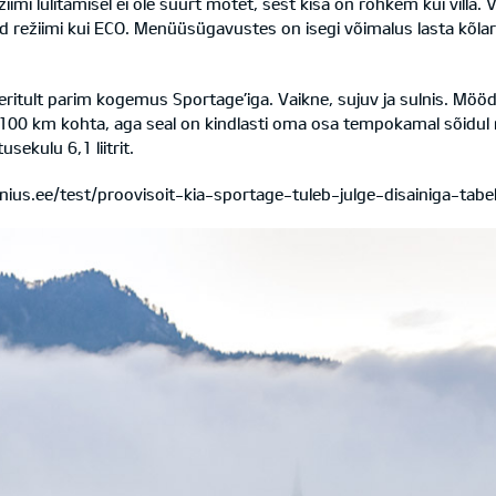
mi lülitamisel ei ole suurt mõtet, sest kisa on rohkem kui villa. Võ
d režiimi kui ECO. Menüüsügavustes on isegi võimalus lasta kõlar
eritult parim kogemus Sportage’iga. Vaikne, sujuv ja sulnis. Möö
anti 100 km kohta, aga seal on kindlasti oma osa tempokamal sõid
se­kulu 6,1 liitrit.
nius.ee/test/proovisoit-kia-sportage-tuleb-julge-disainiga-tabel