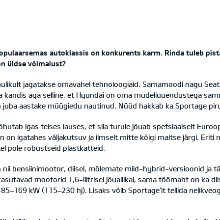
 populaarsemas autoklassis on konkurents karm. Rinda tuleb pis
on üldse võimalust?
mulikult jagatakse omavahel tehnoloogiaid. Samamoodi nagu Seat,
andis aga selline, et Hyundai on oma mudeliuuendustega sammuke
on juba aastake müügiedu nautinud. Nüüd hakkab ka Sportage p
hutab igas teises lauses, et siia turule jõuab spetsiaalselt Euro
 on igatahes väljakutsuv ja ilmselt mitte kõigi maitse järgi. Eriti
el pole robustseid plastkatteid.
on nii bensiinimootor, diisel, mõlemate mild-hybrid-versioonid ja t
asutavad mootorid 1,6-liitrisel jõuallikal, sama töömaht on ka di
5–169 kW (115–230 hj). Lisaks võib Sportage’it tellida nelikveog