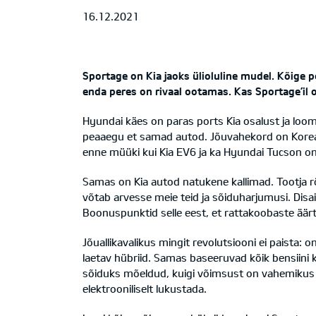
16.12.2021
Sportage on Kia jaoks ülioluline mudel. Kõige
enda peres on rivaal ootamas. Kas Sportage’il 
Hyundai käes on paras ports Kia osalust ja loo
peaaegu et samad autod. Jõuvahekord on Korea k
enne müüki kui Kia EV6 ja ka Hyundai Tucson 
Samas on Kia autod natukene kallimad. Tootja rõ
võtab arvesse meie teid ja sõiduharjumusi. Disain
Boonuspunktid selle eest, et rattakoobaste äärt
Jõuallikavalikus mingit revolutsiooni ei paista: 
laetav hübriid. Samas baseeruvad kõik bensiini k
sõiduks mõeldud, kuigi võimsust on vahemikus 8
elektrooniliselt lukustada.