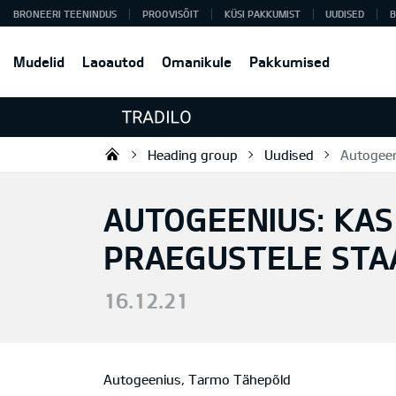
BRONEERI TEENINDUS
PROOVISÕIT
KÜSI PAKKUMIST
UUDISED
B
Mudelid
Laoautod
Omanikule
Pakkumised
Heading group
Uudised
Autogeen
Tradilo OÜ
AUTOGEENIUS: KAS
PRAEGUSTELE STA
16.12.21
Autogeenius, Tarmo Tähepõld