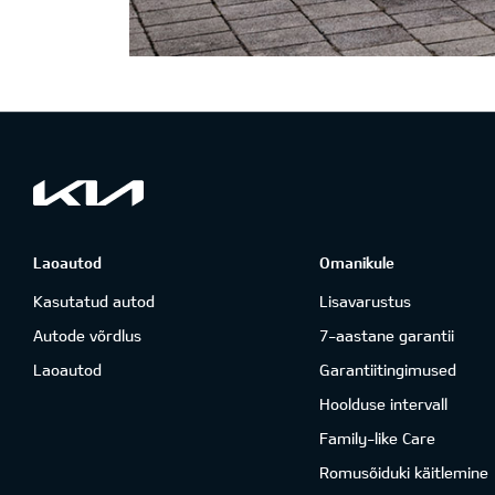
Laoautod
Omanikule
Kasutatud autod
Lisavarustus
Autode võrdlus
7-aastane garantii
Laoautod
Garantiitingimused
Hoolduse intervall
Family-like Care
Romusõiduki käitlemine