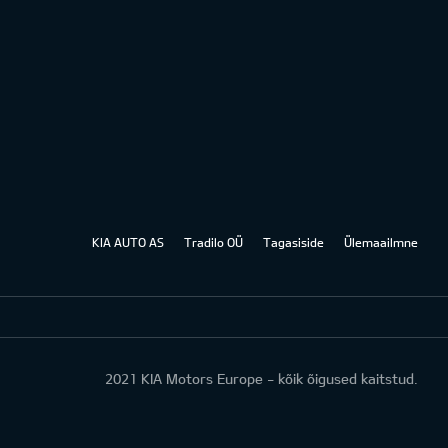
KIA AUTO AS
Tradilo OÜ
Tagasiside
Ülemaailmne
2021 KIA Motors Europe - kõik õigused kaitstud.