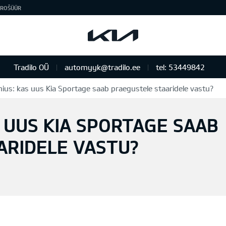
ROŠÜÜR
Tradilo OÜ
automyyk@tradilo.ee
tel: 53449842
ius: kas uus Kia Sportage saab praegustele staaridele vastu?
 UUS KIA SPORTAGE SAAB
ARIDELE VASTU?