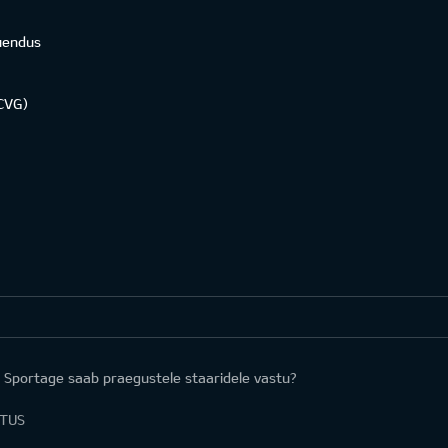
uendus
KCVG)
 Sportage saab praegustele staaridele vastu?
ITUS