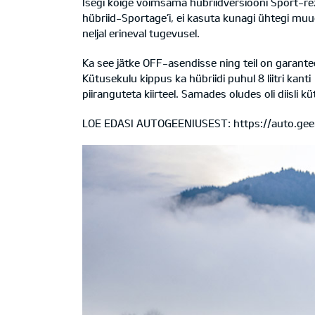
Isegi kõige võimsama hübriidversiooni Sport-režii
hübriid-Sportage’i, ei kasuta kunagi ühtegi muu
neljal erineval tugevusel.
Ka see jätke OFF-asendisse ning teil on garante
Kütusekulu kippus ka hübriidi puhul 8 liitri k
piiranguteta kiirteel. Samades oludes oli diisli kütu
LOE EDASI AUTOGEENIUSEST:
https://auto.gee