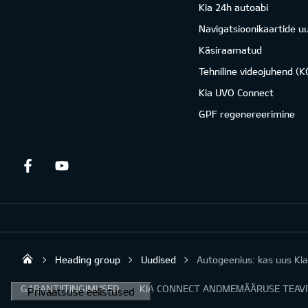
Kia 24h autoabi
Navigatsioonikaartide u
Käsiraamatud
Tehniline videojuhend (
Kia UVO Connect
GPF regenereerimine
Facebook
Youtube
Heading group
Uudised
Autogeenius: kas uus Kia
Tradilo OÜ
GARANTIITINGIMUSED
KIA CONNECT ANDMEMÄÄRUSE TEAV