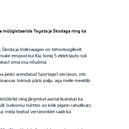
ta müügistaaride Toyota ja Škodaga ning ka
 Škoda ja Volkswagen on tehnoloogiliselt
 eespool kui Kia. Ioniq 5 elektriauto tuli
irukast oma osa nõudma.
opa jaoks arendatud Sportage’i versioon, mis
 ninaosas toimub päris palju, aga meile meeldib.
äishübriid ning järgmisel aastal lisandub ka
islil. Iseloomu mõttes on kõik pigem rahulikuks
a, mida teatud versioonidel saab ka