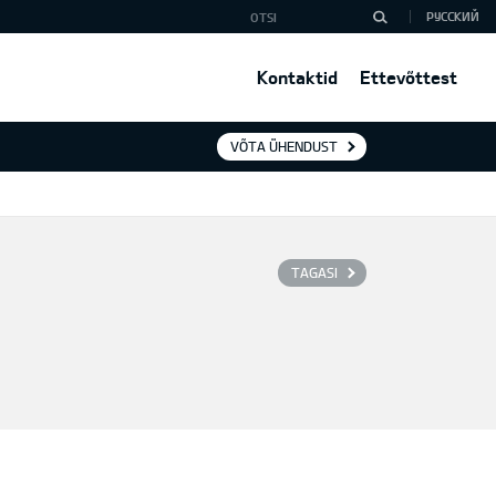
РУССКИЙ
Kontaktid
Ettevõttest
VÕTA ÜHENDUST
TAGASI