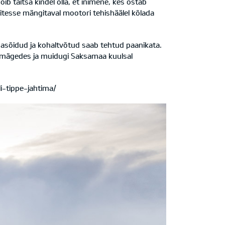
ib täitsa kindel olla, et inimene, kes ostab
itesse mängitaval mootori tehishäälel kõlada
dasõidud ja kohaltvõtud saab tehtud paanikata.
ul mägedes ja muidugi Saksamaa kuulsal
i-tippe-jahtima/