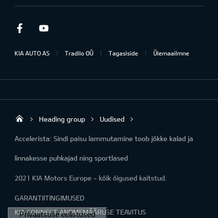
Facebook
Youtube
KIA AUTO AS
Tradilo OÜ
Tagasiside
Ülemaailmne
Heading group
Uudised
Tradilo OÜ
Accelerista: Sindi paisu lammutamine toob jõkke kalad ja
linnakesse puhkajad ning sportlased
2021 KIA Motors Europe - kõik õigused kaitstud.
GARANTIITINGIMUSED
KIA CONNECT ANDMEMÄÄRUSE TEAVITUS