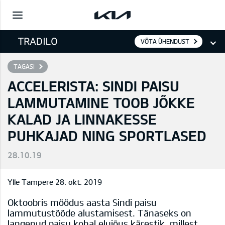
VÕTA ÜHENDUST
TAGASI
ACCELERISTA: SINDI PAISU
LAMMUTAMINE TOOB JÕKKE
KALAD JA LINNAKESSE
PUHKAJAD NING SPORTLASED
28.10.19
Ylle Tampere
28. okt. 2019
Oktoobris möödus aasta Sindi paisu
lammutustööde alustamisest. Tänaseks on
langenud paisu kohal elujõus kärestik, millest