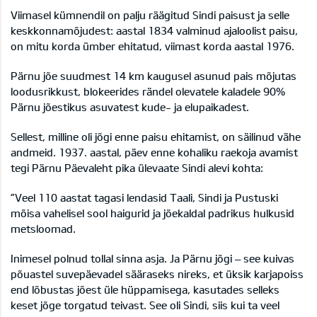
Viimasel kümnendil on palju räägitud Sindi paisust ja selle
keskkonnamõjudest: aastal 1834 valminud ajaloolist paisu,
on mitu korda ümber ehitatud, viimast korda aastal 1976.
Pärnu jõe suudmest 14 km kaugusel asunud pais mõjutas
loodusrikkust, blokeerides rändel olevatele kaladele 90%
Pärnu jõestikus asuvatest kude- ja elupaikadest.
Sellest, milline oli jõgi enne paisu ehitamist, on säilinud vähe
andmeid. 1937. aastal, päev enne kohaliku raekoja avamist
tegi Pärnu Päevaleht pika ülevaate Sindi alevi kohta:
”Veel 110 aastat tagasi lendasid Taali, Sindi ja Pustuski
mõisa vahelisel sool haigurid ja jõekaldal padrikus hulkusid
metsloomad.
Inimesel polnud tollal sinna asja. Ja Pärnu jõgi – see kuivas
põuastel suvepäevadel sääraseks nireks, et üksik karjapoiss
end lõbustas jõest üle hüppamisega, kasutades selleks
keset jõge torgatud teivast. See oli Sindi, siis kui ta veel