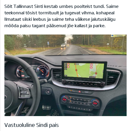
Sõit Tallinnast Sinti kestab umbes poolteist tundi. Saime
teekonnal tõsist tormituult ja tugevat vihma, kohapeal
Ilmataat siiski leebus ja saime teha väikese jalutuskäigu
mööda paisu tagant pääsenud jõe kallast ja parke.
Vastuoluline Sindi pais