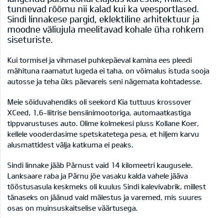
tunnevad rõõmu nii kalad kui ka veesportlased.
Sindi linnakese pargid, eklektiline arhitektuur ja
moodne väliujula meelitavad kohale üha rohkem
siseturiste.
Kui tormisel ja vihmasel puhkepäeval kamina ees pleedi
mähituna raamatut lugeda ei taha, on võimalus istuda sooja
autosse ja teha üks päevareis seni nägemata kohtadesse.
Meie sõiduvahendiks oli seekord
Kia tuttuus krossover
XCeed,
1,6-liitrise bensiinimootoriga, automaatkastiga
tippvarustuses auto. Olime kolmekesi pluss Kollane Koer,
kellele vooderdasime spetskatetega pesa, et hiljem karvu
alusmattidest välja katkuma ei peaks.
Sindi linnake jääb Pärnust vaid 14 kilomeetri kaugusele.
Lanksaare raba ja Pärnu jõe vasaku kalda vahele jääva
tööstusasula keskmeks oli kuulus Sindi
kalevivabrik, millest
tänaseks on jäänud vaid mälestus ja varemed, mis suures
osas on muinsuskaitselise väärtusega
.