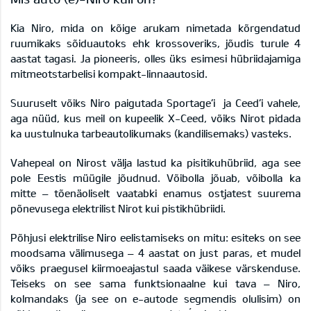
Kia Niro, mida on kõige arukam nimetada kõrgendatud
ruumikaks sõiduautoks ehk krossoveriks, jõudis turule 4
aastat tagasi. Ja pioneeris, olles üks esimesi hübriidajamiga
mitmeotstarbelisi kompakt-linnaautosid.
Suuruselt võiks Niro paigutada Sportage’i ja Ceed’i vahele,
aga nüüd, kus meil on kupeelik X-Ceed, võiks Nirot pidada
ka uustulnuka tarbeautolikumaks (kandilisemaks) vasteks.
Vahepeal on Nirost välja lastud ka pisitikuhübriid, aga see
pole Eestis müügile jõudnud. Võibolla jõuab, võibolla ka
mitte – tõenäoliselt vaatabki enamus ostjatest suurema
põnevusega elektrilist Nirot kui pistikhübriidi.
Põhjusi elektrilise Niro eelistamiseks on mitu: esiteks on see
moodsama välimusega – 4 aastat on just paras, et mudel
võiks praegusel kiirmoeajastul saada väikese värskenduse.
Teiseks on see sama funktsionaalne kui tava – Niro,
kolmandaks (ja see on e-autode segmendis olulisim) on