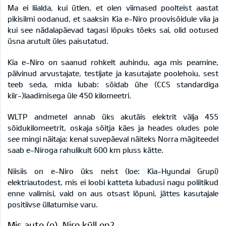
Ma ei liialda, kui ütlen, et olen viimased poolteist aastat
pikisilmi oodanud, et saaksin Kia e-Niro proovisõidule viia ja
kui see nädalapäevad tagasi lõpuks tõeks sai, olid ootused
üsna arutult üles paisutatud.
Kia e-Niro on saanud rohkelt auhindu, aga mis peamine,
pälvinud arvustajate, testijate ja kasutajate poolehoiu, sest
teeb seda, mida lubab: sõidab ühe (CCS standardiga
kiir-)laadimisega üle 450 kilomeetri.
WLTP andmetel annab üks akutäis elektrit välja 455
sõidukilomeetrit, oskaja sõitja käes ja heades oludes pole
see mingi näitaja: kenal suvepäeval näiteks Norra mägiteedel
saab e-Niroga rahulikult 600 km pluss kätte.
Niisiis on e-Niro üks neist (loe: Kia-Hyundai Grupi)
elektriautodest, mis ei loobi katteta lubadusi nagu poliitikud
enne valimisi, vaid on aus otsast lõpuni, jättes kasutajale
positiivse üllatumise varu.
Mis auto (e)-Niro küll on?