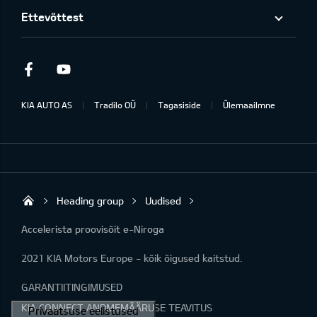
Ettevõttest
Facebook
Youtube
KIA AUTO AS
Tradilo OÜ
Tagasiside
Ülemaailmne
Heading group
Uudised
Tradilo OÜ
Accelerista proovisõit e-Niroga
2021 KIA Motors Europe - kõik õigused kaitstud.
GARANTIITINGIMUSED
KIA CONNECT ANDMEMÄÄRUSE TEAVITUS