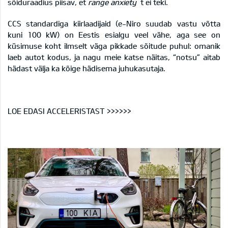
sõiduraadius piisav, et
range anxiety
´t ei teki.
CCS standardiga kiirlaadijaid (e-Niro suudab vastu võtta
kuni 100 kW) on Eestis esialgu veel vähe, aga see on
küsimuse koht ilmselt väga pikkade sõitude puhul: omanik
laeb autot kodus, ja nagu meie katse näitas, “notsu” aitab
hädast välja ka kõige hädisema juhukasutaja.
LOE EDASI ACCELERISTAST >>>>>>