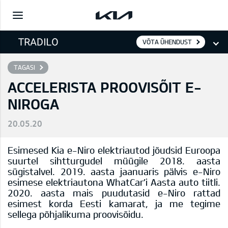
VÕTA ÜHENDUST
TAGASI
ACCELERISTA PROOVISÕIT E-
NIROGA
20.05.20
Esimesed Kia e-Niro elektriautod jõudsid Euroopa
suurtel sihtturgudel müügile 2018. aasta
sügistalvel. 2019. aasta jaanuaris pälvis e-Niro
esimese elektriautona WhatCar’i Aasta auto tiitli.
2020. aasta mais puudutasid e-Niro rattad
esimest korda Eesti kamarat, ja me tegime
sellega põhjalikuma proovisõidu.