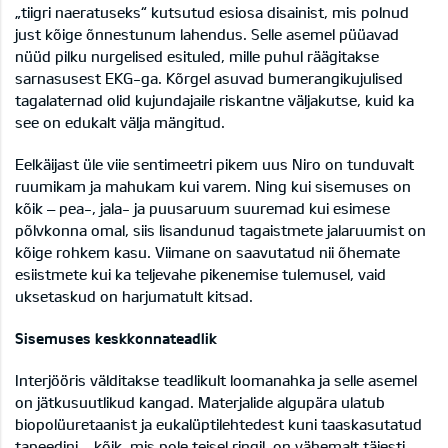
„tiigri naeratuseks“ kutsutud esiosa disainist, mis polnud
just kõige õnnestunum lahendus. Selle asemel püüavad
nüüd pilku nurgelised esituled, mille puhul räägitakse
sarnasusest EKG-ga. Kõrgel asuvad bumerangikujulised
tagalaternad olid kujundajaile riskantne väljakutse, kuid ka
see on edukalt välja mängitud.
Eelkäijast üle viie sentimeetri pikem uus Niro on tunduvalt
ruumikam ja mahukam kui varem. Ning kui sisemuses on
kõik – pea-, jala- ja puusaruum suuremad kui esimese
põlvkonna omal, siis lisandunud tagaistmete jalaruumist on
kõige rohkem kasu. Viimane on saavutatud nii õhemate
esiistmete kui ka teljevahe pikenemise tulemusel, vaid
uksetaskud on harjumatult kitsad.
Sisemuses keskkonnateadlik
Interjööris välditakse teadlikult loomanahka ja selle asemel
on jätkusuutlikud kangad. Materjalide algupära ulatub
biopolüuretaanist ja eukalüptilehtedest kuni taaskasutatud
tapeedini – kõik, mis pole teisel ringil, on vähemalt täiesti