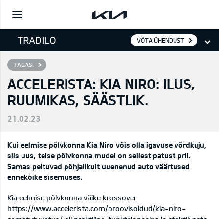
VÕTA ÜHENDUST
TAGASI
ACCELERISTA: KIA NIRO: ILUS,
RUUMIKAS, SÄÄSTLIK.
21.02.23
Kui eelmise põlvkonna Kia Niro võis olla igavuse võrdkuju,
siis uus, teise põlvkonna mudel on sellest patust prii.
Samas peituvad põhjalikult uuenenud auto väärtused
ennekõike sisemuses.
Kia eelmise põlvkonna väike krossover
https://www.accelerista.com/proovisoidud/kia-niro-