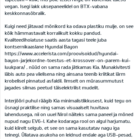
vegan. Isegi lakk uksepaneelidel on BTX-vabana
keskkonnasõbralik.
Kuigi need jätavad mõnikord ka odava plastiku mulje, on see
kõik hämmastavalt korralikult kokku pandud.
Kvaliteedihoiatuse saatis aasta tagasi teele juba
kontsernikaaslane Hyundai Bayon
https://www.accelerista.com/proovisoidud/hyundai-
bayon-jarjekordne-toestus-et-krossover-on-parem-kui-
luukpara/
, nüüd on sama rada jätkamas Kia. Munakivitesti
läbis auto pea viielisena ning ainsana teenib kriitikat lärm
krobelisel pinnatud asfaldil. Ilmselt on mürasummutust
jagades silmas peetud täiselektrilist mudelit.
Interjööri puhul räägib Kia minimalistlikkusest, kuid tegu on
üsnagi praktilise ning samas visuaalselt huvitava
lahendusega, nii on uuel Nirol näiteks sama paneel ja mõned
nupud nagu EV6-l. Kahe kodaraga rool on algul harjumatu,
kuid kiirelt selgub, et see on sama kasutatav nagu iga
teinegi. Üllatava asukoha on leidnud endale aga USB-pesad,