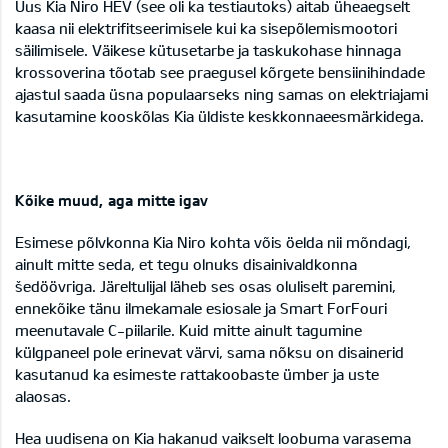
Uus Kia Niro HEV (see oli ka testiautoks) aitab üheaegselt
kaasa nii elektrifitseerimisele kui ka sisepõlemismootori
säilimisele. Väikese kütusetarbe ja taskukohase hinnaga
krossoverina tõotab see praegusel kõrgete bensiinihindade
ajastul saada üsna populaarseks ning samas on elektriajami
kasutamine kooskõlas Kia üldiste keskkonnaeesmärkidega.
Kõike muud, aga mitte igav
Esimese põlvkonna Kia Niro kohta võis öelda nii mõndagi,
ainult mitte seda, et tegu olnuks disainivaldkonna
šedöövriga. Järeltulijal läheb ses osas oluliselt paremini,
ennekõike tänu ilmekamale esiosale ja Smart ForFouri
meenutavale C-piilarile. Kuid mitte ainult tagumine
külgpaneel pole erinevat värvi, sama nõksu on disainerid
kasutanud ka esimeste rattakoobaste ümber ja uste
alaosas.
Hea uudisena on Kia hakanud vaikselt loobuma varasema