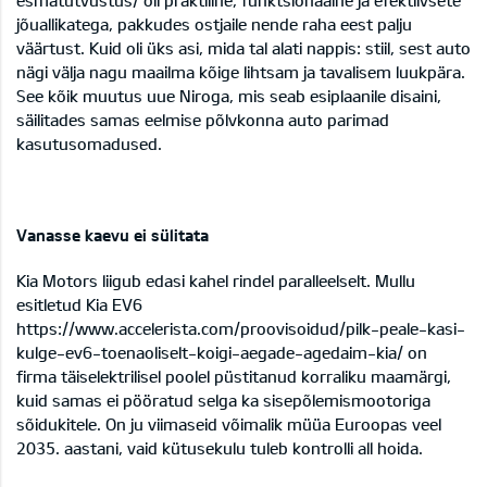
esmatutvustus/
oli praktiline, funktsionaalne ja efektiivsete
jõuallikatega, pakkudes ostjaile nende raha eest palju
väärtust. Kuid oli üks asi, mida tal alati nappis: stiil, sest auto
nägi välja nagu maailma kõige lihtsam ja tavalisem luukpära.
See kõik muutus uue Niroga, mis seab esiplaanile disaini,
säilitades samas eelmise põlvkonna auto parimad
kasutusomadused.
Vanasse kaevu ei sülitata
Kia Motors liigub edasi kahel rindel paralleelselt. Mullu
esitletud Kia EV6
https://www.accelerista.com/proovisoidud/pilk-peale-kasi-
kulge-ev6-toenaoliselt-koigi-aegade-agedaim-kia/
on
firma täiselektrilisel poolel püstitanud korraliku maamärgi,
kuid samas ei pööratud selga ka sisepõlemismootoriga
sõidukitele. On ju viimaseid võimalik müüa Euroopas veel
2035. aastani, vaid kütusekulu tuleb kontrolli all hoida.