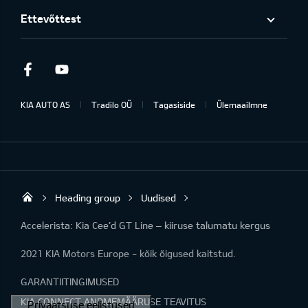
Ettevõttest
Facebook
Youtube
KIA AUTO AS
Tradilo OÜ
Tagasiside
Ülemaailmne
Heading group
Uudised
Tradilo OÜ
Accelerista: Kia Cee’d GT Line – kiiruse talumatu kergus
2021 KIA Motors Europe - kõik õigused kaitstud.
GARANTIITINGIMUSED
KIA CONNECT ANDMEMÄÄRUSE TEAVITUS