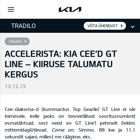
VÕTA ÜHENDUST
TAGASI
ACCELERISTA: KIA CEE’D GT
LINE – KIIRUSE TALUMATU
KERGUS
13.12.15
Cee-ülakoma-d (kummardus Top Gearile) GT Line ei ole
inimesele, kelle jaoks on teoreetilised sooritusnumbrid
esmatähtsad, sest need on GT Line’l pehmelt öeldes
mittemidagiütlevad.
Come on
, Simmo, 88 kw ja 11,1
sekundit sajani, millest me räägime, eks.