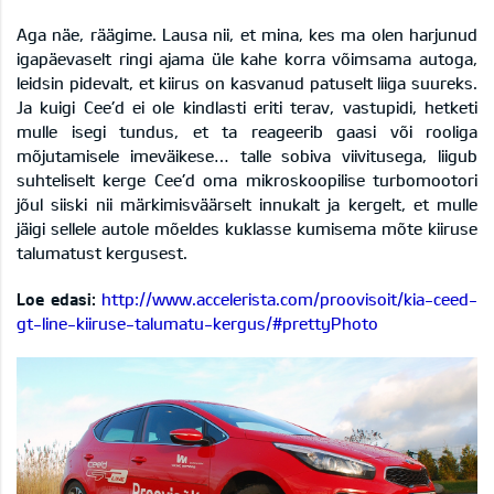
Aga näe, räägime. Lausa nii, et mina, kes ma olen harjunud
igapäevaselt ringi ajama üle kahe korra võimsama autoga,
leidsin pidevalt, et kiirus on kasvanud patuselt liiga suureks.
Ja kuigi Cee’d ei ole kindlasti eriti terav, vastupidi, hetketi
mulle isegi tundus, et ta reageerib gaasi või rooliga
mõjutamisele imeväikese… talle sobiva viivitusega, liigub
suhteliselt kerge Cee’d oma mikroskoopilise turbomootori
jõul siiski nii märkimisväärselt innukalt ja kergelt, et mulle
jäigi sellele autole mõeldes kuklasse kumisema mõte kiiruse
talumatust kergusest.
Loe edasi:
http://www.accelerista.com/proovisoit/kia-ceed-
gt-line-kiiruse-talumatu-kergus/#prettyPhoto