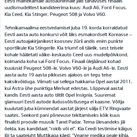
Eesti mainekamale autoauhinnale jäid tänavuses finaalis
uudismudelitest kandideerima kuus: Audi A6, Ford Focus,
Kia Ceed, Kia Stinger, Peugeot 508 ja Volvo V60.
Tehnikamaailma eestvedamisel juba 19. korda korraldatud
Eesti aasta auto konkursi võit läks esmakordselt Koreasse –
Eesti autoajakirjanikest koosnev žürii andis enim punkte
sportlikule Kia Stingerile. Kia triumf oli täielik, sest teisele
kohale hääletati väike-keskauto Ceed uus mudelipõlvkond,
kolmanda koha sai Ford Focus. Finaali ülejäänud kohad
kuulusid Peugeot 508-le, Volvo V60-le ja Audi A6-le. Eesti
aasta auto 19 aasta pikkuses ajaloos on tegu teise
kaksikvõiduga. Viimati sai sellega hakkama Opel aastal 2011,
kui Astra ühe punktiga Merivat edestas. Lõppeval aastal
kandis Eesti aasta auto tiitlit Opel Insignia. Suuremat
glamuuri Eesti autode iludusvõistlusega ei kaasne. Võitja
kuulutati juba kümnendat aastat järjest välja ETV Ringvaate
saates. Seekord pani põnevuse tekitamiseks kõik kuus
finalisti proovile muusik Tanel Padar. Tema ülesandeks jäi
öelda, kas kandidaat “rokib või ei”. Kia Ceedi testimise käigus
lõi ta saatejuht Muttikaga käed: “Veame medika peale kihla,