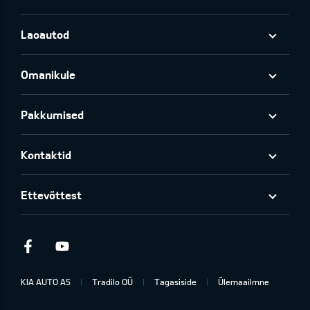
Laoautod
Omanikule
Pakkumised
Kontaktid
Ettevõttest
Facebook
Youtube
KIA AUTO AS
Tradilo OÜ
Tagasiside
Ülemaailmne