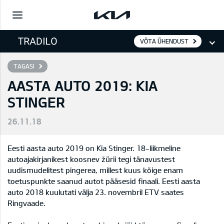
VÕTA ÜHENDUST
TAGASI
AASTA AUTO 2019: KIA
STINGER
26.11.18
Eesti aasta auto 2019 on Kia Stinger. 18-liikmeline
autoajakirjanikest koosnev žürii tegi tänavustest
uudismudelitest pingerea, millest kuus kõige enam
toetuspunkte saanud autot pääsesid finaali. Eesti aasta
auto 2018 kuulutati välja 23. novembril ETV saates
Ringvaade.