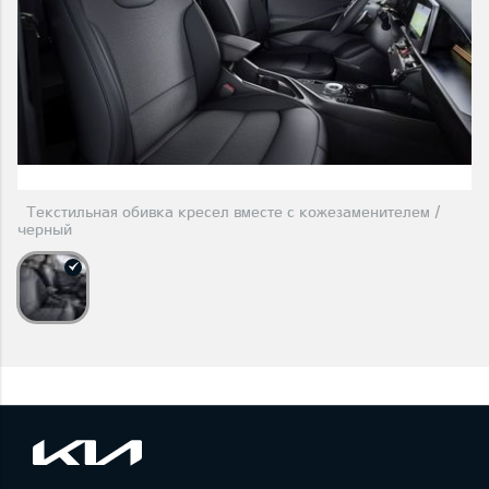
Текстильная обивка кресел вместе с кожезаменителем /
черный