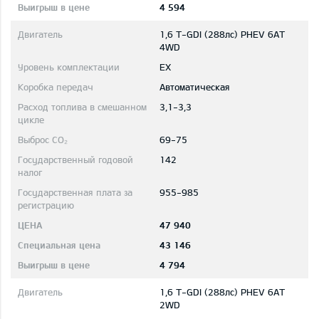
4 594
1,6 T-GDI (288лс) PHEV 6AT
4WD
EX
Автоматическая
3,1-3,3
69-75
142
955-985
47 940
43 146
4 794
1,6 T-GDI (288лс) PHEV 6AT
2WD