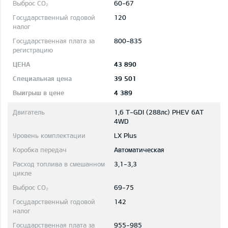
60-67
120
800-835
43 890
39 501
4 389
1,6 T-GDI (288лс) PHEV 6AT
4WD
LX Plus
Автоматическая
3,1-3,3
69-75
142
955-985