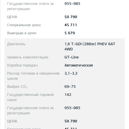
955-985
50 790
45 711
5 079
1,6 T-GDI (288лс) PHEV 6AT
4WD
GT-Line
Автоматическая
3,1-3,3
69-75
142
955-985
50 790