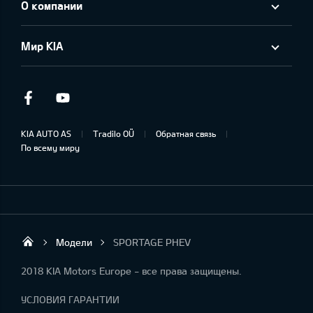
О компании
Мир KIA
Facebook
Youtube
KIA AUTO AS
Tradilo OÜ
Обратная связь
По всему миру
Модели
SPORTAGE PHEV
Tradilo OÜ
2018 KIA Motors Europe - все права защищены.
УСЛОВИЯ ГАРАНТИИ