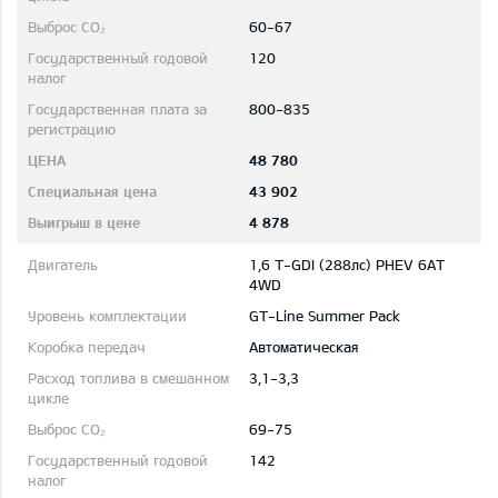
60-67
120
800-835
48 780
43 902
4 878
1,6 T-GDI (288лс) PHEV 6AT
4WD
GT-Line Summer Pack
Автоматическая
3,1-3,3
69-75
142