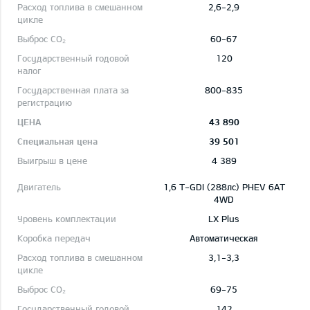
2,6-2,9
60-67
120
800-835
43 890
39 501
4 389
1,6 T-GDI (288лс) PHEV 6AT
4WD
LX Plus
Автоматическая
3,1-3,3
69-75
142