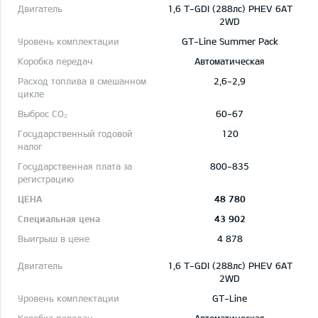
1,6 T-GDI (288лс) PHEV 6AT
2WD
GT-Line Summer Pack
Автоматическая
2,6-2,9
60-67
120
800-835
48 780
43 902
4 878
1,6 T-GDI (288лс) PHEV 6AT
2WD
GT-Line