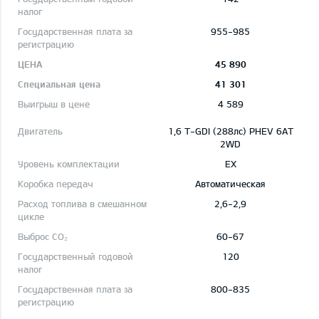
955-985
45 890
41 301
4 589
1,6 T-GDI (288лс) PHEV 6AT
2WD
EX
Автоматическая
2,6-2,9
60-67
120
800-835