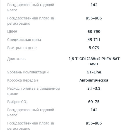
142
955-985
50 790
45 711
5 079
1,6 T-GDI (288лс) PHEV 6AT
4WD
GT-Line
Автоматическая
3,1-3,3
69-75
142
955-985