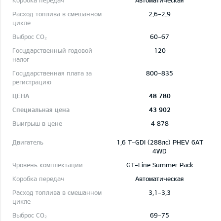
Автоматическая
2,6-2,9
60-67
120
800-835
48 780
43 902
4 878
1,6 T-GDI (288лс) PHEV 6AT
4WD
GT-Line Summer Pack
Автоматическая
3,1-3,3
69-75