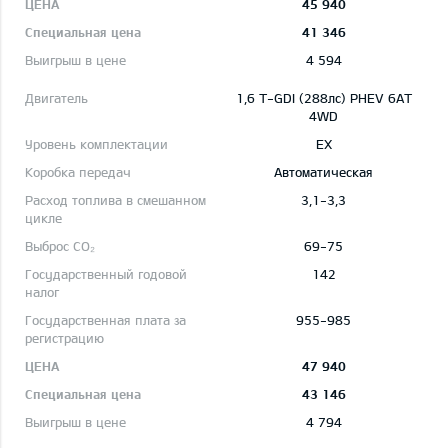
45 940
41 346
4 594
1,6 T-GDI (288лс) PHEV 6AT
4WD
EX
Автоматическая
3,1-3,3
69-75
142
955-985
47 940
43 146
4 794