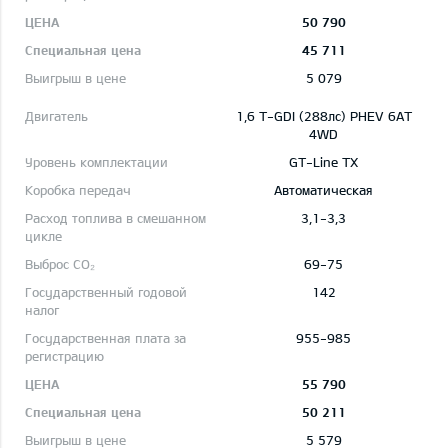
50 790
45 711
5 079
1,6 T-GDI (288лс) PHEV 6AT
4WD
GT-Line TX
Автоматическая
3,1-3,3
69-75
142
955-985
55 790
50 211
5 579