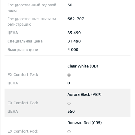
50
662-707
35 490
31 490
4 000
Clear White (UD)
0
Aurora Black (ABP)
550
Runway Red (CR5)