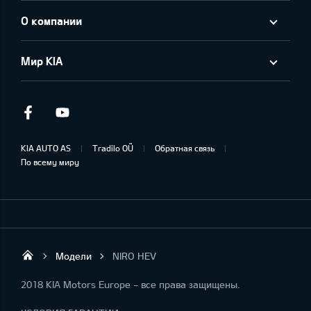
О компании
Мир KIA
Facebook
Youtube
KIA AUTO AS
Tradilo OÜ
Обратная связь
По всему миру
Модели
NIRO HEV
Tradilo OÜ
2018 KIA Motors Europe - все права защищены.