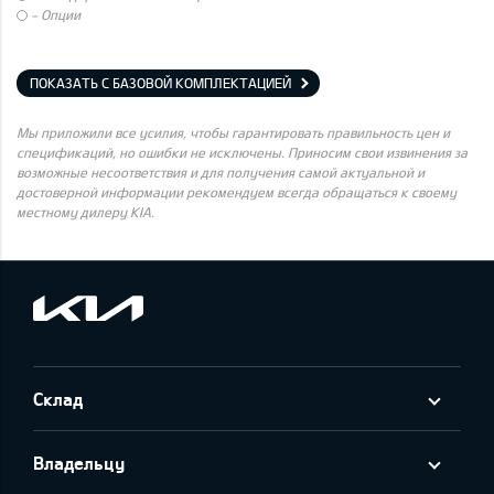
- Опции
ПОКАЗАТЬ С БАЗОВОЙ КОМПЛЕКТАЦИЕЙ
Мы приложили все усилия, чтобы гарантировать правильность цен и
спецификаций, но ошибки не исключены. Приносим свои извинения за
возможные несоответствия и для получения самой актуальной и
достоверной информации рекомендуем всегда обращаться к своему
местному дилеру KIA.
Склад
Владельцу