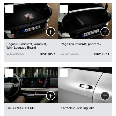
Pagasiruumimatt, kummist,
Pagasiruumimatt, pööratav
With Luggage Board
Hind:
105 €
Hind:
102 €
EZ122ADE00E
EZ120ADE00E
EKRAANIKAITSEKILE
Kaitsekile ukselingi alla