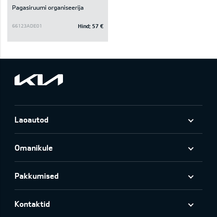
Pagasiruumi organiseerija
Hind:
57 €
66123ADE01
Laoautod
Omanikule
Pakkumised
Kontaktid