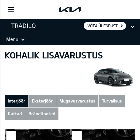
VÕTA ÜHENDUST
Menu
KOHALIK LISAVARUSTUS
Interjöör
Eksterjöör
Mugavusvarustus
Turvalisus
Rattad
Bränditooted