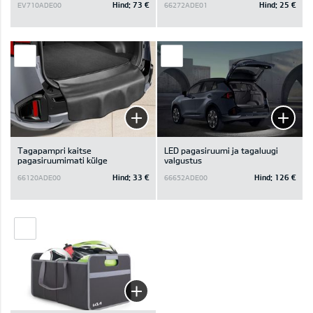
Hind:
73 €
Hind:
25 €
EV710ADE00
66272ADE01
Tagapampri kaitse
LED pagasiruumi ja tagaluugi
pagasiruumimati külge
valgustus
Hind:
33 €
Hind:
126 €
66120ADE00
66652ADE00