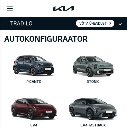
VÕTA ÜHENDUST
AUTOKONFIGURAATOR
PICANTO
STONIC
EV4
EV4 FASTBACK