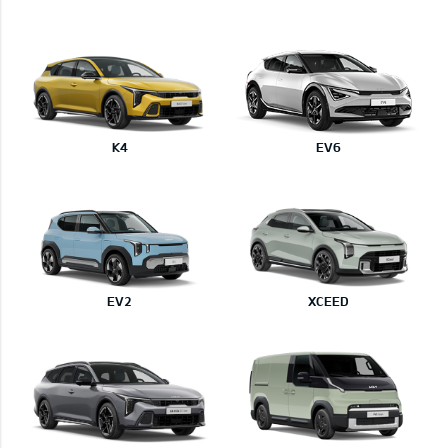
K4
EV6
EV2
XCEED