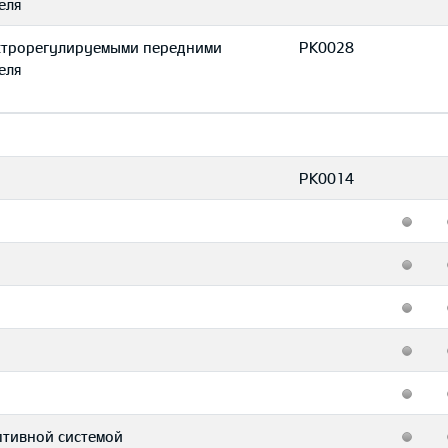
еля
ектрорегулируемыми передними
PK0028
еля
PK0014
птивной системой