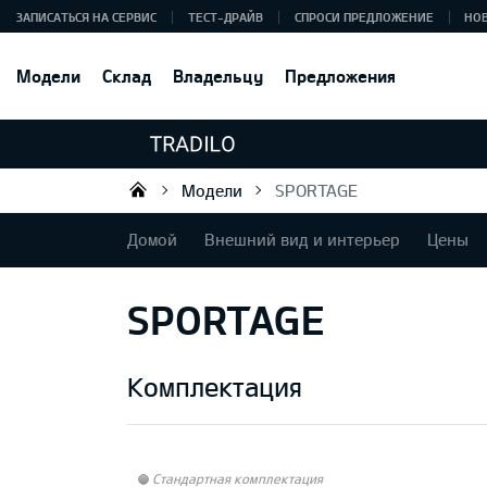
ЗАПИСАТЬСЯ НА СЕРВИС
ТЕСТ-ДРАЙВ
СПРОСИ ПРЕДЛОЖЕНИЕ
НО
Модели
Склад
Владельцу
Предложения
Модели
SPORTAGE
Tradilo OÜ
Домой
Внешний вид и интерьер
Цены
SPORTAGE
Комплектация
Стандартная комплектация