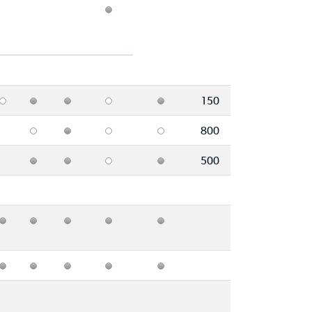
150
800
500