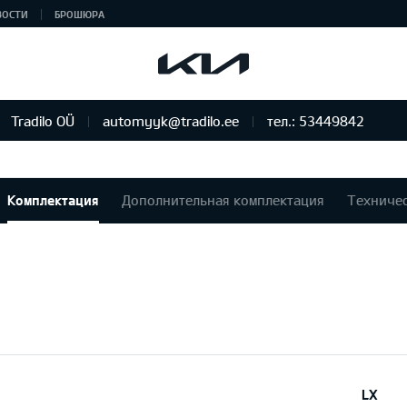
ВОСТИ
БРОШЮРА
Tradilo OÜ
automyyk@tradilo.ee
тел.: 53449842
Комплектация
Дополнительная комплектация
Техниче
LX