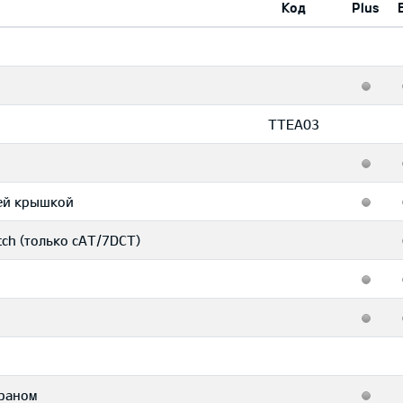
Код
Plus
TTEA03
ней крышкой
ch (только сAT/7DCT)
раном