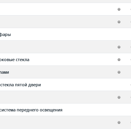
 фары
оковые стекла
лами
 стекла пятой двери
 система переднего освещения