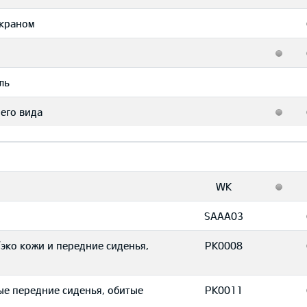
экраном
ль
его вида
WK
SAAA03
эко кожи и передние сиденья,
PK0008
ые передние сиденья, обитые
PK0011